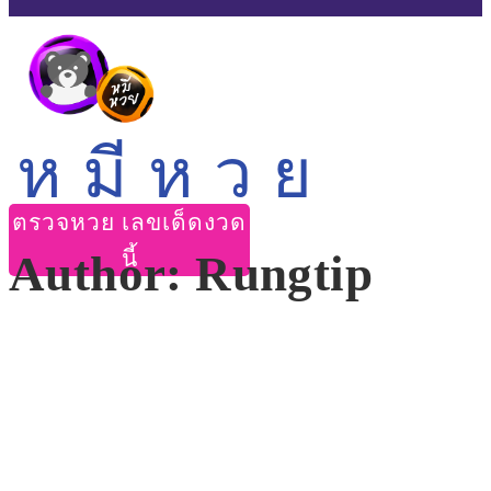
หมีหวย
ตรวจหวย เลขเด็ดงวด
นี้
Author: Rungtip