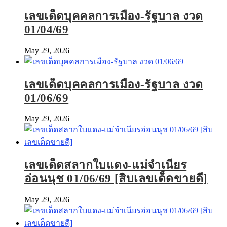
เลขเด็ดบุคคลการเมือง-รัฐบาล งวด
01/04/69
May 29, 2026
เลขเด็ดบุคคลการเมือง-รัฐบาล งวด
01/06/69
May 29, 2026
เลขเด็ดสลากใบแดง-แม่จำเนียร
อ่อนนุช 01/06/69 [สิบเลขเด็ดขายดี]
May 29, 2026