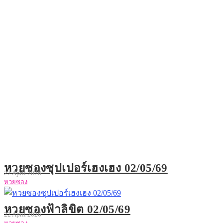
หวยซองซุปเปอร์เฮงเฮง 02/05/69
22 April 2026
หวยซอง
หวยซองฟ้าลิขิต 02/05/69
22 April 2026