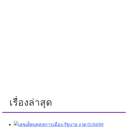
เรื่องล่าสุด