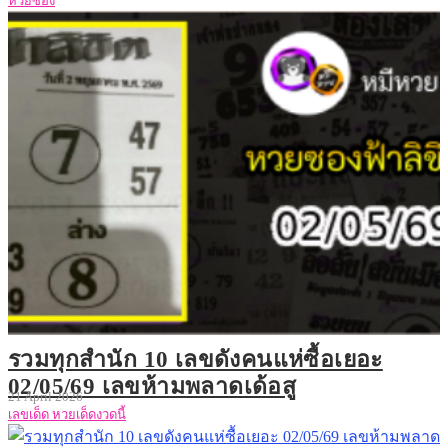
หวยซอง
รวมทุกสำนัก 10 เลขดังคนแห่ซื้อเยอะ
02/05/69 เลขห้ามพลาดเด้อสู
21 April 2026
เลขเด็ด หวยเด็ดงวดนี้