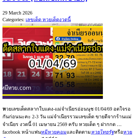
29 March 2026
Categories:
เลขเด็ด หวยเด็ดงวดนี้
ห
วยเลขเด็ดสลากใบแดง-แม่จำเนียรอ่อนนุช 01/04/69 อดใจรอ
กันก่อนนะคะ 2-3 วัน แม่จำเนียรรวมเลขเด็ด ขายดีจากร้านแม่
จำเนียร งวดนี้ 01 เมษายน 2569 ครับ หวยเด็ด ๆ ฝากกด …
facebook หน้าแฟน
หมีหวยคอม
และติดตาม
หวยไทยรัฐ
หรือ
หวย