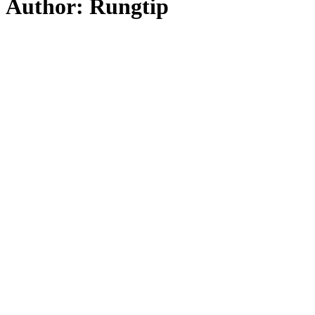
Author: Rungtip