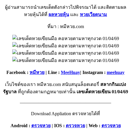
ผู้อ่านสามารถนำเลขเด็ดดังกล่าวไปพิจรณาได้ และติดตามผล
หวยหุ้นได้ที่
ผลหวยหุ้น
และ
หวยเวียดนาม
ที่มา : หมีหวย.com
Facebook :
หมีหวย
| Line :
MeeHuay
| Instagram :
meehuay
เว็บไซต์ของเรา หมีหวย.com สนับสนุนล็อตเตอรี่
สลากกินแบ่ง
รัฐบาล
ที่ถูกต้องตามกฏหมายเท่านั้น
เลขเด็ดหวยเขียน 01/04/69
———————————————————–
Download Appliation ตรวจหวยได้ที่
Android :
ตรวจหวย
|
IOS :
ตรวจหวย
|
Web :
ตรวจหวย