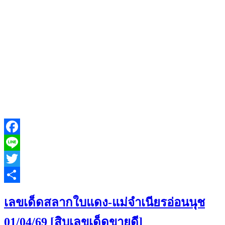
Facebook
Line
Twitter
Share
เลขเด็ดสลากใบแดง-แม่จำเนียรอ่อนนุช
01/04/69 [สิบเลขเด็ดขายดี]