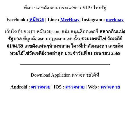
ที่มา : เลขดัง ตามกระแสข่าว VIP / ไทยรัฐ
Facebook :
หมีหวย
| Line :
MeeHuay
| Instagram :
meehuay
เว็บไซต์ของเรา หมีหวย.com สนับสนุนล็อตเตอรี่
สลากกินแบ่ง
รัฐบาล
ที่ถูกต้องตามกฏหมายเท่านั้น
รวมเลขพี่ไข่ วัดเจดีย์
01/04/69 เลขดังแม่นๆห้ามพลาด ใครที่กำลังมองหา เลขเด็ด
หวยไอ้ไข่วัดเจดีย์งวดล่าสุด ประจำวันที่ 01 เมษายน 2569
———————————————————-
Download Appliation ตรวจหวยได้ที่
Android :
ตรวจหวย
|
IOS :
ตรวจหวย
|
Web :
ตรวจหวย