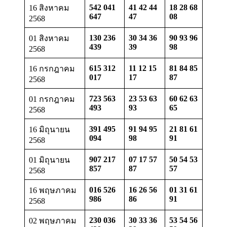
542 041
41 42 44
18 28 68
16 สิงหาคม
647
47
08
2568
130 236
30 34 36
90 93 96
01 สิงหาคม
439
39
98
2568
615 312
11 12 15
81 84 85
16 กรกฎาคม
017
17
87
2568
723 563
23 53 63
60 62 63
01 กรกฎาคม
493
93
65
2568
391 495
91 94 95
21 81 61
16 มิถุนายน
094
98
91
2568
907 217
07 17 57
50 54 53
01 มิถุนายน
857
87
57
2568
016 526
16 26 56
01 31 61
16 พฤษภาคม
986
86
91
2568
230 036
30 33 36
53 54 56
02 พฤษภาคม