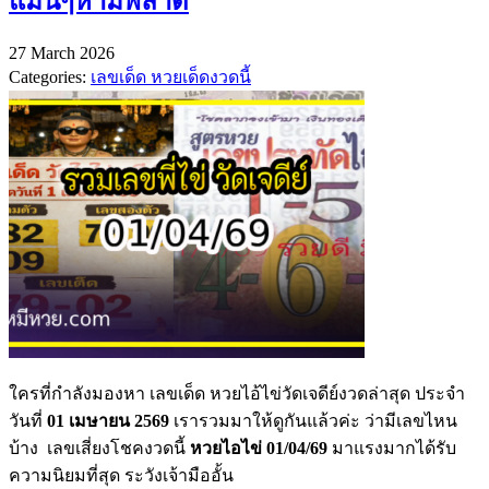
แม่นๆห้ามพลาด
27 March 2026
Categories:
เลขเด็ด หวยเด็ดงวดนี้
ใครที่กำลังมองหา เลขเด็ด หวยไอ้ไข่วัดเจดีย์งวดล่าสุด ประจำ
วันที่
01 เมษายน 2569
เรารวมมาให้ดูกันแล้วค่ะ ว่ามีเลขไหน
บ้าง เลขเสี่ยงโชคงวดนี้
หวยไอไข่ 01/04/69
มาแรงมากได้รับ
ความนิยมที่สุด ระวังเจ้ามืออั้น