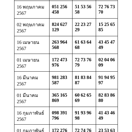
051 256
51 53 56
72 76 73
16 พฤษภาคม
458
58
70
2567
824 627
22 23 27
15 25 65
02 พฤษภาคม
129
29
85
2567
263 964
61 63 64
43 45 47
16 เมษายน
568
68
49
2567
172 473
72 73 76
02 04 06
01 เมษายน
976
79
09
2567
981 283
81 83 84
91 94 95
16 มีนาคม
587
87
97
2567
365 165
60 62 65
82 83 86
01 มีนาคม
869
69
80
2567
098 391
91 93 96
41 43 46
16 กุมภาพันธ์
796
98
49
2567
172 276
72 74 76
23 53 63
01 กุมภาพันธ์