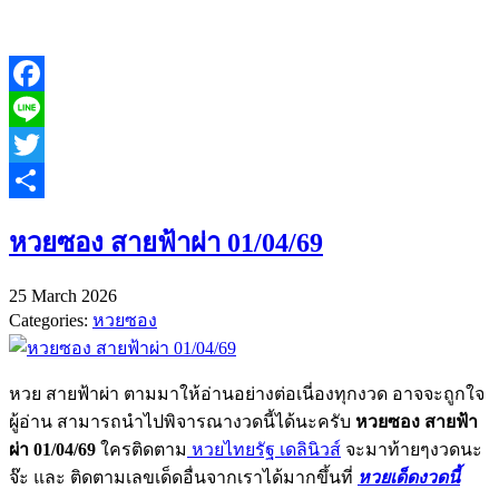
Facebook
Line
Twitter
Share
หวยซอง สายฟ้าผ่า 01/04/69
25 March 2026
Categories:
หวยซอง
หวย สายฟ้าผ่า ตามมาให้อ่านอย่างต่อเนี่องทุกงวด อาจจะถูกใจ
ผู้อ่าน สามารถนำไปพิจารณางวดนี้ได้นะครับ
หวยซอง สายฟ้า
ผ่า 01/04/69
ใครติดตาม
หวยไทยรัฐ เดลินิวส์
จะมาท้ายๆงวดนะ
จ๊ะ และ ติดตามเลขเด็ดอื่นจากเราได้มากขึ้นที่
หวยเด็ดงวดนี้