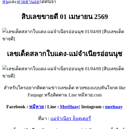
หุ้น
และ
หวยฮานอย
ได้ที่นี่จ้า
สิบเลขขายดี 01 เมษายน 2569
เลขเด็ดสลากใบแดง-แม่จำเนียรอ่อนนุช
สำหรับใครอยากติดตามข่าวเลขเด็ด หวยซองแบบทันใจกด like
Fanpage หรือติดตาม Line หมีหวย.com
Facebook :
หมีหวย
| Line :
MeeHuay
| Instagram :
meehuay
ที่มา :
แม่จำเนียร ล็อตเตอรี่