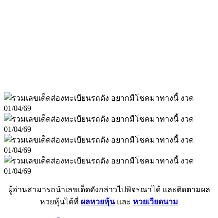
ผู้อ่านสามารถนำเลขเด็ดดังกล่าวไปพิจรณาได้ และติดตามผล
หวยหุ้นได้ที่
ผลหวยหุ้น
และ
หวยเวียดนาม