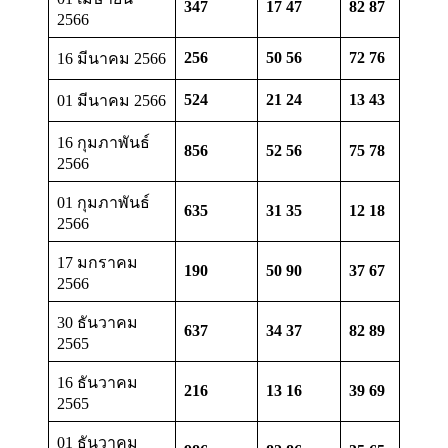
347
17 47
82 87
2566
256
50 56
72 76
16 มีนาคม 2566
524
21 24
13 43
01 มีนาคม 2566
16 กุมภาพันธ์
856
52 56
75 78
2566
01 กุมภาพันธ์
635
31 35
12 18
2566
17 มกราคม
190
50 90
37 67
2566
30 ธันวาคม
637
34 37
82 89
2565
16 ธันวาคม
216
13 16
39 69
2565
01 ธันวาคม