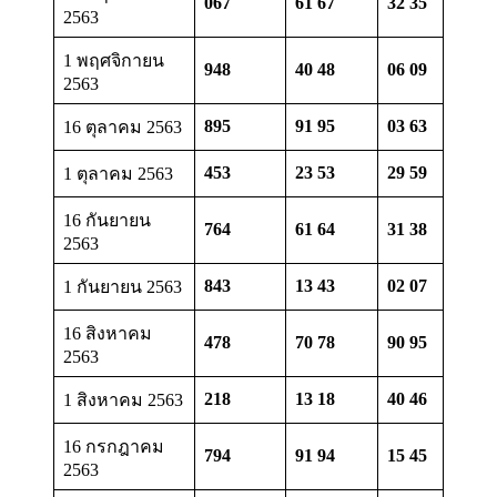
067
61 67
32 35
2563
1 พฤศจิกายน
948
40 48
06 09
2563
895
91 95
03 63
16 ตุลาคม 2563
453
23 53
29 59
1 ตุลาคม 2563
16 กันยายน
764
61 64
31 38
2563
843
13 43
02 07
1 กันยายน 2563
16 สิงหาคม
478
70 78
90 95
2563
218
13 18
40 46
1 สิงหาคม 2563
16 กรกฎาคม
794
91 94
15 45
2563