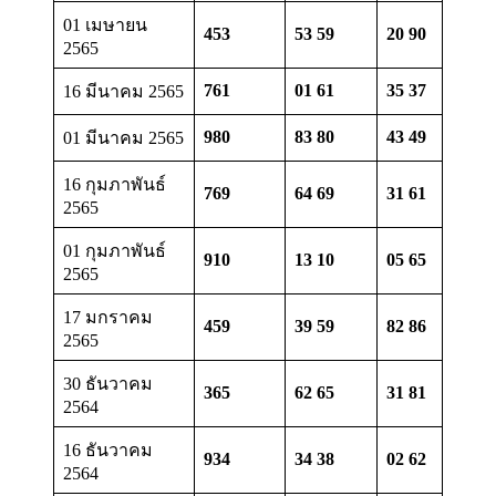
01 เมษายน
453
53 59
20 90
2565
761
01 61
35 37
16 มีนาคม 2565
980
83 80
43 49
01 มีนาคม 2565
16 กุมภาพันธ์
769
64 69
31 61
2565
01 กุมภาพันธ์
910
13 10
05 65
2565
17 มกราคม
459
39 59
82 86
2565
30 ธันวาคม
365
62 65
31 81
2564
16 ธันวาคม
934
34 38
02 62
2564