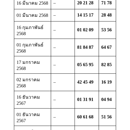
–
20 21 28
71 78
16 มีนาคม 2568
–
14 15 17
28 48
01 มีนาคม 2568
16 กุมภาพันธ์
–
01 02 09
53 56
2568
01 กุมภาพันธ์
–
81 84 87
64 67
2568
17 มกราคม
–
05 65 95
82 85
2568
02 มกราคม
–
42 45 49
16 19
2568
16 ธันวาคม
–
01 31 91
04 94
2567
01 ธันวาคม
–
60 61 68
51 56
2567