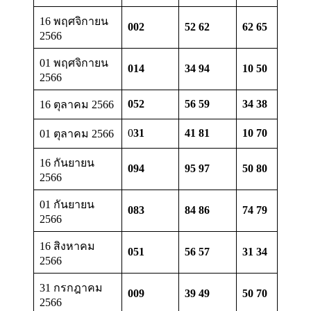
16 พฤศจิกายน
002
52 62
62 65
2566
01 พฤศจิกายน
014
34 94
10 50
2566
052
56 59
34 38
16 ตุลาคม 2566
0
31
41 81
10 70
01 ตุลาคม 2566
16 กันยายน
094
95 97
50 80
2566
01 กันยายน
083
84 86
74 79
2566
16 สิงหาคม
051
56 57
31 34
2566
31 กรกฎาคม
009
39 49
50 70
2566