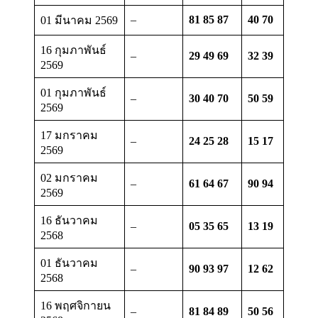
–
81 85 87
40 70
01 มีนาคม 2569
16 กุมภาพันธ์
–
29 49 69
32 39
2569
01 กุมภาพันธ์
–
30 40 70
50 59
2569
17 มกราคม
–
24 25 28
15 17
2569
02 มกราคม
–
61 64 67
90 94
2569
16 ธันวาคม
–
05 35 65
13 19
2568
01 ธันวาคม
–
90 93 97
12 62
2568
16 พฤศจิกายน
–
81 84 89
50 56