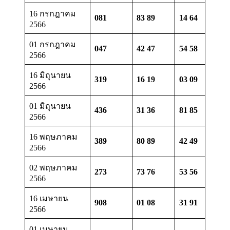
16 กรกฎาคม
081
83 89
14 64
2566
01 กรกฎาคม
047
42 47
54 58
2566
16 มิถุนายน
319
16 19
03 09
2566
01 มิถุนายน
436
31 36
81 85
2566
16 พฤษภาคม
389
80 89
42 49
2566
02 พฤษภาคม
273
73 76
53 56
2566
16 เมษายน
908
01 08
31 91
2566
01 เมษายน