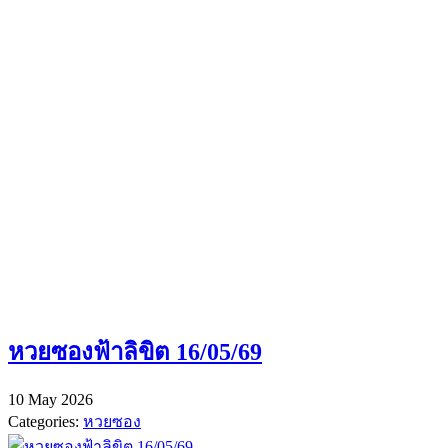
หวยซองฟ้าลิขิต 16/05/69
10 May 2026
Categories:
หวยซอง