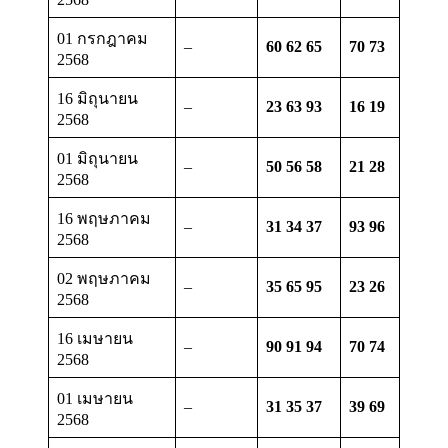
01 กรกฎาคม
–
60 62 65
70 73
2568
16 มิถุนายน
–
23 63 93
16 19
2568
01 มิถุนายน
–
50 56 58
21 28
2568
16 พฤษภาคม
–
31 34 37
93 96
2568
02 พฤษภาคม
–
35 65 95
23 26
2568
16 เมษายน
–
90 91 94
70 74
2568
01 เมษายน
–
31 35 37
39 69
2568