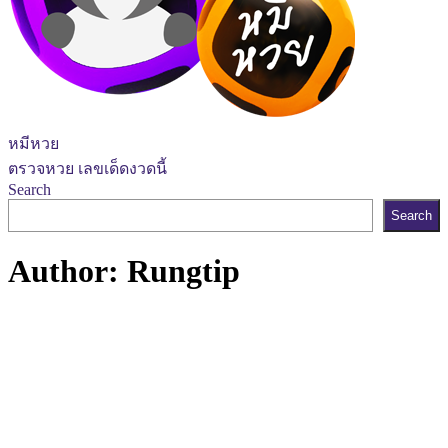
หมีหวย
ตรวจหวย เลขเด็ดงวดนี้
Search
Search
Author: Rungtip