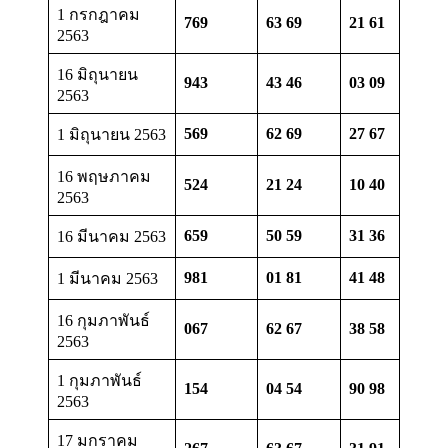
1 กรกฎาคม
769
63 69
21 61
2563
16 มิถุนายน
943
43 46
03 09
2563
569
62 69
27 67
1 มิถุนายน 2563
16 พฤษภาคม
524
21 24
10 40
2563
659
50 59
31 36
16 มีนาคม 2563
981
01 81
41 48
1 มีนาคม 2563
16 กุมภาพันธ์
067
62 67
38 58
2563
1 กุมภาพันธ์
154
04 54
90 98
2563
17 มกราคม