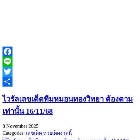
Facebook
Line
Twitter
Share
ไวรัลเลขเด็ดทีมหมอนทองวิทยา ต้องตาม
เท่านั้น 16/11/68
8 November 2025
Categories:
เลขเด็ด หวยเด็ดงวดนี้