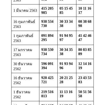
2563
415 205
05 15 45
10 11 16
1 มีนาคม 2563
985
85
17
938 534
30 33 34
08 38 68
16 กุมภาพันธ์
730
38
98
2563
091 894
91 94 95
41 42 46
1 กุมภาพันธ์
295
97
47
2563
938 530
30 34 35
80 83 85
17 มกราคม
734
38
89
2563
596 091
91 93 94
12 14 16
30 ธันวาคม
394
96
19
2562
928 425
20 21 25
23 43 53
16 ธันวาคม
721
28
83
2562
219 516
11 13 16
50 51 56
1 ธันวาคม
813
19
58
2562