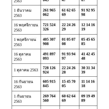
2563
261 965
61 62 65
91 92 95
1 ธันวาคม
062
69
98
2563
721 524
22 24 26
12 14 16
16 พฤศจิกายน
326
29
19
2563
405 307
01 05 07
05 45 65
1 พฤศจิกายน
908
08
85
2563
491 897
91 93 94
41 42 45
16 ตุลาคม
093
97
48
2563
728 126
22 24 26
30 31 34
1 ตุลาคม 2563
924
28
39
605 915
15 45 70
11 14 16
16 กันยายน
845
05
18
2563
269 764
60 62 64
09 19 49
1 กันยายน
560
69
89
2563