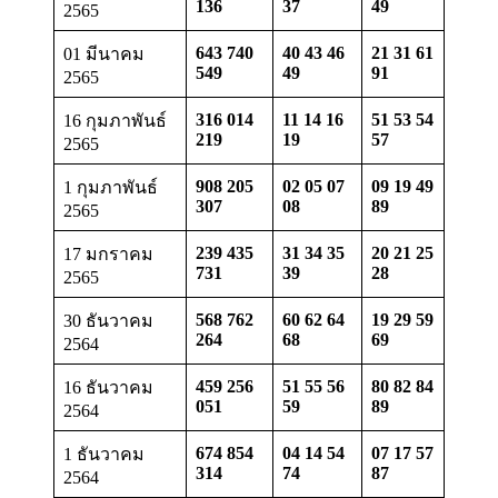
136
37
49
2565
643 740
40 43 46
21 31 61
01 มีนาคม
549
49
91
2565
316 014
11 14 16
51 53 54
16 กุมภาพันธ์
219
19
57
2565
908 205
02 05 07
09 19 49
1 กุมภาพันธ์
307
08
89
2565
239 435
31 34 35
20 21 25
17 มกราคม
731
39
28
2565
568 762
60 62 64
19 29 59
30 ธันวาคม
264
68
69
2564
459 256
51 55 56
80 82 84
16 ธันวาคม
051
59
89
2564
674 854
04 14 54
07 17 57
1 ธันวาคม
314
74
87
2564