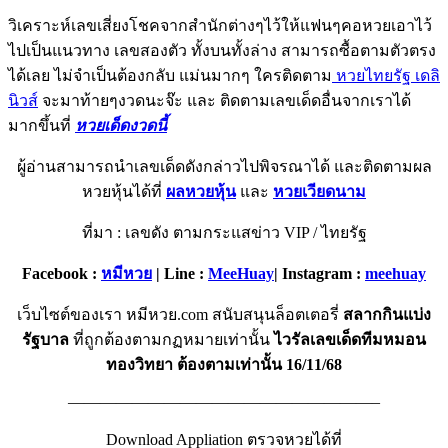
วิเคราะห์เลขเสี่ยงโชคจากสำนักต่างๆไว้ให้แฟนๆคอหวยเอาไว้
ไปเป็นแนวทาง เลขสองตัว ทั้งบนทั้งล่าง สามารถซื้อตามตัวตรง
ได้เลย ไม่จำเป็นต้องกลับ แม่นมากๆ ใครติดตาม
หวยไทยรัฐ เดลิ
นิวส์
จะมาท้ายๆงวดนะจ๊ะ และ ติดตามเลขเด็ดอื่นจากเราได้
มากขึ้นที่
หวยเด็ดงวดนี้
ผู้อ่านสามารถนำเลขเด็ดดังกล่าวไปพิจรณาได้ และติดตามผล
หวยหุ้นได้ที่
ผลหวยหุ้น
และ
หวยเวียดนาม
ที่มา : เลขดัง ตามกระแสข่าว VIP / ไทยรัฐ
Facebook :
หมีหวย
| Line :
MeeHuay
| Instagram :
meehuay
เว็บไซต์ของเรา หมีหวย.com สนับสนุนล็อตเตอรี่
สลากกินแบ่ง
รัฐบาล
ที่ถูกต้องตามกฏหมายเท่านั้น
ไวรัลเลขเด็ดทีมหมอน
ทองวิทยา ต้องตามเท่านั้น 16/11/68
———————————————————–
Download Appliation ตรวจหวยได้ที่