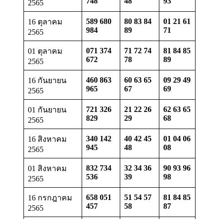
748
48
93
2565
589 680
80 83 84
01 21 61
16 ตุลาคม
984
89
71
2565
071 374
71 72 74
81 84 85
01 ตุลาคม
672
78
89
2565
460 863
60 63 65
09 29 49
16 กันยายน
965
67
69
2565
721 326
21 22 26
62 63 65
01 กันยายน
829
29
68
2565
340 142
40 42 45
01 04 06
16 สิงหาคม
945
48
08
2565
832 734
32 34 36
90 93 96
01 สิงหาคม
536
39
98
2565
658 051
51 54 57
81 84 85
16 กรกฎาคม
457
58
87
2565