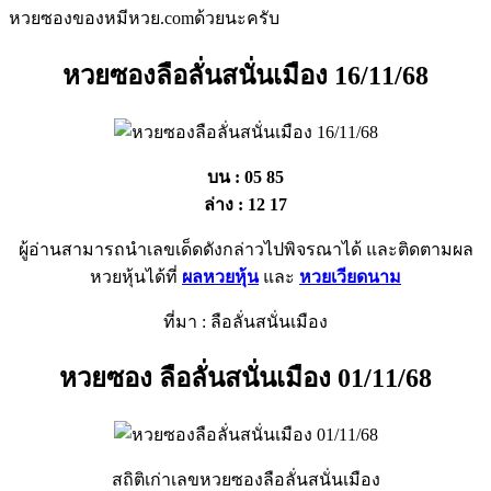
หวยซองของหมีหวย.comด้วยนะครับ
หวยซองลือลั่นสนั่นเมือง 16/11/68
บน : 05 85
ล่าง : 12 17
ผู้อ่านสามารถนำเลขเด็ดดังกล่าวไปพิจรณาได้ และติดตามผล
หวยหุ้นได้ที่
ผลหวยหุ้น
และ
หวยเวียดนาม
ที่มา : ลือลั่นสนั่นเมือง
หวยซอง ลือลั่นสนั่นเมือง 01/11/68
สถิติเก่าเลขหวยซองลือลั่นสนั่นเมือง