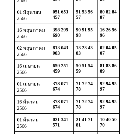
2566
051 653
51 53 56
80 82 84
01 มิถุนายน
457
57
87
2566
398 295
90 91 95
16 26 56
16 พฤษภาคม
690
98
96
2566
813 043
13 23 43
02 04 05
02 พฤษภาคม
983
83
07
2566
659 251
50 51 54
81 83 86
16 เมษายน
459
59
89
2566
378 071
71 72 74
92 94 95
01 เมษายน
674
78
97
2566
378 071
71 72 74
92 94 95
16 มีนาคม
674
78
97
2566
021 341
21 41 71
10 40 50
01 มีนาคม
571
81
70
2566