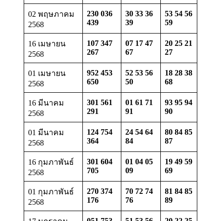
230 036
30 33 36
53 54 56
02 พฤษภาคม
439
39
59
2568
107 347
07 17 47
20 25 21
16 เมษายน
267
67
27
2568
952 453
52 53 56
18 28 38
01 เมษายน
650
50
68
2568
301 561
01 61 71
93 95 94
16 มีนาคม
291
91
90
2568
124 754
24 54 64
80 84 85
01 มีนาคม
364
84
87
2568
301 604
01 04 05
19 49 59
16 กุมภาพันธ์
705
09
69
2568
270 374
70 72 74
81 84 85
01 กุมภาพันธ์
176
76
89
2568
051 753
51 53 56
20 22 25