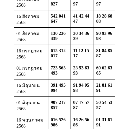
827
97
97
2568
542 041
41 42 44
18 28 68
16 สิงหาคม
647
47
08
2568
130 236
30 34 36
90 93 96
01 สิงหาคม
439
39
98
2568
615 312
11 12 15
81 84 85
16 กรกฎาคม
017
17
87
2568
723 563
23 53 63
60 62 63
01 กรกฎาคม
493
93
65
2568
391 495
91 94 95
21 81 61
16 มิถุนายน
094
98
91
2568
907 217
07 17 57
50 54 53
01 มิถุนายน
857
87
57
2568
016 526
16 26 56
01 31 61
16 พฤษภาคม
986
86
91
2568