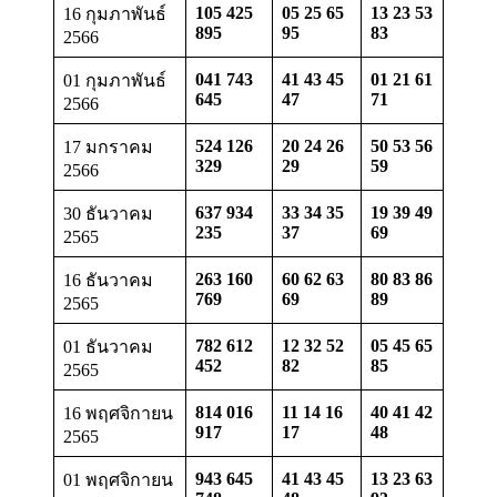
105 425
05 25 65
13 23 53
16 กุมภาพันธ์
895
95
83
2566
041 743
41 43 45
01 21 61
01 กุมภาพันธ์
645
47
71
2566
524 126
20 24 26
50 53 56
17 มกราคม
329
29
59
2566
637 934
33 34 35
19 39 49
30 ธันวาคม
235
37
69
2565
263 160
60 62 63
80 83 86
16 ธันวาคม
769
69
89
2565
782 612
12 32 52
05 45 65
01 ธันวาคม
452
82
85
2565
814 016
11 14 16
40 41 42
16 พฤศจิกายน
917
17
48
2565
943 645
41 43 45
13 23 63
01 พฤศจิกายน