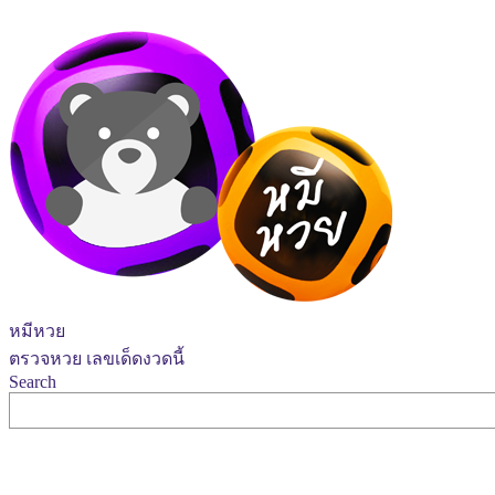
หมีหวย
ตรวจหวย เลขเด็ดงวดนี้
Search