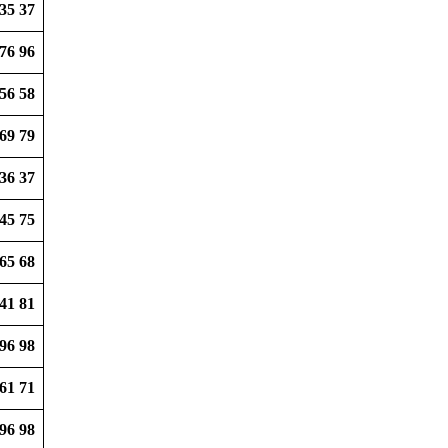
 35 37
 76 96
 56 58
 69 79
 36 37
 45 75
 65 68
 41 81
 96 98
 61 71
 96 98