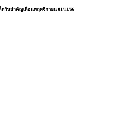
ด็ดวันสำคัญเดือนพฤศจิกายน 01/11/66