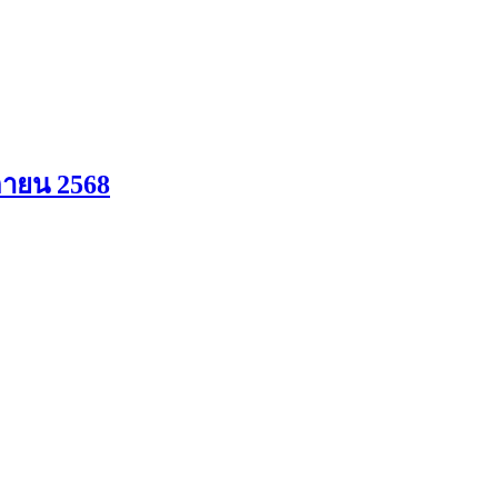
กายน 2568