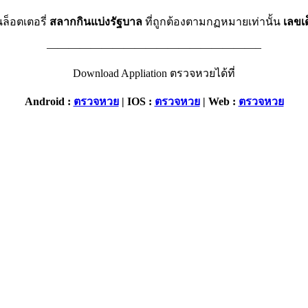
ล็อตเตอรี่
สลากกินแบ่งรัฐบาล
ที่ถูกต้องตามกฏหมายเท่านั้น
เลขเ
———————————————————–
Download Appliation ตรวจหวยได้ที่
Android :
ตรวจหวย
| IOS :
ตรวจหวย
| Web :
ตรวจหวย