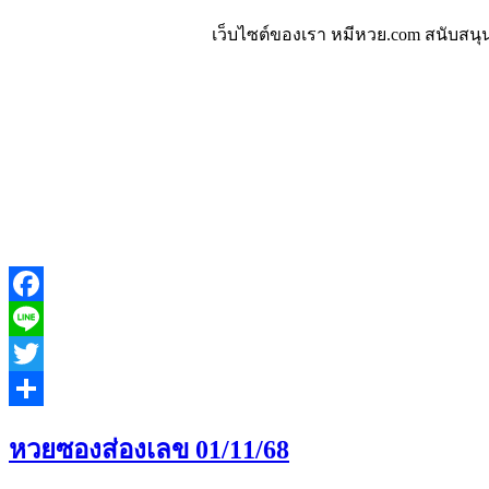
เว็บไซต์ของเรา หมีหวย.com สนับสนุน
Facebook
Line
Twitter
Share
หวยซองส่องเลข 01/11/68