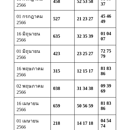
458
52 53 58
37
2566
45 46
01 กรกฎาคม
527
21 23 27
49
2566
01 04
16 มิถุนายน
635
32 35 39
07
2566
72 75
01 มิถุนายน
423
23 25 27
79
2566
81 83
16 พฤษภาคม
315
12 15 17
86
2566
09 39
02 พฤษภาคม
038
31 34 38
69
2566
81 83
16 เมษายน
659
50 56 59
86
2566
04 54
01 เมษายน
218
14 17 18
74
2566