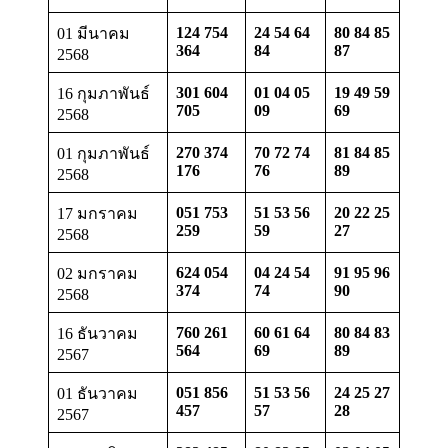
124 754
24 54 64
80 84 85
01 มีนาคม
364
84
87
2568
301 604
01 04 05
19 49 59
16 กุมภาพันธ์
705
09
69
2568
270 374
70 72 74
81 84 85
01 กุมภาพันธ์
176
76
89
2568
051 753
51 53 56
20 22 25
17 มกราคม
259
59
27
2568
624 054
04 24 54
91 95 96
02 มกราคม
374
74
90
2568
760 261
60 61 64
80 84 83
16 ธันวาคม
564
69
89
2567
051 856
51 53 56
24 25 27
01 ธันวาคม
457
57
28
2567