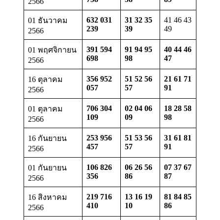
2566
632 031
31 32 35
41 46 43
01 ธันวาคม
239
39
49
2566
391 594
91 94 95
40 44 46
01 พฤศจิกายน
698
98
47
2566
356 952
51 52 56
21 61 71
16 ตุลาคม
057
57
91
2566
706 304
02 04 06
18 28 58
01 ตุลาคม
109
09
98
2566
253 956
51 53 56
31 61 81
16 กันยายน
457
57
91
2566
106 826
06 26 56
07 37 67
01 กันยายน
356
86
87
2566
219 716
13 16 19
81 84 85
16 สิงหาคม
410
10
86
2566