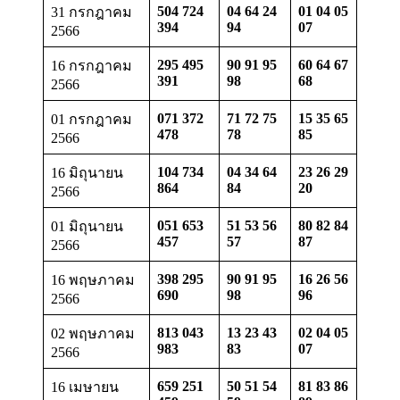
504 724
04 64 24
01 04 05
31 กรกฎาคม
394
94
07
2566
295 495
90 91 95
60 64 67
16 กรกฎาคม
391
98
68
2566
071 372
71 72 75
15 35 65
01 กรกฎาคม
478
78
85
2566
104 734
04 34 64
23 26 29
16 มิถุนายน
864
84
20
2566
051 653
51 53 56
80 82 84
01 มิถุนายน
457
57
87
2566
398 295
90 91 95
16 26 56
16 พฤษภาคม
690
98
96
2566
813 043
13 23 43
02 04 05
02 พฤษภาคม
983
83
07
2566
659 251
50 51 54
81 83 86
16 เมษายน