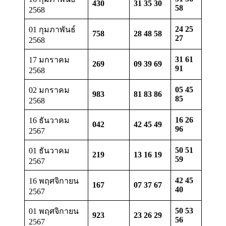
430
31 35 30
58
2568
24 25
01 กุมภาพันธ์
758
28 48 58
27
2568
31 61
17 มกราคม
269
09 39 69
91
2568
05 45
02 มกราคม
983
81 83 86
85
2568
16 26
16 ธันวาคม
042
42 45 49
96
2567
50 51
01 ธันวาคม
219
13 16 19
59
2567
42 45
16 พฤศจิกายน
167
07 37 67
40
2567
50 53
01 พฤศจิกายน
923
23 26 29
56
2567