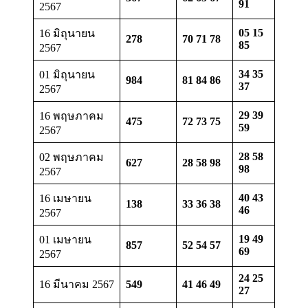
91
2567
05 15
16 มิถุนายน
278
70 71 78
85
2567
34 35
01 มิถุนายน
984
81 84 86
37
2567
29 39
16 พฤษภาคม
475
72 73 75
59
2567
28 58
02 พฤษภาคม
627
28 58 98
98
2567
40 43
16 เมษายน
138
33 36 38
46
2567
19 49
01 เมษายน
857
52 54 57
69
2567
24 25
16 มีนาคม 2567
549
41 46 49
27