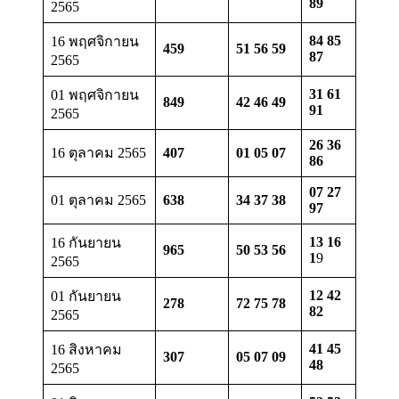
89
2565
84 85
16 พฤศจิกายน
459
51 56 59
87
2565
31 61
01 พฤศจิกายน
849
42 46 49
91
2565
26 36
16 ตุลาคม 2565
407
01 05 07
86
07 27
01 ตุลาคม 2565
638
34 37 38
97
13 16
16 กันยายน
965
50 53 56
1
9
2565
12 42
01 กันยายน
278
72 75 78
82
2565
41 45
16 สิงหาคม
307
05 07 09
48
2565