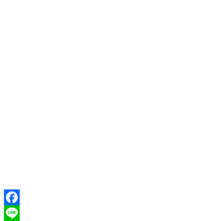
Facebook