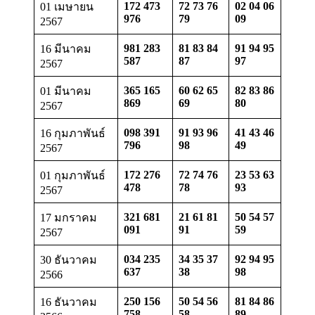
172 473
72 73 76
02 04 06
01 เมษายน
976
79
09
2567
981 283
81 83 84
91 94 95
16 มีนาคม
587
87
97
2567
365 165
60 62 65
82 83 86
01 มีนาคม
869
69
80
2567
098 391
91 93 96
41 43 46
16 กุมภาพันธ์
796
98
49
2567
172 276
72 74 76
23 53 63
01 กุมภาพันธ์
478
78
93
2567
321 681
21 61 81
50 54 57
17 มกราคม
091
91
59
2567
034 235
34 35 37
92 94 95
30 ธันวาคม
637
38
98
2566
250 156
50 54 56
81 84 86
16 ธันวาคม
758
58
89