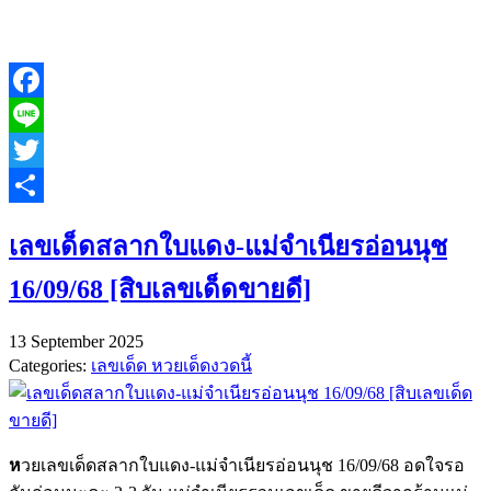
Facebook
Line
Twitter
Share
เลขเด็ดสลากใบแดง-แม่จำเนียรอ่อนนุช
16/09/68 [สิบเลขเด็ดขายดี]
13 September 2025
Categories:
เลขเด็ด หวยเด็ดงวดนี้
ห
วยเลขเด็ดสลากใบแดง-แม่จำเนียรอ่อนนุช 16/09/68 อดใจรอ