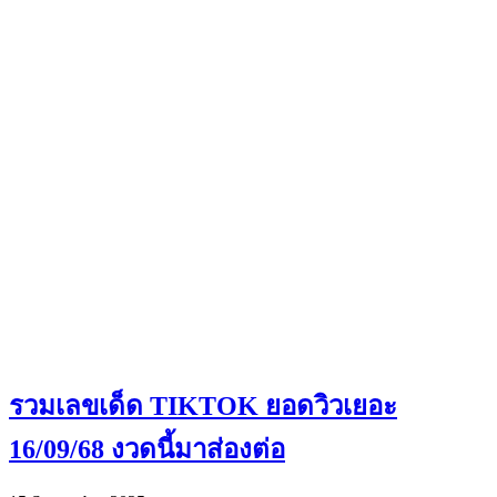
รวมเลขเด็ด TIKTOK ยอดวิวเยอะ
16/09/68 งวดนี้มาส่องต่อ