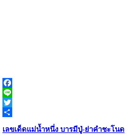
Facebook
Line
Twitter
Share
เลขเด็ดแม่น้ำหนึ่ง บารมีปู่-ย่าคำชะโนด