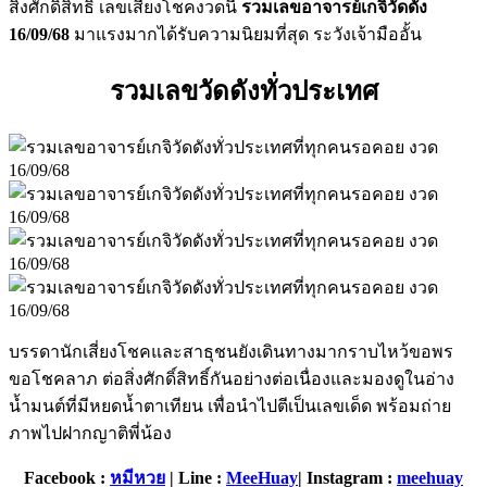
สิ่งศักดิ์สิทธิ์ เลขเสี่ยงโชคงวดนี้
รวมเลขอาจารย์เกจิวัดดัง
16/09/68
มาแรงมากได้รับความนิยมที่สุด ระวังเจ้ามืออั้น
รวมเลขวัดดังทั่วประเทศ
บรรดานักเสี่ยงโชคและสาธุชนยังเดินทางมากราบไหว้ขอพร
ขอโชคลาภ ต่อสิ่งศักดิ์สิทธิ์กันอย่างต่อเนื่องและมองดูในอ่าง
น้ำมนต์ที่มีหยดน้ำตาเทียน เพื่อนำไปตีเป็นเลขเด็ด พร้อมถ่าย
ภาพไปฝากญาติพี่น้อง
Facebook :
หมีหวย
| Line :
MeeHuay
| Instagram :
meehuay