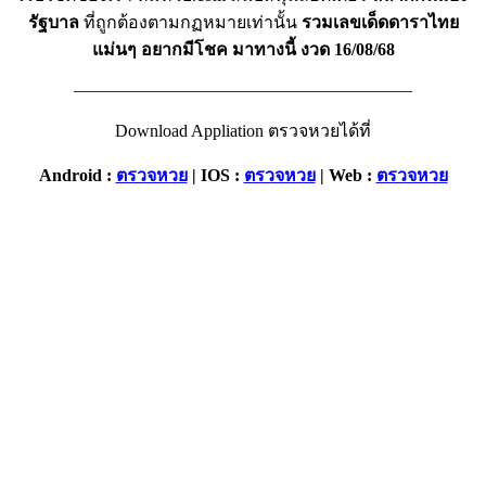
รัฐบาล
ที่ถูกต้องตามกฏหมายเท่านั้น
รวมเลขเด็ดดาราไทย
แม่นๆ อยากมีโชค มาทางนี้ งวด 16/08/68
———————————————————–
Download Appliation ตรวจหวยได้ที่
Android :
ตรวจหวย
| IOS :
ตรวจหวย
| Web :
ตรวจหวย