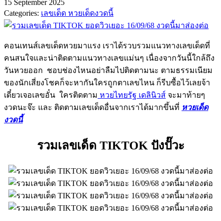
15 September 2025
Categories:
เลขเด็ด หวยเด็ดงวดนี้
คอนเทนส์เลขเด็ดหวยมาแรง เราได้รวบรวมแนวทางเลขเด็ดที่
คนสนใจและน่าติดตามแนวทางเลขแม่นๆ เนื่องจากวันนี้ใกล้ถึง
วันหวยออก ชอบช่องไหนอย่าลืมไปติดตามนะ ตามธรรมเนียม
ของนักเสี่ยงโชคก็จะหากันใครถูกตาเลขไหน ก็รีบซื้อไว้เลยจ้า
เดี๋ยวเจอเลขอั๋น ใครติดตาม
หวยไทยรัฐ เดลินิวส์
จะมาท้ายๆ
งวดนะจ๊ะ และ ติดตามเลขเด็ดอื่นจากเราได้มากขึ้นที่
หวยเด็ด
งวดนี้
รวมเลขเด็ด TIKTOK ปังปั๊วะ