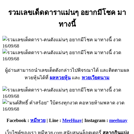
รวมเลขเด็ดดาราแม่นๆ อยากมีโชค มา
ทางนี้
ผู้อ่านสามารถนำเลขเด็ดดังกล่าวไปพิจรณาได้ และติดตามผล
หวยหุ้นได้ที่
ผลหวยหุ้น
และ
หวยเวียดนาม
Facebook :
หมีหวย
| Line :
MeeHuay
| Instagram :
meehuay
เว็บไซต์ของเรา หมีหวย.com สนับสนุนล็อตเตอรี่
สลากกินแบ่ง