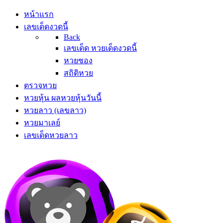
หน้าแรก
เลขเด็ดงวดนี้
Back
เลขเด็ด หวยเด็ดงวดนี้
หวยซอง
สถิติหวย
ตรวจหวย
หวยหุ้น ผลหวยหุ้นวันนี้
หวยลาว (เลขลาว)
หวยมาเลย์
เลขเด็ดหวยลาว