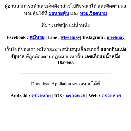
ผู้อ่านสามารถนำเลขเด็ดดังกล่าวไปพิจรณาได้ และติดตามผล
หวยหุ้นได้ที่
ผลหวยหุ้น
และ
หวยเวียดนาม
ที่มา : เฟซบุ๊ก แม่น้ำหนึ่ง
Facebook :
หมีหวย
| Line :
MeeHuay
| Instagram :
meehuay
เว็บไซต์ของเรา หมีหวย.com สนับสนุนล็อตเตอรี่
สลากกินแบ่ง
รัฐบาล
ที่ถูกต้องตามกฏหมายเท่านั้น
เลขเด็ดแม่น้ำหนึ่ง
16/09/68
———————————————————–
Download Appliation ตรวจหวยได้ที่
Android :
ตรวจหวย
| IOS :
ตรวจหวย
| Web :
ตรวจหวย