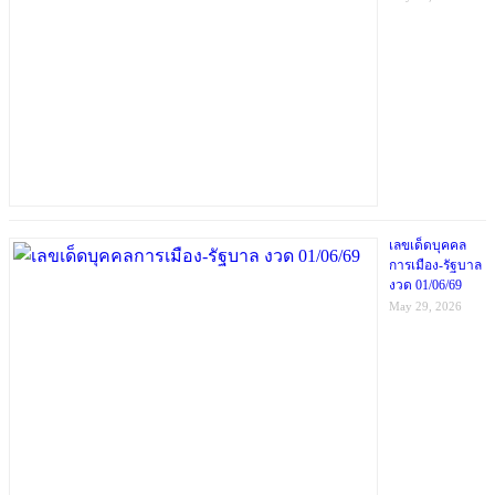
เลขเด็ดบุคคล
การเมือง-รัฐบาล
งวด 01/06/69
May 29, 2026