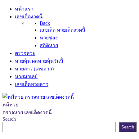
หน้าแรก
เลขเด็ดงวดนี้
Back
เลขเด็ด หวยเด็ดงวดนี้
หวยซอง
สถิติหวย
ตรวจหวย
หวยหุ้น ผลหวยหุ้นวันนี้
หวยลาว (เลขลาว)
หวยมาเลย์
เลขเด็ดหวยลาว
หมีหวย
ตรวจหวย เลขเด็ดงวดนี้
Search
Search