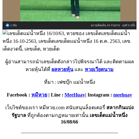
ผู้อ่านสามารถนำเลขเด็ดดังกล่าวไปพิจรณาได้ และติดตามผล
หวยหุ้นได้ที่
ผลหวยหุ้น
และ
หวยเวียดนาม
ที่มา : เฟซบุ๊ก แม่น้ำหนึ่ง
Facebook :
หมีหวย
| Line :
MeeHuay
| Instagram :
meehuay
เว็บไซต์ของเรา หมีหวย.com สนับสนุนล็อตเตอรี่
สลากกินแบ่ง
รัฐบาล
ที่ถูกต้องตามกฏหมายเท่านั้น
เลขเด็ดแม่น้ำหนึ่ง
16/08/66
———————————————————–