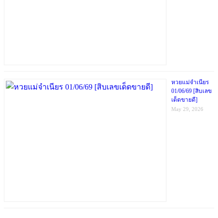
หวยแม่จำเนียร
01/06/69 [สิบเลข
เด็ดขายดี]
May 29, 2026