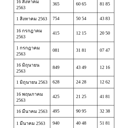
16 สิงหาคม
365
60 65
81 85
2563
754
50 54
43 83
1 สิงหาคม 2563
16 กรกฎาคม
415
12 15
20 50
2563
1 กรกฎาคม
081
31 81
07 47
2563
16 มิถุนายน
849
43 49
12 16
2563
628
24 28
12 62
1 มิถุนายน 2563
16 พฤษภาคม
425
21 25
41 81
2563
495
90 95
32 38
16 มีนาคม 2563
940
40 48
51 81
1 มีนาคม 2563