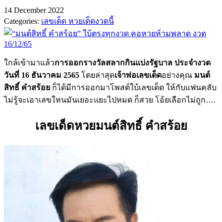
14 December 2022
Categories:
เลขเด็ด หวยเด็ดงวดนี้
ใกล้เข้ามาแล้ว
การออกรางวัลสลากกินแบ่งรัฐบาล ประจำงวด
วันที่ 16 ธันวาคม 2565
โดยล่าสุด
เจ้าพ่อเลขเด็ด
อย่างคุณ
มนต์
สิทธิ์ คำสร้อย
ก็ได้มีการออกมาโพสต์ใบ้เลขเด็ด ให้กับแฟนคลับ
ไม่รู้จะเอาเลขใหนมันเยอะแยะไปหมด ก็สวย โอ้ยเลือกไม่ถูก….
เลขเด็ดหวยมนต์สิทธิ์ คำสร้อย