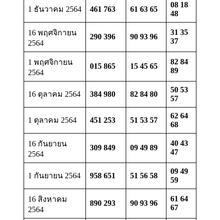
08 18
1 ธันวาคม 2564
461 763
61 63 65
48
31 35
16 พฤศจิกายน
290 396
90 93 96
37
2564
82 84
1 พฤศจิกายน
015 865
15 45 65
89
2564
50 53
16 ตุลาคม 2564
384 980
82 84 80
57
62 64
1 ตุลาคม 2564
451 253
51 53 57
68
40 43
16 กันยายน
309 849
09 49 89
47
2564
09 49
1 กันยายน 2564
958 651
51 56 58
59
61 64
16 สิงหาคม
890 293
90 93 96
67
2564