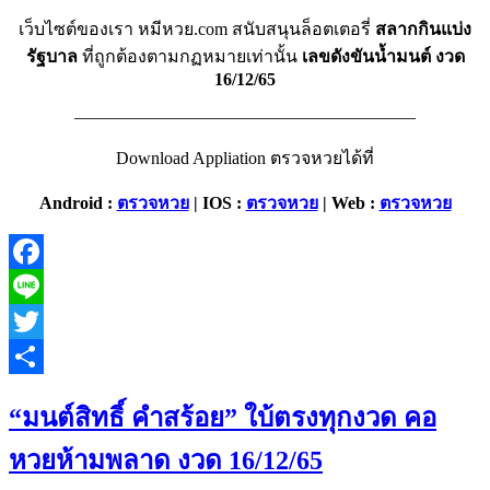
เว็บไซต์ของเรา หมีหวย.com สนับสนุนล็อตเตอรี่
สลากกินแบ่ง
รัฐบาล
ที่ถูกต้องตามกฏหมายเท่านั้น
เลขดังขันน้ำมนต์ งวด
16/12/65
———————————————————–
Download Appliation ตรวจหวยได้ที่
Android :
ตรวจหวย
| IOS :
ตรวจหวย
| Web :
ตรวจหวย
Facebook
Line
Twitter
Share
“มนต์สิทธิ์ คำสร้อย” ใบ้ตรงทุกงวด คอ
หวยห้ามพลาด งวด 16/12/65