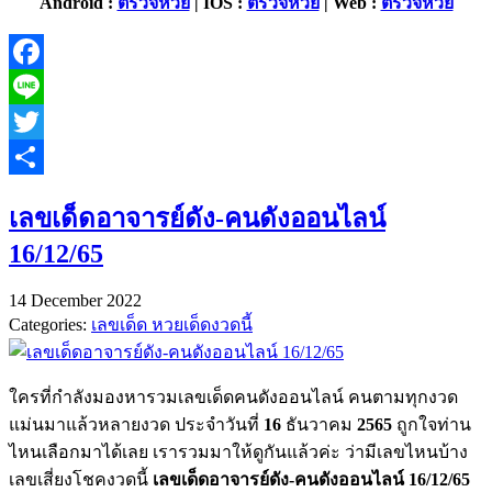
Android :
ตรวจหวย
| IOS :
ตรวจหวย
| Web :
ตรวจหวย
Facebook
Line
Twitter
Share
เลขเด็ดอาจารย์ดัง-คนดังออนไลน์
16/12/65
14 December 2022
Categories:
เลขเด็ด หวยเด็ดงวดนี้
ใครที่กำลังมองหารวมเลขเด็ดคนดังออนไลน์ คนตามทุกงวด
แม่นมาแล้วหลายงวด ประจำวันที่
16
ธันวาคม
2565
ถูกใจท่าน
ไหนเลือกมาได้เลย เรารวมมาให้ดูกันแล้วค่ะ ว่ามีเลขไหนบ้าง
เลขเสี่ยงโชคงวดนี้
เลขเด็ดอาจารย์ดัง-คนดังออนไลน์ 16/12/65