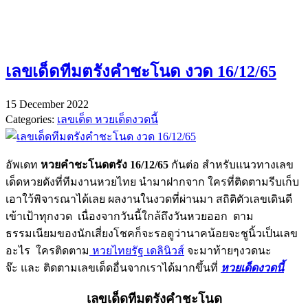
เลขเด็ดทีมตรังคำชะโนด งวด 16/12/65
15 December 2022
Categories:
เลขเด็ด หวยเด็ดงวดนี้
อัพเดท
หวยคำชะโนดตรัง 16/12/65
กันต่อ สำหรับแนวทางเลข
เด็ดหวยดังที่ทีมงานหวยไทย นำมาฝากจาก ใครที่ติดตามรีบเก็บ
เอาใว้พิจารณาได้เลย ผลงานในงวดที่ผ่านมา สถิติตัวเลขเดินดี
เข้าเป้าทุกงวด เนื่องจากวันนี้ใกล้ถึงวันหวยออก ตาม
ธรรมเนียมของนักเสี่ยงโชคก็จะรอดูว่านาคน้อยจะชูนิ้วเป็นเลข
อะไร ใครติดตาม
หวยไทยรัฐ เดลินิวส์
จะมาท้ายๆงวดนะ
จ๊ะ และ ติดตามเลขเด็ดอื่นจากเราได้มากขึ้นที่
หวยเด็ดงวดนี้
เลขเด็ดทีมตรังคำชะโนด