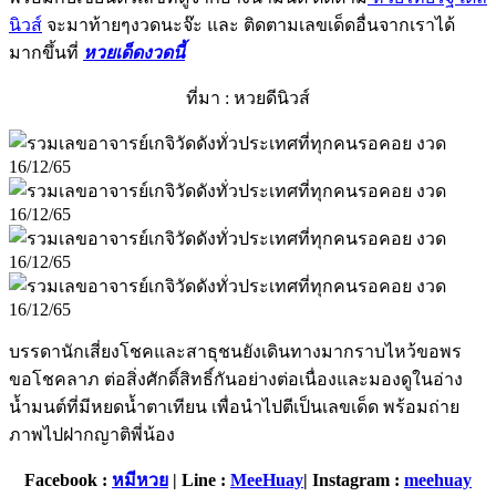
นิวส์
จะมาท้ายๆงวดนะจ๊ะ และ ติดตามเลขเด็ดอื่นจากเราได้
มากขึ้นที่
หวยเด็ดงวดนี้
ที่มา : หวยดีนิวส์
บรรดานักเสี่ยงโชคและสาธุชนยังเดินทางมากราบไหว้ขอพร
ขอโชคลาภ ต่อสิ่งศักดิ์สิทธิ์กันอย่างต่อเนื่องและมองดูในอ่าง
น้ำมนต์ที่มีหยดน้ำตาเทียน เพื่อนำไปตีเป็นเลขเด็ด พร้อมถ่าย
ภาพไปฝากญาติพี่น้อง
Facebook :
หมีหวย
| Line :
MeeHuay
| Instagram :
meehuay