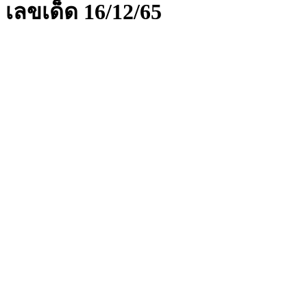
เลขเด็ด 16/12/65