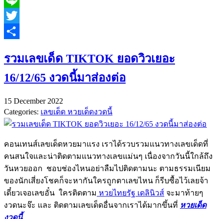
Line
Twitter
Share
รวมเลขเด็ด TIKTOK ยอดวิวเยอะ
16/12/65 งวดนี้มาส่องต่อ
15 December 2022
Categories:
เลขเด็ด หวยเด็ดงวดนี้
คอนเทนส์เลขเด็ดหวยมาแรง เราได้รวบรวมแนวทางเลขเด็ดที่
คนสนใจและน่าติดตามแนวทางเลขแม่นๆ เนื่องจากวันนี้ใกล้ถึง
วันหวยออก ชอบช่องไหนอย่าลืมไปติดตามนะ ตามธรรมเนียม
ของนักเสี่ยงโชคก็จะหากันใครถูกตาเลขไหน ก็รีบซื้อไว้เลยจ้า
เดี๋ยวเจอเลขอั๋น ใครติดตาม
หวยไทยรัฐ เดลินิวส์
จะมาท้ายๆ
งวดนะจ๊ะ และ ติดตามเลขเด็ดอื่นจากเราได้มากขึ้นที่
หวยเด็ด
งวดนี้