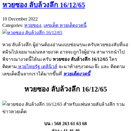
หวยซอง ลับล้วงลึก 16/12/65
10 December 2022
Categories:
หวยซอง
,
เลขเด็ด หวยเด็ดงวดนี้
หวย ลับล้วงลึก ผู้อ่านต้องอ่านแบบซ่อนๆนะครับหวยซองลับที่แอ
ดมินไปเจอมาแม่นหลายงวด อาจจะถูกใจผู้อ่าน สามารถนำไป
พิจารณางวดนี้ได้นะครับ
หวยซอง ลับล้วงลึก 16/12/65
ใคร
ติดตาม
หวยไทยรัฐ เดลินิวส์
จะมาท้ายๆงวดนะจ๊ะ และ ติดตาม
เลขเด็ดอื่นจากเราได้มากขึ้นที่
หวยเด็ดงวดนี้
หวยซอง ลับล้วงลึก 16/12/65
บน : 568 263 61 63 68