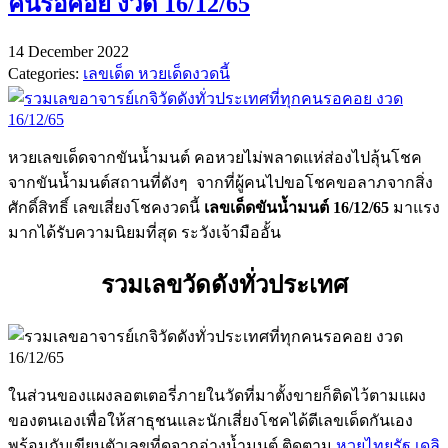
คนรอคอย งวด 16/12/65
14 December 2022
Categories:
เลขเด็ด หวยเด็ดงวดนี้
หวยเลขเด็ดจากขันน้ำมนต์ คอหวยไม่พลาดแห่ส่องไปลุ้นโชค
จากขันน้ำมนต์สถานที่ดังๆ จากที่ผู้คนไปขอโชคขอลาภจากสิ่ง
ศักดิ์สิทธิ์ เลขเสี่ยงโชคงวดนี้
เลขเด็ดขันน้ำมนต์ 16/12/65
มาแรง
มากได้รับความนิยมที่สุด ระวังเจ้ามืออั้น
รวมเลขวัดดังทั่วประเทศ
ในส่วนของแผงลอตเตอรี่ภายในวัดที่มาตั้งขายก็ติดไว้ตามแผง
ของตนเองเพื่อให้สาธุชนและนักเสี่ยงโชคได้ตีเลขเด็ดกันเอง
พร้อมกับเขียนตัวเลขที่ดูจากอ่างน้ำมนต์ ติดตาม
หวยไทยรัฐ เดลิ