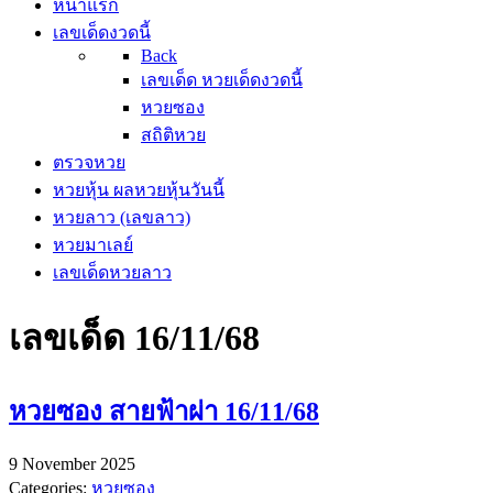
หน้าแรก
เลขเด็ดงวดนี้
Back
เลขเด็ด หวยเด็ดงวดนี้
หวยซอง
สถิติหวย
ตรวจหวย
หวยหุ้น ผลหวยหุ้นวันนี้
หวยลาว (เลขลาว)
หวยมาเลย์
เลขเด็ดหวยลาว
เลขเด็ด 16/11/68
หวยซอง สายฟ้าผ่า 16/11/68
9 November 2025
Categories:
หวยซอง