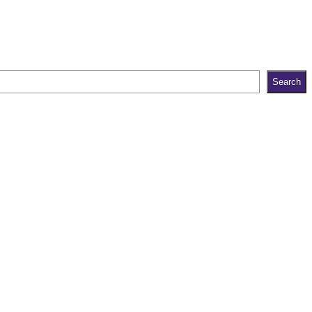
Search