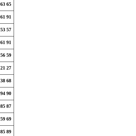
 63 65
 61 91
 53 57
 61 91
 56 59
 21 27
 38 68
 94 90
 85 87
 59 69
 85 89