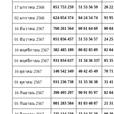
051 753 259
51 53 56 59
20 22
17 มกราคม 2568
624 054 374
04 24 54 74
91 95
02 มกราคม 2568
760 261 564
60 61 64 69
80 84
16 ธันวาคม 2567
051 856 457
51 53 56 57
24 25
01 ธันวาคม 2567
382 485 189
80 82 85 89
02 04
16 พฤศจิกายน 2567
931 034 637
31 34 36 337
05 35
01 พฤศจิกายน 2567
140 542 349
40 42 45 49
70 71
16 ตุลาคม 2567
931 236 738
31 33 36 38
31 41
01 ตุลาคม 2567
390 495 297
90 91 95 97
02 04
16 กันยายน 2567
081 283 584
81 83 48 87
21 31
01 กันยายน 2567
235 134 238
33 34 35 38
09 39