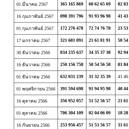
365 165 869
60 62 65 69
82 83
01 มีนาคม 2567
098 391 796
91 93 96 98
41 43
16 กุมภาพันธ์ 2567
172 276 478
72 74 76 78
23 53
01 กุมภาพันธ์ 2567
321 681 091
21 61 81 91
50 54
17 มกราคม 2567
034 235 637
34 35 37 38
92 94
30 ธันวาคม 2566
250 156 758
50 54 56 58
81 84
16 ธันวาคม 2566
632 031 239
31 32 35 39
41 46
01 ธันวาคม 2566
391 594 698
91 94 95 98
40 44
01 พฤศจิกายน 2566
356 952 057
51 52 56 57
21 61
16 ตุลาคม 2566
706 304 109
02 04 06 09
18 28
01 ตุลาคม 2566
253 956 457
51 53 56 57
31 61
16 กันยายน 2566