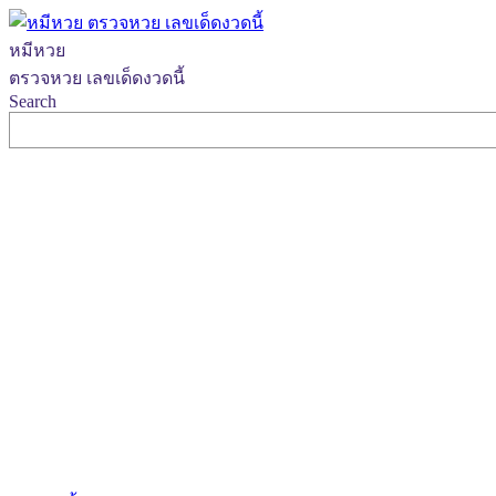
หมีหวย
ตรวจหวย เลขเด็ดงวดนี้
Search