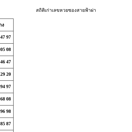
สถิติเก่าเลขหวยซองสายฟ้าผ่า
าง
 47 97
 05 08
 46 47
 29 20
 94 97
 68 08
 96 98
 85 87