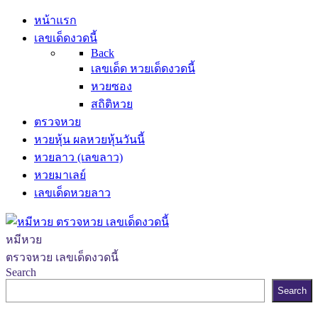
หน้าแรก
เลขเด็ดงวดนี้
Back
เลขเด็ด หวยเด็ดงวดนี้
หวยซอง
สถิติหวย
ตรวจหวย
หวยหุ้น ผลหวยหุ้นวันนี้
หวยลาว (เลขลาว)
หวยมาเลย์
เลขเด็ดหวยลาว
หมีหวย
ตรวจหวย เลขเด็ดงวดนี้
Search
Search