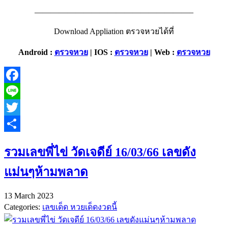
———————————————————–
Download Appliation ตรวจหวยได้ที่
Android :
ตรวจหวย
| IOS :
ตรวจหวย
| Web :
ตรวจหวย
Facebook
Line
Twitter
Share
รวมเลขพี่ไข่ วัดเจดีย์ 16/03/66 เลขดัง
แม่นๆห้ามพลาด
13 March 2023
Categories:
เลขเด็ด หวยเด็ดงวดนี้