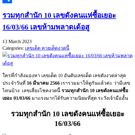
Share
รวมทุกสำนัก 10 เลขดังคนแห่ซื้อเยอะ
16/03/66 เลขห้ามพลาดเด้อสู
13 March 2023
Categories:
เลขเด็ด หวยเด็ดงวดนี้
ใครที่กำลังมองหา เลขเด็ด 10 อันดับเลขเด็ด เลขดังงวดล่าสุด
ประจำวันที่
16 มีนาคม 2566
เรารวมมาให้ดูกันแล้วค่ะ ว่ามีเลข
ไหนบ้าง เลขเสี่ยงโชคงวดนี้
รวมทุกสำนัก 10 เลขดังคนแห่ซื้อ
เยอะ 01/03/66
มาแรงมากได้รับความนิยมที่สุด ระวังเจ้ามืออั้น
รวมทุกสำนัก 10 เลขดังคนแห่ซื้อเยอะ
16/03/66