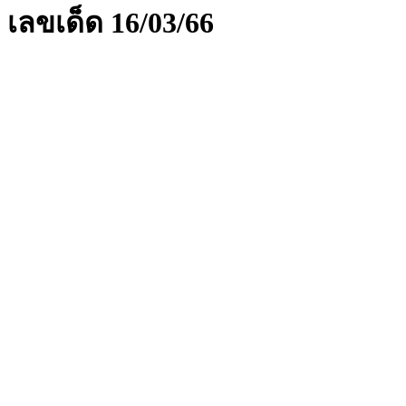
เลขเด็ด 16/03/66