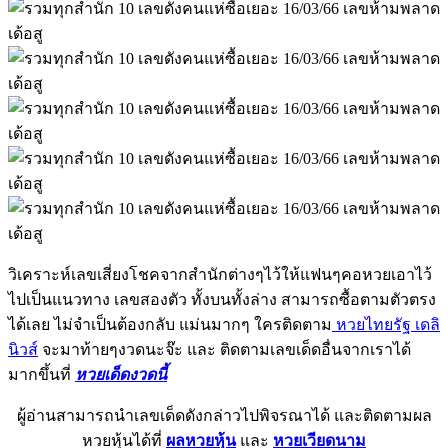
วิเคราะห์เลขเสี่ยงโชคจากสำนักต่างๆไว้ให้แฟนๆคอหวยเอาไว้
ไปเป็นแนวทาง เลขสองตัว ทั้งบนทั้งล่าง สามารถซื้อตามตัวตรง
ได้เลย ไม่จำเป็นต้องกลับ แม่นมากๆ ใครติดตาม
หวยไทยรัฐ เดลิ
นิวส์
จะมาท้ายๆงวดนะจ๊ะ และ ติดตามเลขเด็ดอื่นจากเราได้
มากขึ้นที่
หวยเด็ดงวดนี้
ผู้อ่านสามารถนำเลขเด็ดดังกล่าวไปพิจรณาได้ และติดตามผล
หวยหุ้นได้ที่
ผลหวยหุ้น
และ
หวยเวียดนาม