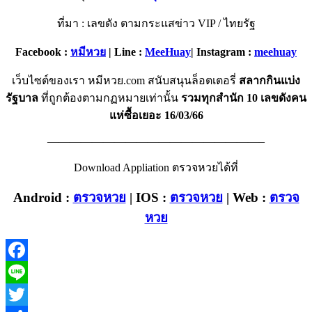
ที่มา : เลขดัง ตามกระแสข่าว VIP / ไทยรัฐ
Facebook :
หมีหวย
| Line :
MeeHuay
| Instagram :
meehuay
เว็บไซต์ของเรา หมีหวย.com สนับสนุนล็อตเตอรี่
สลากกินแบ่ง
รัฐบาล
ที่ถูกต้องตามกฏหมายเท่านั้น
รวมทุกสำนัก 10 เลขดังคน
แห่ซื้อเยอะ 16/03/66
———————————————————–
Download Appliation ตรวจหวยได้ที่
Android :
ตรวจหวย
| IOS :
ตรวจหวย
| Web :
ตรวจ
หวย
Facebook
Line