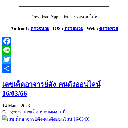
———————————————————–
Download Appliation ตรวจหวยได้ที่
Android :
ตรวจหวย
| IOS :
ตรวจหวย
| Web :
ตรวจหวย
Facebook
Line
Twitter
Share
เลขเด็ดอาจารย์ดัง-คนดังออนไลน์
16/03/66
14 March 2023
Categories:
เลขเด็ด หวยเด็ดงวดนี้