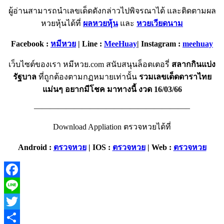
ผู้อ่านสามารถนำเลขเด็ดดังกล่าวไปพิจรณาได้ และติดตามผล
หวยหุ้นได้ที่
ผลหวยหุ้น
และ
หวยเวียดนาม
Facebook :
หมีหวย
| Line :
MeeHuay
| Instagram :
meehuay
เว็บไซต์ของเรา หมีหวย.com สนับสนุนล็อตเตอรี่
สลากกินแบ่ง
รัฐบาล
ที่ถูกต้องตามกฏหมายเท่านั้น
รวมเลขเด็ดดาราไทย
แม่นๆ อยากมีโชค มาทางนี้ งวด 16/03/66
———————————————————–
Download Appliation ตรวจหวยได้ที่
Android :
ตรวจหวย
| IOS :
ตรวจหวย
| Web :
ตรวจหวย
Facebook
Line
Twitter