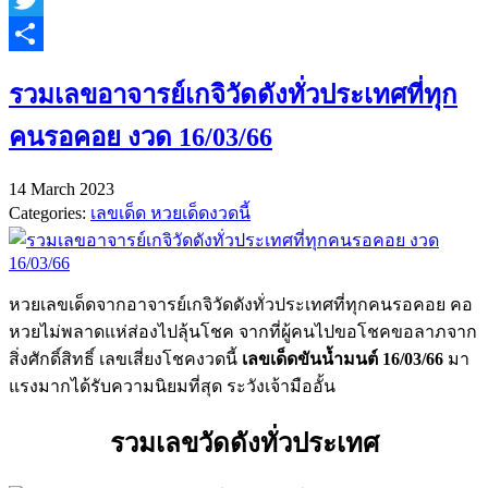
Twitter
Share
รวมเลขอาจารย์เกจิวัดดังทั่วประเทศที่ทุก
คนรอคอย งวด 16/03/66
14 March 2023
Categories:
เลขเด็ด หวยเด็ดงวดนี้
หวยเลขเด็ดจากอาจารย์เกจิวัดดังทั่วประเทศที่ทุกคนรอคอย คอ
หวยไม่พลาดแห่ส่องไปลุ้นโชค จากที่ผู้คนไปขอโชคขอลาภจาก
สิ่งศักดิ์สิทธิ์ เลขเสี่ยงโชคงวดนี้
เลขเด็ดขันน้ำมนต์ 16/03/66
มา
แรงมากได้รับความนิยมที่สุด ระวังเจ้ามืออั้น
รวมเลขวัดดังทั่วประเทศ