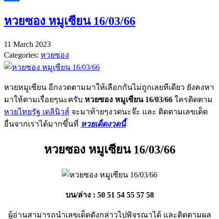
Share
หวยซอง หมูเซียน 16/03/66
11 March 2023
Categories:
หวยซอง
หวยหมูเซียน อีกงวดตามมาให้เลือกกันไม่ถูกเลยทีเดียว ยังคงหา
มาให้ตามเรื่อยๆนะครับ
หวยซอง หมูเซียน 16/03/66
ใครติดตาม
หวยไทยรัฐ เดลินิวส์
จะมาท้ายๆงวดนะจ๊ะ และ ติดตามเลขเด็ด
อื่นจากเราได้มากขึ้นที่
หวยเด็ดงวดนี้
หวยซอง หมูเซียน 16/03/66
บน/ล่าง : 50 51 54 55 57 58
ผู้อ่านสามารถนำเลขเด็ดดังกล่าวไปพิจรณาได้ และติดตามผล