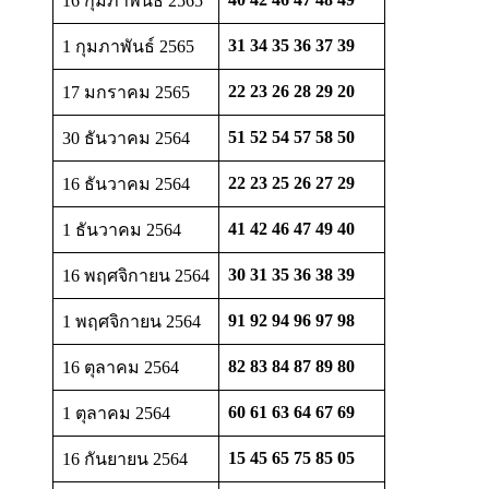
16 กุมภาพันธ์ 2565
31 34 35 36 37 39
1 กุมภาพันธ์ 2565
22 23 26 28 29 20
17 มกราคม 2565
51 52 54 57 58 50
30 ธันวาคม 2564
22 23 25 26 27 29
16 ธันวาคม 2564
41 42 46 47 49 40
1 ธันวาคม 2564
30 31 35 36 38 39
16 พฤศจิกายน 2564
91 92 94 96 97 98
1 พฤศจิกายน 2564
82 83 84 87 89 80
16 ตุลาคม 2564
60 61 63 64 67 69
1 ตุลาคม 2564
15 45 65 75 85 05
16 กันยายน 2564