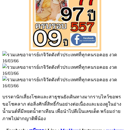
บรรดานักเสี่ยงโชคและสาธุชนยังเดินทางมากราบไหว้ขอพร
ขอโชคลาภ ต่อสิ่งศักดิ์สิทธิ์กันอย่างต่อเนื่องและมองดูในอ่าง
น้ำมนต์ที่มีหยดน้ำตาเทียน เพื่อนำไปตีเป็นเลขเด็ด พร้อมถ่าย
ภาพไปฝากญาติพี่น้อง