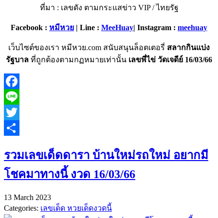
ที่มา : เลขดัง ตามกระแสข่าว VIP / ไทยรัฐ
Facebook :
หมีหวย
| Line :
MeeHuay
| Instagram :
meehuay
เว็บไซต์ของเรา หมีหวย.com สนับสนุนล็อตเตอรี่
สลากกินแบ่ง
รัฐบาล
ที่ถูกต้องตามกฏหมายเท่านั้น
เลขพี่ไข่ วัดเจดีย์ 16/03/66
Facebook
Line
Twitter
Share
รวมเลขเด็ดดารา บ้านใหม่รถใหม่ อยากมี
โชคมาทางนี้ งวด 16/03/66
13 March 2023
Categories:
เลขเด็ด หวยเด็ดงวดนี้