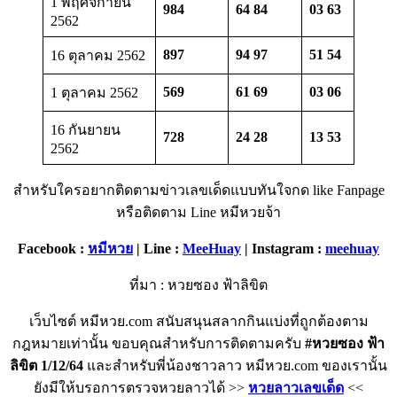
1 พฤศจิกายน
984
64 84
03 63
2562
897
94 97
51 54
16 ตุลาคม 2562
569
61 69
03 06
1 ตุลาคม 2562
16 กันยายน
728
24 28
13 53
2562
สำหรับใครอยากติดตามข่าวเลขเด็ดแบบทันใจกด like Fanpage
หรือติดตาม Line หมีหวยจ้า
Facebook :
หมีหวย
| Line :
MeeHuay
| Instagram :
meehuay
ที่มา : หวยซอง ฟ้าลิขิต
เว็บไซต์ หมีหวย.com สนับสนุนสลากกินแบ่งที่ถูกต้องตาม
กฎหมายเท่านั้น ขอบคุณสำหรับการติดตามครับ
#หวยซอง ฟ้า
ลิขิต 1/12/64
และสำหรับพี่น้องชาวลาว หมีหวย.com ของเรานั้น
ยังมีให้บรอการตรวจหวยลาวได้ >>
หวยลาวเลขเด็ด
<<