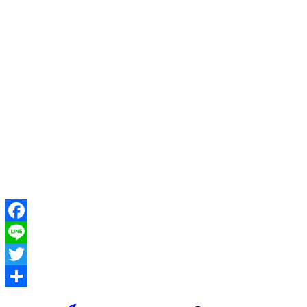
Facebook
Line
Twitter
Share