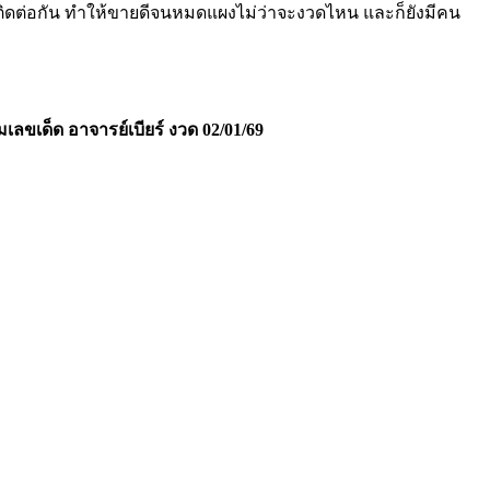
 งวดติดต่อกัน ทำให้ขายดีจนหมดแผงไม่ว่าจะงวดไหน และก็ยังมีคน
เลขเด็ด อาจารย์เบียร์ งวด 02/01/69