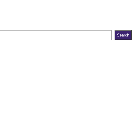
Search