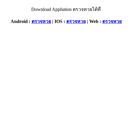
Download Appliation ตรวจหวยได้ที่
Android :
ตรวจหวย
| IOS :
ตรวจหวย
| Web :
ตรวจหวย