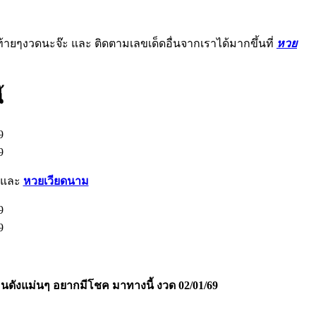
ายๆงวดนะจ๊ะ และ ติดตามเลขเด็ดอื่นจากเราได้มากขึ้นที่
หวย
้
และ
หวยเวียดนาม
ดังแม่นๆ อยากมีโชค มาทางนี้ งวด 02/01/69