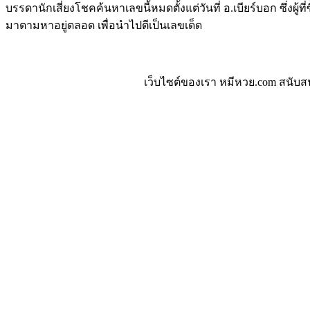
บรรดานักเสี่ยงโชคค้นหาเลขนี้หมดตั้งแต่วันที่ อ.เบียร์บอก ซึ่ง
มาตามหาอยู่ตลอด เพื่อนำไปตีเป็นเลขเด็ด
เว็บไซต์ของเรา หมีหวย.com สนับสน