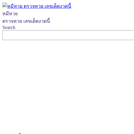
หมีหวย
ตรวจหวย เลขเด็ดงวดนี้
Search