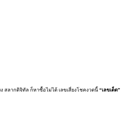
ลากดิจิทัล ก็หาซื้อไม่ได้ เลขเสี่ยงโชคงวดนี้
“เลขเด็ด”