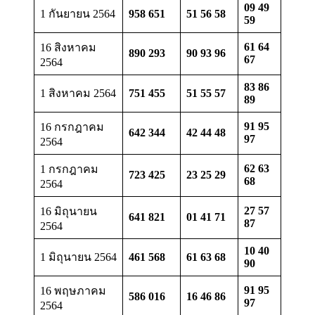
09 49
1 กันยายน 2564
958 651
51 56 58
59
61 64
16 สิงหาคม
890 293
90 93 96
67
2564
83 86
1 สิงหาคม 2564
751 455
51 55 57
89
91 95
16 กรกฎาคม
642 344
42 44 48
97
2564
62 63
1 กรกฎาคม
723 425
23 25 29
68
2564
27 57
16 มิถุนายน
641 821
01 41 71
87
2564
10 40
1 มิถุนายน 2564
461 568
61 63 68
90
91 95
16 พฤษภาคม
586 016
16 46 86
97
2564