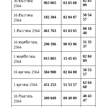
82 83
30 ธันวาคม
963 065
63 65 68
89
2564
50 54
16 ธันวาคม
182 384
82 84 87
57
2564
08 18
1 ธันวาคม 2564
461 763
61 63 65
48
31 35
16 พฤศจิกายน
290 396
90 93 96
37
2564
82 84
1 พฤศจิกายน
015 865
15 45 65
89
2564
50 53
16 ตุลาคม 2564
384 980
82 84 80
57
62 64
1 ตุลาคม 2564
451 253
51 53 57
68
40 43
16 กันยายน
309 849
09 49 89
47
2564