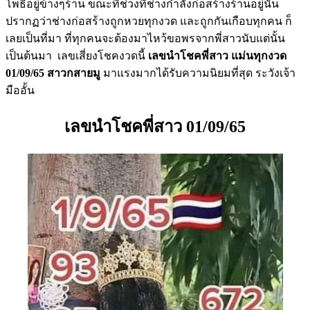
โพธิ์อยู่ข้างๆร้าน ขณะที่ช่วงที่ช่างกำลังก่อสร้างร้านอยู่นั้น
ปรากฏว่าช่างก่อสร้างถูกหวยทุกงวด และถูกกันเกือบทุกคน ก็
เลยเป็นที่มา ที่ทุกคนจะต้องมาไหว้ขอพรจากพี่สาวนับแต่นั้น
เป็นต้นมา เลขเสี่ยงโชคงวดนี้
เลขนำโชคพี่สาว แม่นทุกงวด
01/09/65 สาวกสายมู
มาแรงมากได้รับความนิยมที่สุด ระวังเจ้า
มืออั้น
เลขนำโชคพี่สาว 01/09/65