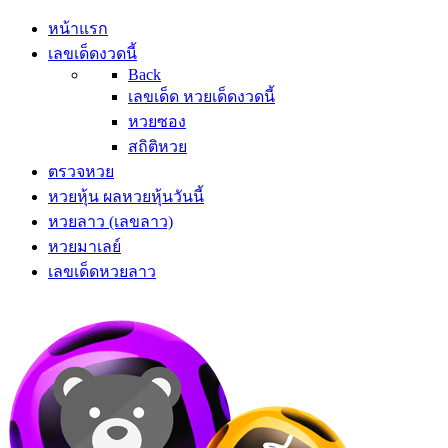
หน้าแรก
เลขเด็ดงวดนี้
Back
เลขเด็ด หวยเด็ดงวดนี้
หวยซอง
สถิติหวย
ตรวจหวย
หวยหุ้น ผลหวยหุ้นวันนี้
หวยลาว (เลขลาว)
หวยมาเลย์
เลขเด็ดหวยลาว