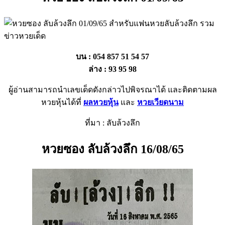
บน : 054 857 51 54 57
ล่าง : 93 95 98
ผู้อ่านสามารถนำเลขเด็ดดังกล่าวไปพิจรณาได้ และติดตามผล
หวยหุ้นได้ที่
ผลหวยหุ้น
และ
หวยเวียดนาม
ที่มา : ลับล้วงลึก
หวยซอง ลับล้วงลึก 16/08/65