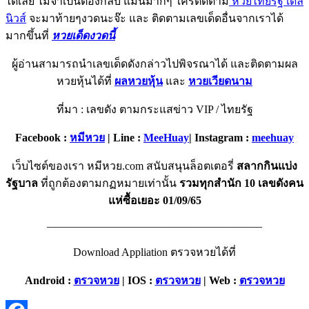
ได้เลย ไม่จำเป็นต้องกลับ แม่นมากๆ ใครติดตาม
หวยไทยรัฐ เดลิ
นิวส์
จะมาท้ายๆงวดนะจ๊ะ และ ติดตามเลขเด็ดอื่นจากเราได้
มากขึ้นที่
หวยเด็ดงวดนี้
ผู้อ่านสามารถนำเลขเด็ดดังกล่าวไปพิจรณาได้ และติดตามผล
หวยหุ้นได้ที่
ผลหวยหุ้น
และ
หวยเวียดนาม
ที่มา : เลขดัง ตามกระแสข่าว VIP / ไทยรัฐ
Facebook :
หมีหวย
| Line :
MeeHuay
| Instagram :
meehuay
เว็บไซต์ของเรา หมีหวย.com สนับสนุนล็อตเตอรี่
สลากกินแบ่ง
รัฐบาล
ที่ถูกต้องตามกฏหมายเท่านั้น
รวมทุกสำนัก 10 เลขดังคน
แห่ซื้อเยอะ 01/09/65
———————————————————–
Download Appliation ตรวจหวยได้ที่
Android :
ตรวจหวย
| IOS :
ตรวจหวย
|
Web :
ตรวจหวย