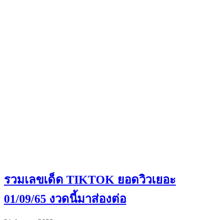
รวมเลขเด็ด TIKTOK ยอดวิวเยอะ
01/09/65 งวดนี้มาส่องต่อ