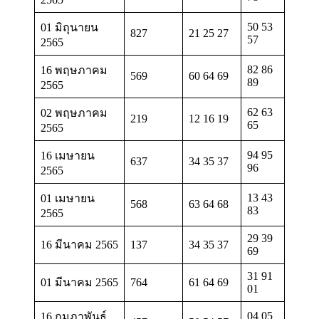
50 53
01 มิถุนายน
827
21 25 27
57
2565
82 86
16 พฤษภาคม
569
60 64 69
89
2565
62 63
02 พฤษภาคม
219
12 16 19
65
2565
94 95
16 เมษายน
637
34 35 37
96
2565
13 43
01 เมษายน
568
63 64 68
83
2565
29 39
16 มีนาคม 2565
137
34 35 37
69
31 91
01 มีนาคม 2565
764
61 64 69
01
04 05
16 กุมภาพันธ์