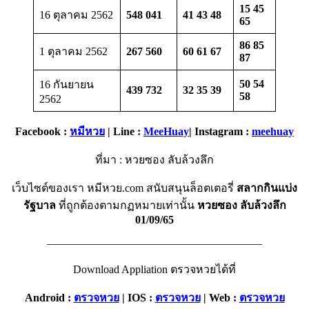
15 45
16 ตุลาคม 2562
548 041
41 43 48
65
86 85
1 ตุลาคม 2562
267 560
60 61 67
87
50 54
16 กันยายน
439 732
32 35 39
58
2562
Facebook :
หมีหวย
| Line :
MeeHuay
| Instagram :
meehuay
ที่มา : หวยซอง ลับล้วงลึก
เว็บไซต์ของเรา หมีหวย.com สนับสนุนล็อตเตอรี่
สลากกินแบ่ง
รัฐบาล
ที่ถูกต้องตามกฏหมายเท่านั้น
หวยซอง ลับล้วงลึก
01/09/65
———————————————————–
Download Appliation ตรวจหวยได้ที่
Android :
ตรวจหวย
| IOS :
ตรวจหวย
| Web :
ตรวจหวย