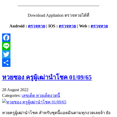
———————————————————–
Download Appliation ตรวจหวยได้ที่
Android :
ตรวจหวย
| IOS :
ตรวจหวย
| Web :
ตรวจหวย
Facebook
Line
Twitter
Share
หวยซอง ครูผู้เฒ่านำโชค 01/09/65
28 August 2022
Categories:
เลขเด็ด หวยเด็ดงวดนี้
หวยครูผู้เฒ่านำโชค สำหรับชุดนี้แอดมินตามทุกงวดเลยจ้า ยัง