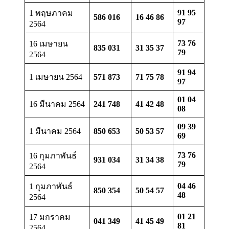
91 95
1 พฤษภาคม
586 016
16 46 86
97
2564
73 76
16 เมษายน
835 031
31 35 37
79
2564
91 94
1 เมษายน 2564
571 873
71 75 78
97
01 04
16 มีนาคม 2564
241 748
41 42 48
08
09 39
1 มีนาคม 2564
850 653
50 53 57
69
73 76
16 กุมภาพันธ์
931 034
31 34 38
79
2564
04 46
1 กุมภาพันธ์
850 354
50 54 57
48
2564
01 21
17 มกราคม
041 349
41 45 49
81
2564