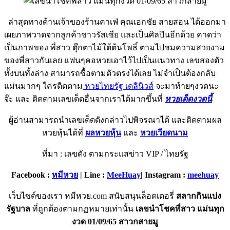
ล่าสุดทางด้านเจ้าของร้านคาเฟ่ คุณเอกชัย สายสอน ได้ออกมา
เผยภาพวาดจากลูกค้าชาวรัสเซีย และเป็นศิลปินอีกด้วย คาดว่า
เป็นภาพของ พี่สาว ตุ๊กตาไม้ใต้ต้นโพธิ์ ตามไปชมความสวยงาม
ของพี่สาวกันเลย แฟนๆคอหวยเอาไว้ไปเป็นแนวทาง เลขสองตัว
ทั้งบนทั้งล่าง สามารถซื้อตามตัวตรงได้เลย ไม่จำเป็นต้องกลับ
แม่นมากๆ ใครติดตาม
หวยไทยรัฐ เดลินิวส์
จะมาท้ายๆงวดนะ
จ๊ะ และ ติดตามเลขเด็ดอื่นจากเราได้มากขึ้นที่
หวยเด็ดงวดนี้
ผู้อ่านสามารถนำเลขเด็ดดังกล่าวไปพิจรณาได้ และติดตามผล
หวยหุ้นได้ที่
ผลหวยหุ้น
และ
หวยเวียดนาม
ที่มา : เลขดัง ตามกระแสข่าว VIP / ไทยรัฐ
Facebook :
หมีหวย
| Line :
MeeHuay
| Instagram :
meehuay
เว็บไซต์ของเรา หมีหวย.com สนับสนุนล็อตเตอรี่
สลากกินแบ่ง
รัฐบาล
ที่ถูกต้องตามกฏหมายเท่านั้น
เลขนำโชคพี่สาว แม่นทุก
งวด 01/09/65 สาวกสายมู