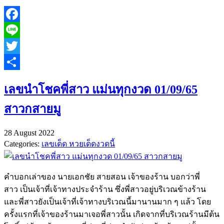
Facebook
Line
Twitter
Share
เลขนำโชคพี่สาว แม่นทุกงวด 01/09/65
สาวกสายมู
28 August 2022
Categories:
เลขเด็ด หวยเด็ดงวดนี้
คำบอกเล่าของ นายเอกชัย สายสอน เจ้าของร้าน บอกว่าพี่
สาว เป็นเจ้าที่เจ้าทางประจำร้าน ซึ่งพี่สาวอยู่บริเวณข้างร้าน
และพี่สาวยังเป็นเจ้าที่เจ้าทางบริเวณนี้มานานมาก ๆ แล้ว โดย
ครั้งแรกที่เจ้าของร้านมาเจอพี่สาวนั้น เกิดจากที่บริเวณร้านมีต้น