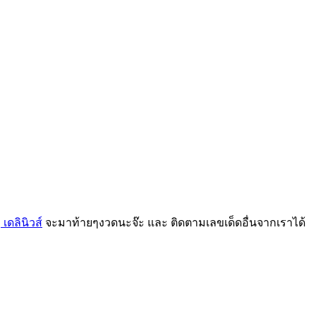
เดลินิวส์
จะมาท้ายๆงวดนะจ๊ะ และ ติดตามเลขเด็ดอื่นจากเราได้