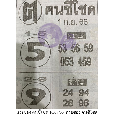
หวยซอง ฅนชี้โชค 16/07/66, หวยซอง ฅนชี้โชค