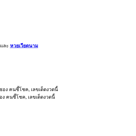
และ
หวยเวียดนาม
ง ฅนชี้โชค, เลขเด็ดงวดนี้