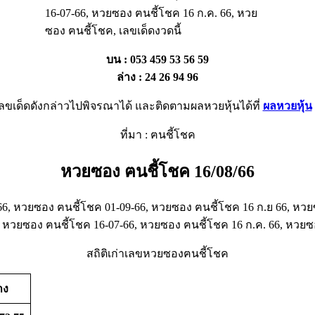
16-07-66, หวยซอง ฅนชี้โชค 16 ก.ค. 66, หวย
ซอง ฅนชี้โชค, เลขเด็ดงวดนี้
บน : 053 459 53 56 59
ล่าง : 24 26 94 96
ลขเด็ดดังกล่าวไปพิจรณาได้ และติดตามผลหวยหุ้นได้ที่
ผลหวยหุ้น
ที่มา : ฅนชี้โชค
หวยซอง ฅนชี้โชค 16/08/66
 หวยซอง ฅนชี้โชค 16-07-66, หวยซอง ฅนชี้โชค 16 ก.ค. 66, หวยซอ
สถิติเก่าเลขหวยซองฅนชี้โชค
าง