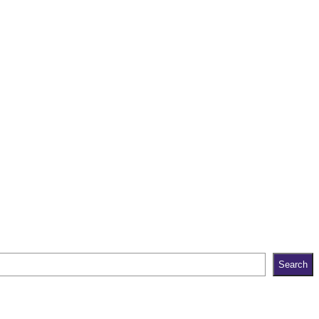
Search