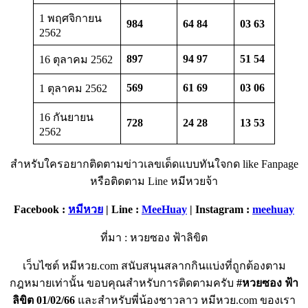
1 พฤศจิกายน
984
64 84
03 63
2562
897
94 97
51 54
16 ตุลาคม 2562
569
61 69
03 06
1 ตุลาคม 2562
16 กันยายน
728
24 28
13 53
2562
สำหรับใครอยากติดตามข่าวเลขเด็ดแบบทันใจกด like Fanpage
หรือติดตาม Line หมีหวยจ้า
Facebook :
หมีหวย
| Line :
MeeHuay
| Instagram :
meehuay
ที่มา : หวยซอง ฟ้าลิขิต
เว็บไซต์ หมีหวย.com สนับสนุนสลากกินแบ่งที่ถูกต้องตาม
กฎหมายเท่านั้น ขอบคุณสำหรับการติดตามครับ
#หวยซอง ฟ้า
ลิขิต 01/02/66
และสำหรับพี่น้องชาวลาว หมีหวย.com ของเรา