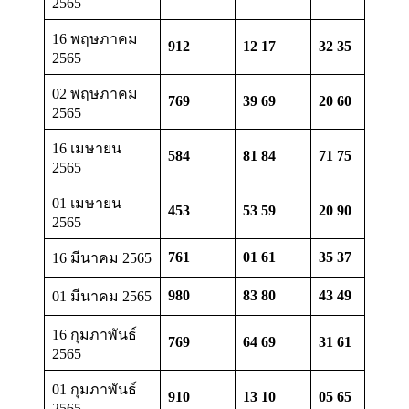
2565
16 พฤษภาคม
912
12 17
32 35
2565
02 พฤษภาคม
769
39 69
20 60
2565
16 เมษายน
584
81 84
71 75
2565
01 เมษายน
453
53 59
20 90
2565
761
01 61
35 37
16 มีนาคม 2565
980
83 80
43 49
01 มีนาคม 2565
16 กุมภาพันธ์
769
64 69
31 61
2565
01 กุมภาพันธ์
910
13 10
05 65
2565