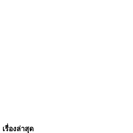
เรื่องล่าสุด