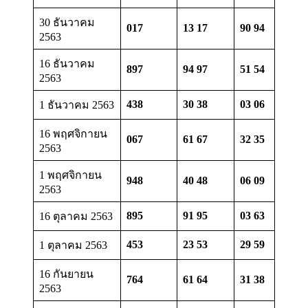
30 ธันวาคม
017
13 17
90 94
2563
16 ธันวาคม
897
94 97
51 54
2563
438
30 38
03 06
1 ธันวาคม 2563
16 พฤศจิกายน
067
61 67
32 35
2563
1 พฤศจิกายน
948
40 48
06 09
2563
895
91 95
03 63
16 ตุลาคม 2563
453
23 53
29 59
1 ตุลาคม 2563
16 กันยายน
764
61 64
31 38
2563