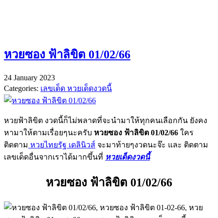
หวยซอง ฟ้าลิขิต 01/02/66
24 January 2023
Categories:
เลขเด็ด หวยเด็ดงวดนี้
หวยฟ้าลิขิต งวดนี้ก็ไม่พลาดที่จะนำมาให้ทุกคนเลือกกัน ยังคง
หามาให้ตามเรื่อยๆนะครับ
หวยซอง ฟ้าลิขิต 01/02/66
ใคร
ติดตาม
หวยไทยรัฐ เดลินิวส์
จะมาท้ายๆงวดนะจ๊ะ และ ติดตาม
เลขเด็ดอื่นจากเราได้มากขึ้นที่
หวยเด็ดงวดนี้
หวยซอง ฟ้าลิขิต 01/02/66