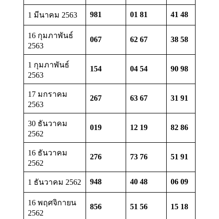
981
01 81
41 48
1 มีนาคม 2563
16 กุมภาพันธ์
067
62 67
38 58
2563
1 กุมภาพันธ์
154
04 54
90 98
2563
17 มกราคม
267
63 67
31 91
2563
30 ธันวาคม
019
12 19
82 86
2562
16 ธันวาคม
276
73 76
51 91
2562
948
40 48
06 09
1 ธันวาคม 2562
16 พฤศจิกายน
856
51 56
15 18
2562