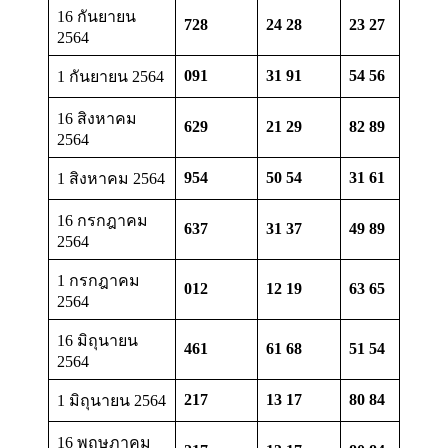
16 กันยายน
728
24 28
23 27
2564
091
31 91
54 56
1 กันยายน 2564
16 สิงหาคม
629
21 29
82 89
2564
954
50 54
31 61
1 สิงหาคม 2564
16 กรกฎาคม
637
31 37
49 89
2564
1 กรกฎาคม
012
12 19
63 65
2564
16 มิถุนายน
461
61 68
51 54
2564
217
13 17
80 84
1 มิถุนายน 2564
16 พฤษภาคม