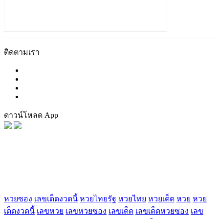
ติดตามเรา
ดาวน์โหลด App
FaceBook
Tag น่าสนใจ
หวยซอง
เลขเด็ดงวดนี้
หวยไทยรัฐ
หวยไทย
หวยเด็ด
หวย
หวย
เด็ดงวดนี้
เลขหวย
เลขหวยซอง
เลขเด็ด
เลขเด็ดหวยซอง
เลข