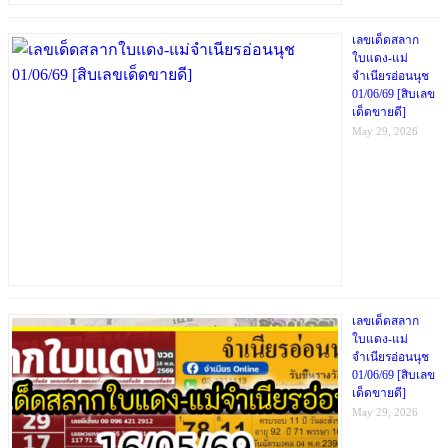
เลขเด็ดสลาก
ใบแดง-แม่
จำเนียรอ่อนนุช
01/06/69 [สิบเลข
เด็ดขายดี]
May 29, 2026
เลขเด็ดสลาก
ใบแดง-แม่
จำเนียรอ่อนนุช
01/06/69 [สิบเลข
เด็ดขายดี]
May 29, 2026