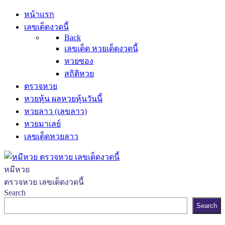
หน้าแรก
เลขเด็ดงวดนี้
Back
เลขเด็ด หวยเด็ดงวดนี้
หวยซอง
สถิติหวย
ตรวจหวย
หวยหุ้น ผลหวยหุ้นวันนี้
หวยลาว (เลขลาว)
หวยมาเลย์
เลขเด็ดหวยลาว
หมีหวย
ตรวจหวย เลขเด็ดงวดนี้
Search
Search