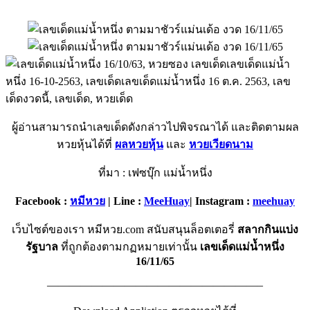
ผู้อ่านสามารถนำเลขเด็ดดังกล่าวไปพิจรณาได้ และติดตามผล
หวยหุ้นได้ที่
ผลหวยหุ้น
และ
หวยเวียดนาม
ที่มา : เฟซบุ๊ก แม่น้ำหนึ่ง
Facebook :
หมีหวย
| Line :
MeeHuay
| Instagram :
meehuay
เว็บไซต์ของเรา หมีหวย.com สนับสนุนล็อตเตอรี่
สลากกินแบ่ง
รัฐบาล
ที่ถูกต้องตามกฏหมายเท่านั้น
เลขเด็ดแม่น้ำหนึ่ง
16/11/65
———————————————————–