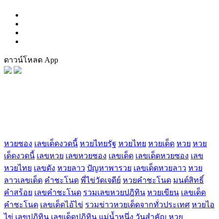
ดาวน์โหลด App
FaceBook
Tag น่าสนใจ
หวยซอง
เลขเด็ดงวดนี้
หวยไทยรัฐ
หวยไทย
หวยเด็ด
หวย
หวย
เด็ดงวดนี้
เลขหวย
เลขหวยซอง
เลขเด็ด
เลขเด็ดหวยซอง
เลข
หวยไทย
เลขดัง
หวยลาว
ปัญหาพารวย
เลขเด็ดหวยลาว
หวย
ลาวเลขเด็ด
คำชะโนด
พี่ไข่วัดเจดีย์
หวยคำชะโนด
มนต์สิทธิ์
คำสร้อย
เลขคำชะโนด
รวมเลขหวยปฎิทิน
หวยเขียน
เลขเด็ด
คำชะโนด
เลขเด็ดไอ้ไข่
รวมข่าวหวยเด็ดจากทั่วประเทศ
หวยไอ
ไข่
เลขปฎิทิน
เลขเด็ดปฎิทิน
แม่น้ำหนึ่ง
วันสำคัญ
หวย