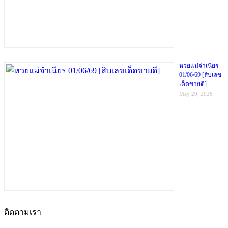
หวยแม่จำเนียร
01/06/69 [สิบเลข
เด็ดขายดี]
May 29, 2026
ติดตามเรา