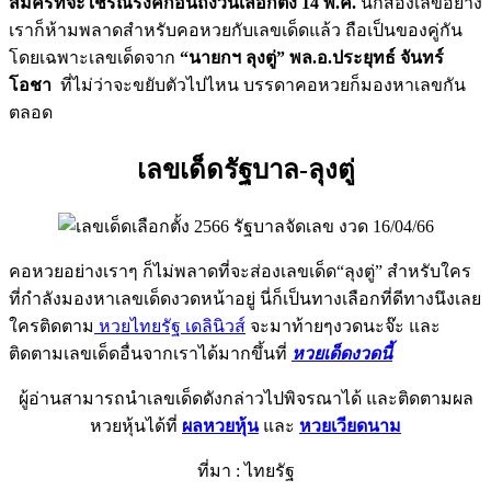
สมัครที่จะใช้รณรงค์ก่อนถึงวันเลือกตั้ง 14 พ.ค.
นักส่องเลขอย่าง
เราก็ห้ามพลาดสำหรับคอหวยกับเลขเด็ดแล้ว ถือเป็นของคู่กัน
โดยเฉพาะเลขเด็ดจาก
“นายกฯ ลุงตู่” พล.อ.ประยุทธ์ จันทร์
โอชา
ที่ไม่ว่าจะขยับตัวไปไหน บรรดาคอหวยก็มองหาเลขกัน
ตลอด
เลขเด็ดรัฐบาล-ลุงตู่
คอหวยอย่างเราๆ ก็ไม่พลาดที่จะส่องเลขเด็ด“ลุงตู่” สำหรับใคร
ที่กำลังมองหาเลขเด็ดงวดหน้าอยู่ นี่ก็เป็นทางเลือกที่ดีทางนึงเลย
ใครติดตาม
หวยไทยรัฐ เดลินิวส์
จะมาท้ายๆงวดนะจ๊ะ และ
ติดตามเลขเด็ดอื่นจากเราได้มากขึ้นที่
หวยเด็ดงวดนี้
ผู้อ่านสามารถนำเลขเด็ดดังกล่าวไปพิจรณาได้ และติดตามผล
หวยหุ้นได้ที่
ผลหวยหุ้น
และ
หวยเวียดนาม
ที่มา : ไทยรัฐ