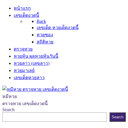
หน้าแรก
เลขเด็ดงวดนี้
Back
เลขเด็ด หวยเด็ดงวดนี้
หวยซอง
สถิติหวย
ตรวจหวย
หวยหุ้น ผลหวยหุ้นวันนี้
หวยลาว (เลขลาว)
หวยมาเลย์
เลขเด็ดหวยลาว
หมีหวย
ตรวจหวย เลขเด็ดงวดนี้
Search
Search