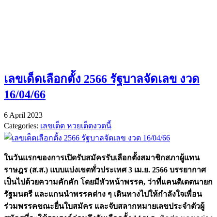
เลขเด็ดเลือกตั้ง 2566 รัฐบาลจัดเลข งวด
16/04/66
6 April 2023
Categories:
เลขเด็ด หวยเด็ดงวดนี้
ในวันแรกของการเปิดรับสมัครรับเลือกตั้งสมาชิกสภาผู้แทน
ราษฎร (ส.ส.) แบบแบ่งเขตทั่วประเทศ 3 เม.ย. 2566 บรรยากาศ
เป็นไปด้วยความคักคัก โดยมีหัวหน้าพรรค, ว่าที่แคนดิเดตนายก
รัฐมนตรี และแกนนำพรรคต่าง ๆ เดินทางไปให้กำลังใจเพื่อน
ร่วมพรรคขณะยื่นใบสมัคร และจับสลากหมายเลขประจำตัวผู้