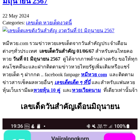
มิถุนายน 2567
22 May 2024
Categories:
เลขเด็ด หวยเด็ดงวดนี้
หมีหวย.com รวมข่าวหวยเลขเด็ดจากวันสำคัญประจำเดือน
ต่างๆทั่วประเทศ
เลขเด็ดวันสำคัญ 01/06/67
สำหรับคนไทยคอ
หวย
วันที่ 01 มิถุนายน 2567
ดูได้จากภาพด้านล่างครับ ขอให้ทุก
คนโชคดีนะและฝากติดตามข่าวหวยไทยรัฐเพิ่มเติมหรือแชร์
หวยเด็ด ๆ ฝากกด .. facebook fanpage
หมีหวย com
และติดตาม
ข่าวสารเช็คผลหวยอื่นๆ
เลขเด็ดเด็ด ๆ ที่นี่
และสำหรับแฟนหวย
หุ้นเว็บเรามีผล
หวยหุ้น 10 คู่
และ
หวยเวียดนาม
ที่เดียวเท่านั้นจ้า
เลขเด็ดวันสำคัญเดือนมิถุนายน