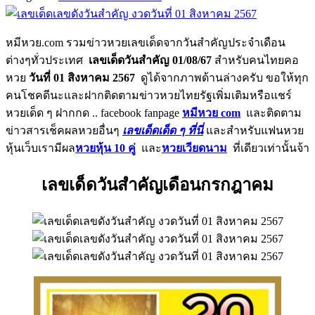
หมีหวย.com รวมข่าวหวยเลขเด็ดจากวันสำคัญประจำเดือน
ต่างๆทั่วประเทศ
เลขเด็ดวันสำคัญ 01/08/67
สำหรับคนไทยคอ
หวย
วันที่ 01 สิงหาคม 2567
ดูได้จากภาพด้านล่างครับ ขอให้ทุก
คนโชคดีนะและฝากติดตามข่าวหวยไทยรัฐเพิ่มเติมหรือแชร์
หวยเด็ด ๆ ฝากกด .. facebook fanpage
หมีหวย com
และติดตาม
ข่าวสารเช็คผลหวยอื่นๆ
เลขเด็ดเด็ด ๆ ที่นี่
และสำหรับแฟนหวย
หุ้นเว็บเรามีผล
หวยหุ้น 10 คู่
และ
หวยเวียดนาม
ที่เดียวเท่านั้นจ้า
เลขเด็ดวันสำคัญเดือนกรกฎาคม