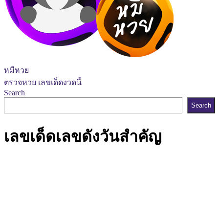
หมีหวย
ตรวจหวย เลขเด็ดงวดนี้
Search
Search
เลขเด็ดเลขดังวันสำคัญ