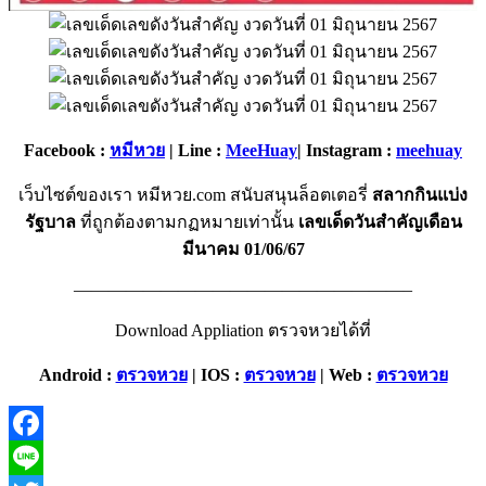
Facebook :
หมีหวย
| Line :
MeeHuay
| Instagram :
meehuay
เว็บไซต์ของเรา หมีหวย.com สนับสนุนล็อตเตอรี่
สลากกินแบ่ง
รัฐบาล
ที่ถูกต้องตามกฏหมายเท่านั้น
เลขเด็ดวันสำคัญเดือน
มีนาคม 01/06/67
———————————————————–
Download Appliation ตรวจหวยได้ที่
Android :
ตรวจหวย
| IOS :
ตรวจหวย
| Web :
ตรวจหวย
Facebook