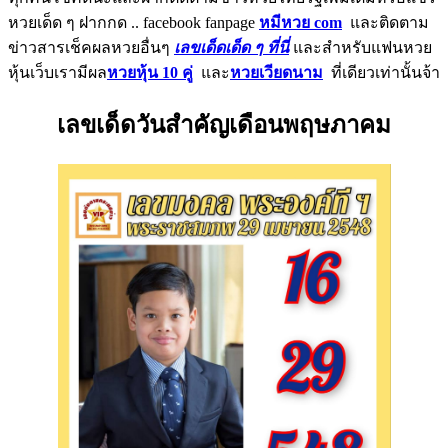
หวยเด็ด ๆ ฝากกด .. facebook fanpage
หมีหวย com
และติดตาม
ข่าวสารเช็คผลหวยอื่นๆ
เลขเด็ดเด็ด ๆ ที่นี่
และสำหรับแฟนหวย
หุ้นเว็บเรามีผล
หวยหุ้น 10 คู่
และ
หวยเวียดนาม
ที่เดียวเท่านั้นจ้า
เลขเด็ดวันสำคัญเดือนพฤษภาคม