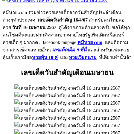
หมีหวย.com รวมข่าวหวยเลขเด็ดจากวันสำคัญประจำเดือน
ต่างๆทั่วประเทศ
เลขเด็ดวันสำคัญ 16/4/67
สำหรับคนไทยคอ
หวย
วันที่ 16 เมษายน 2567
ดูได้จากภาพด้านล่างครับ ขอให้ทุก
คนโชคดีนะและฝากติดตามข่าวหวยไทยรัฐเพิ่มเติมหรือแชร์
หวยเด็ด ๆ ฝากกด .. facebook fanpage
หมีหวย com
และติดตาม
ข่าวสารเช็คผลหวยอื่นๆ
เลขเด็ดเด็ด ๆ ที่นี่
และสำหรับแฟนหวย
หุ้นเว็บเรามีผล
หวยหุ้น 10 คู่
และ
หวยเวียดนาม
ที่เดียวเท่านั้นจ้า
เลขเด็ดวันสำคัญเดือนเมษายน