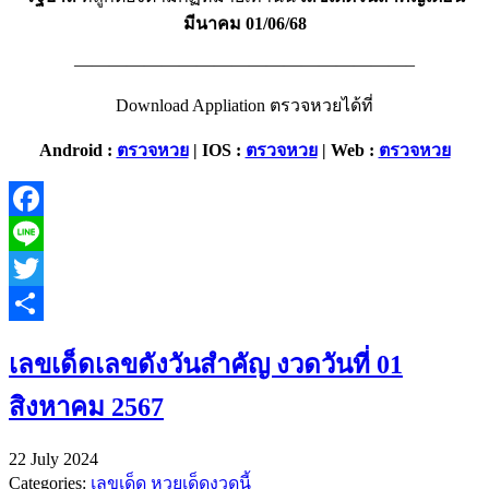
มีนาคม 01/06/68
———————————————————–
Download Appliation ตรวจหวยได้ที่
Android :
ตรวจหวย
| IOS :
ตรวจหวย
| Web :
ตรวจหวย
Facebook
Line
Twitter
Share
เลขเด็ดเลขดังวันสำคัญ งวดวันที่ 01
สิงหาคม 2567
22 July 2024
Categories:
เลขเด็ด หวยเด็ดงวดนี้