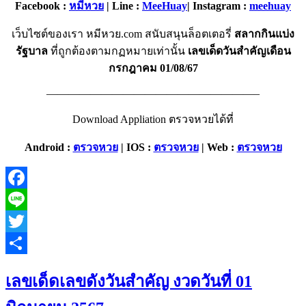
Facebook :
หมีหวย
| Line :
MeeHuay
| Instagram :
meehuay
เว็บไซต์ของเรา หมีหวย.com สนับสนุนล็อตเตอรี่
สลากกินแบ่ง
รัฐบาล
ที่ถูกต้องตามกฏหมายเท่านั้น
เลขเด็ดวันสำคัญเดือน
กรกฎาคม 01/08/67
———————————————————–
Download Appliation ตรวจหวยได้ที่
Android :
ตรวจหวย
| IOS :
ตรวจหวย
| Web :
ตรวจหวย
Facebook
Line
Twitter
Share
เลขเด็ดเลขดังวันสำคัญ งวดวันที่ 01