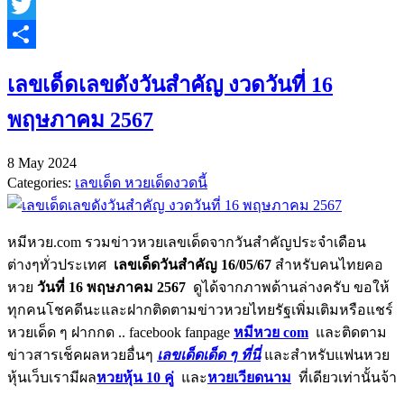
Line
Twitter
Share
เลขเด็ดเลขดังวันสำคัญ งวดวันที่ 16
พฤษภาคม 2567
8 May 2024
Categories:
เลขเด็ด หวยเด็ดงวดนี้
หมีหวย.com รวมข่าวหวยเลขเด็ดจากวันสำคัญประจำเดือน
ต่างๆทั่วประเทศ
เลขเด็ดวันสำคัญ 16/05/67
สำหรับคนไทยคอ
หวย
วันที่ 16 พฤษภาคม 2567
ดูได้จากภาพด้านล่างครับ ขอให้
ทุกคนโชคดีนะและฝากติดตามข่าวหวยไทยรัฐเพิ่มเติมหรือแชร์
หวยเด็ด ๆ ฝากกด .. facebook fanpage
หมีหวย com
และติดตาม
ข่าวสารเช็คผลหวยอื่นๆ
เลขเด็ดเด็ด ๆ ที่นี่
และสำหรับแฟนหวย
หุ้นเว็บเรามีผล
หวยหุ้น 10 คู่
และ
หวยเวียดนาม
ที่เดียวเท่านั้นจ้า