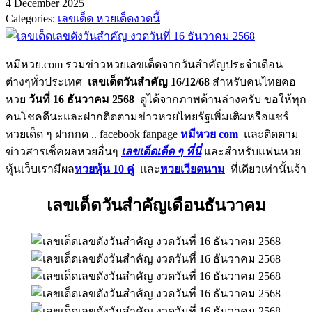
4 December 2025
Categories:
เลขเด็ด หวยเด็ดงวดนี้
หมีหวย.com รวมข่าวหวยเลขเด็ดจากวันสำคัญประจำเดือน
ต่างๆทั่วประเทศ
เลขเด็ดวันสำคัญ 16/12/68
สำหรับคนไทยคอ
หวย
วันที่ 16 ธันวาคม 2568
ดูได้จากภาพด้านล่างครับ ขอให้ทุก
คนโชคดีนะและฝากติดตามข่าวหวยไทยรัฐเพิ่มเติมหรือแชร์
หวยเด็ด ๆ ฝากกด .. facebook fanpage
หมีหวย com
และติดตาม
ข่าวสารเช็คผลหวยอื่นๆ
เลขเด็ดเด็ด ๆ ที่นี่
และสำหรับแฟนหวย
หุ้นเว็บเรามีผล
หวยหุ้น 10 คู่
และ
หวยเวียดนาม
ที่เดียวเท่านั้นจ้า
เลขเด็ดวันสำคัญเดือนธันวาคม