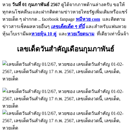
หวย
วันที่ 01 กุมภาพันธ์ 2567
ดูได้จากภาพด้านล่างครับ ขอให้
ทุกคนโชคดีนะและฝากติดตามข่าวหวยไทยรัฐเพิ่มเติมหรือแชร์
หวยเด็ด ๆ ฝากกด .. facebook fanpage
หมีหวย com
และติดตาม
ข่าวสารเช็คผลหวยอื่นๆ
เลขเด็ดเด็ด ๆ ที่นี่
และสำหรับแฟนหวย
หุ้นเว็บเรามีผล
หวยหุ้น 10 คู่
และ
หวยเวียดนาม
ที่เดียวเท่านั้นจ้า
เลขเด็ดวันสำคัญเดือนกุมภาพันธ์