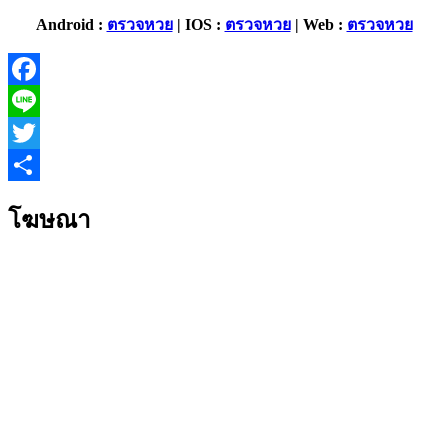
Android :
ตรวจหวย
| IOS :
ตรวจหวย
| Web :
ตรวจหวย
Facebook
Line
Twitter
Share
โฆษณา