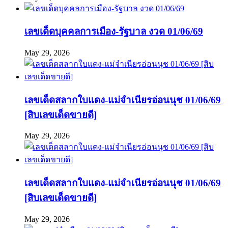
เลขเด็ดบุคคลการเมือง-รัฐบาล งวด 01/06/69
May 29, 2026
เลขเด็ดสลากใบแดง-แม่จำเนียรอ่อนนุช 01/06/69
[สิบเลขเด็ดขายดี]
May 29, 2026
เลขเด็ดสลากใบแดง-แม่จำเนียรอ่อนนุช 01/06/69
[สิบเลขเด็ดขายดี]
May 29, 2026