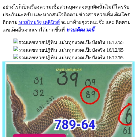
อย่างไรก็เป็นเรื่องความเชื่อส่วนบุคคลจะถูกผิดนั้นไม่มีใครรับ
ประกันนะครับ และหากสนใจติดตามข่าวสารหวยเพิ่มเติมใคร
ติดตาม
หวยไทยรัฐ เดลินิวส์
จะมาท้ายๆงวดนะจ๊ะ และ ติดตาม
เลขเด็ดอื่นจากเราได้มากขึ้นที่
หวยเด็ดงวดนี้