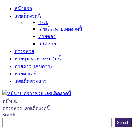
หน้าแรก
เลขเด็ดงวดนี้
Back
เลขเด็ด หวยเด็ดงวดนี้
หวยซอง
สถิติหวย
ตรวจหวย
หวยหุ้น ผลหวยหุ้นวันนี้
หวยลาว (เลขลาว)
หวยมาเลย์
เลขเด็ดหวยลาว
หมีหวย
ตรวจหวย เลขเด็ดงวดนี้
Search
Search