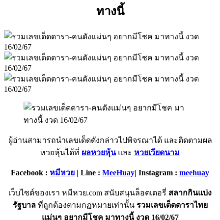
ทางนี้
ผู้อ่านสามารถนำเลขเด็ดดังกล่าวไปพิจรณาได้ และติดตามผล
หวยหุ้นได้ที่
ผลหวยหุ้น
และ
หวยเวียดนาม
Facebook :
หมีหวย
| Line :
MeeHuay
| Instagram :
meehuay
เว็บไซต์ของเรา หมีหวย.com สนับสนุนล็อตเตอรี่
สลากกินแบ่ง
รัฐบาล
ที่ถูกต้องตามกฏหมายเท่านั้น
รวมเลขเด็ดดาราไทย
แม่นๆ อยากมีโชค มาทางนี้ งวด 16/02/67