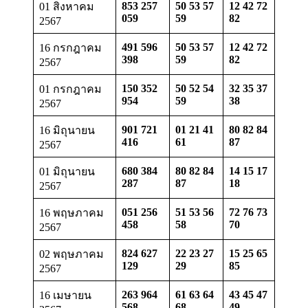
853 257
50 53 57
12 42 72
01 สิงหาคม
059
59
82
2567
491 596
50 53 57
12 42 72
16 กรกฎาคม
398
59
82
2567
150 352
50 52 54
32 35 37
01 กรกฎาคม
954
59
38
2567
901 721
01 21 41
80 82 84
16 มิถุนายน
416
61
87
2567
680 384
80 82 84
14 15 17
01 มิถุนายน
287
87
18
2567
051 256
51 53 56
72 76 73
16 พฤษภาคม
458
58
70
2567
824 627
22 23 27
15 25 65
02 พฤษภาคม
129
29
85
2567
263 964
61 63 64
43 45 47
16 เมษายน
568
68
49