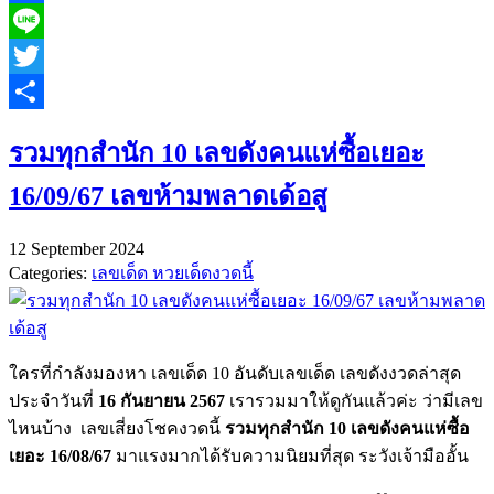
Facebook
Line
Twitter
Share
รวมทุกสำนัก 10 เลขดังคนแห่ซื้อเยอะ
16/09/67 เลขห้ามพลาดเด้อสู
12 September 2024
Categories:
เลขเด็ด หวยเด็ดงวดนี้
ใครที่กำลังมองหา เลขเด็ด 10 อันดับเลขเด็ด เลขดังงวดล่าสุด
ประจำวันที่
16 กันยายน 2567
เรารวมมาให้ดูกันแล้วค่ะ ว่ามีเลข
ไหนบ้าง เลขเสี่ยงโชคงวดนี้
รวมทุกสำนัก 10 เลขดังคนแห่ซื้อ
เยอะ 16/08/67
มาแรงมากได้รับความนิยมที่สุด ระวังเจ้ามืออั้น