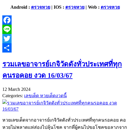
รวมเลขวัดดังทั่วประเทศ