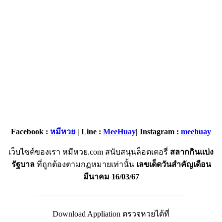
Facebook
Line
Twitter
Share
รวมเลขอาจารย์เกจิวัดดังทั่วประเทศที่ทุก
คนรอคอย งวด 16/03/67
12 March 2024
Categories:
เลขเด็ด หวยเด็ดงวดนี้
หวยเลขเด็ดจากอาจารย์เกจิวัดดังทั่วประเทศที่ทุกคนรอคอย คอ
หวยไม่พลาดแห่ส่องไปลุ้นโชค จากที่ผู้คนไปขอโชคขอลาภจาก
สิ่งศักดิ์สิทธิ์ เลขเสี่ยงโชคงวดนี้
รวมเลขอาจารย์เกจิวัดดัง
16/03/67
มาแรงมากได้รับความนิยมที่สุด ระวังเจ้ามืออั้น