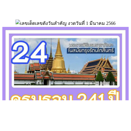
Facebook :
หมีหวย
| Line :
MeeHuay
| Instagram :
meehuay
เว็บไซต์ของเรา หมีหวย.com สนับสนุนล็อตเตอรี่
สลากกินแบ่ง
รัฐบาล
ที่ถูกต้องตามกฏหมายเท่านั้น
เลขเด็ดวันสำคัญเดือน
มีนาคม 16/03/67
———————————————————–
Download Appliation ตรวจหวยได้ที่
Android :
ตรวจหวย
| IOS :
ตรวจหวย
| Web :
ตรวจหวย