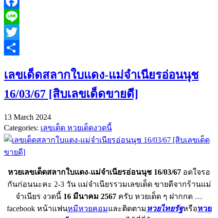
สิบเลขขายดี 16 มีนาคม 2567
เลขเด็ดสลากใบแดง-แม่จำเนียรอ่อนนุช
สำหรับใครอยากติดตามข่าวเลขเด็ด หวยซองแบบทันใจกด like
Fanpage หรือติดตาม Line หมีหวย.com
Facebook :
หมีหวย
| Line :
MeeHuay
| Instagram :
meehuay
ที่มา :
แม่จำเนียร ล็อตเตอรี่
เลขเด็ดแม่จำเนียร อัพเดดก่อนหวยออก 2-3 วันทุกงวด เว็บไซต์
ของเราสนับสนุนล็อตเตอรี่
สลากกินแบ่งรัฐบาล
ที่ถูกต้องตามกฏ