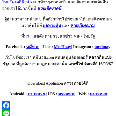
Twitter
Share
เลขเด็ดเลขดังวันสำคัญ งวดวันที่ 16
มีนาคม 2567
12 March 2024
Categories:
เลขเด็ด หวยเด็ดงวดนี้