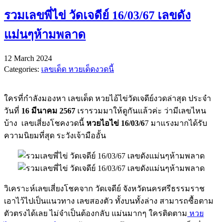
ผู้อ่านสามารถนำเลขเด็ดดังกล่าวไปพิจรณาได้ และติดตามผล
หวยหุ้นได้ที่
ผลหวยหุ้น
และ
หวยเวียดนาม
ที่มา : เลขดัง ตามกระแสข่าว VIP / ไทยรัฐ
Facebook :
หมีหวย
| Line :
MeeHuay
| Instagram :
meehuay
เว็บไซต์ของเรา หมีหวย.com สนับสนุนล็อตเตอรี่
สลากกินแบ่ง
รัฐบาล
ที่ถูกต้องตามกฏหมายเท่านั้น
เลขพี่ไข่ วัดเจดีย์ 16/03/67
———————————————————-
Download Appliation ตรวจหวยได้ที่
Android :
ตรวจหวย
|
IOS :
ตรวจหวย
|
Web :
ตรวจหวย
Facebook
Line