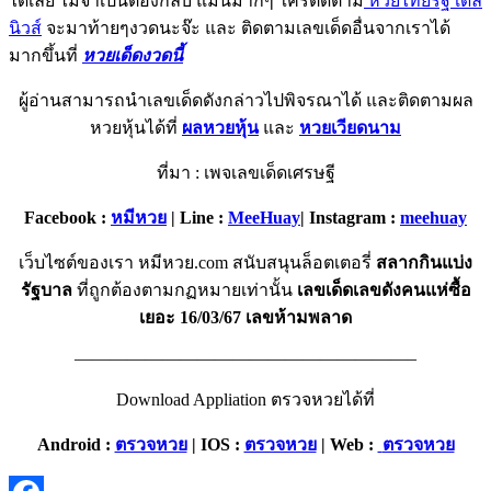
Line
Twitter
Share
เลขเด็ดสลากใบแดง-แม่จำเนียรอ่อนนุช
16/03/67 [สิบเลขเด็ดขายดี]
13 March 2024
Categories:
เลขเด็ด หวยเด็ดงวดนี้
หวยเลขเด็ดสลากใบแดง-แม่จำเนียรอ่อนนุช 16/03/67
อดใจรอ
กันก่อนนะคะ 2-3 วัน แม่จำเนียรรวมเลขเด็ด ขายดีจากร้านแม่
จำเนียร งวดนี้
16 มีนาคม 2567
ครับ หวยเด็ด ๆ ฝากกด …
facebook หน้าแฟน
หมีหวยคอม
และติดตาม
หวยไทยรัฐ
หรือ
หวย
หุ้น
และ
หวยฮานอย
ได้ที่นี่จ้า