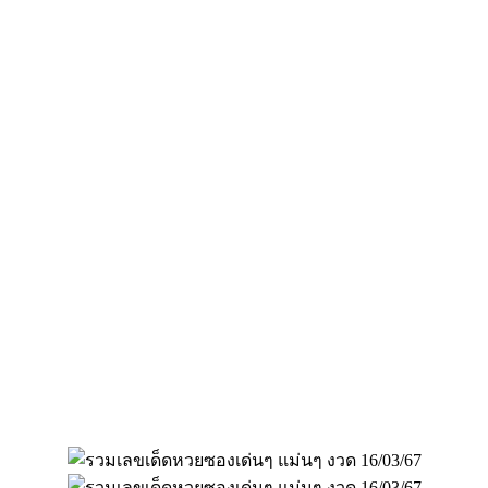
เว็บไซต์ของเรา หมีหวย.com สนับสนุนล็อตเตอรี่
สลากกินแบ่ง
รัฐบาล
ที่ถูกต้องตามกฏหมายเท่านั้น
เลขเด็ดหวยซอง 16/03/67
———————————————————–
Download Appliation ตรวจหวยได้ที่
Android :
ตรวจหวย
| IOS :
ตรวจหวย
|
Web :
ตรวจหวย
Facebook
Line
Twitter
Share
รวมเลขเด็ด TIKTOK ยอดวิวเยอะ
16/03/67 งวดนี้มาส่องต่อ