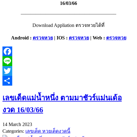
16/03/66
———————————————————–
Download Appliation ตรวจหวยได้ที่
Android :
ตรวจหวย
| IOS :
ตรวจหวย
| Web :
ตรวจหวย
Facebook
Line
Twitter
Share
เลขเด็ดแม่น้ำหนึ่ง ตามมาชัวร์แม่นเด้อ
งวด 16/03/66
14 March 2023
Categories:
เลขเด็ด หวยเด็ดงวดนี้