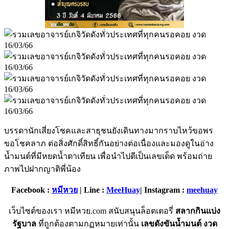
บรรดานักเสี่ยงโชคและสาธุชนยังเดินทางมากราบไหว้ขอพร
ขอโชคลาภ ต่อสิ่งศักดิ์สิทธิ์กันอย่างต่อเนื่องและมองดูในอ่าง
น้ำมนต์ที่มีหยดน้ำตาเทียน เพื่อนำไปตีเป็นเลขเด็ด พร้อมถ่าย
ภาพไปฝากญาติพี่น้อง
Facebook :
หมีหวย
| Line :
MeeHuay
| Instagram :
meehuay
เว็บไซต์ของเรา หมีหวย.com สนับสนุนล็อตเตอรี่
สลากกินแบ่ง
รัฐบาล
ที่ถูกต้องตามกฏหมายเท่านั้น
เลขดังขันน้ำมนต์ งวด