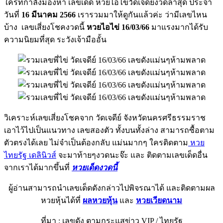
ใครที่กำลังมองหา เลขเด็ด หวยไอ้ไข่วัดเจดีย์งวดล่าสุด ประจำ
วันที่
16 มีนาคม 2566
เรารวมมาให้ดูกันแล้วค่ะ ว่ามีเลขไหน
บ้าง เลขเสี่ยงโชคงวดนี้
หวยไอไข่ 16/03/66
มาแรงมากได้รับ
ความนิยมที่สุด ระวังเจ้ามืออั้น
วิเคราะห์เลขเสี่ยงโชคจาก วัดเจดีย์ จังหวัดนครศรีธรรมราช
เอาไว้ไปเป็นแนวทาง เลขสองตัว ทั้งบนทั้งล่าง สามารถซื้อตาม
ตัวตรงได้เลย ไม่จำเป็นต้องกลับ แม่นมากๆ ใครติดตาม
หวย
ไทยรัฐ เดลินิวส์
จะมาท้ายๆงวดนะจ๊ะ และ ติดตามเลขเด็ดอื่น
จากเราได้มากขึ้นที่
หวยเด็ดงวดนี้
ผู้อ่านสามารถนำเลขเด็ดดังกล่าวไปพิจรณาได้ และติดตามผล
หวยหุ้นได้ที่
ผลหวยหุ้น
และ
หวยเวียดนาม
ที่มา : เลขดัง ตามกระแสข่าว VIP / ไทยรัฐ