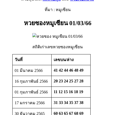
ที่มา : หมูเซียน
หวยซองหมูเซียน 01/03/66
สถิติเก่าเลขหวยซองหมูเซียน
วันที่
เลขบน/ล่าง
41 42 44 46 48 49
01 มีนาคม 2566
20 23 24 25 27 28
16 กุมภาพันธ์ 2566
11 12 15 16 18 19
01 กุมภาพันธ์ 2566
31 33 34 35 37 38
17 มกราคม 2566
60 63 65 67 68 69
30 ธันวาคม 2565