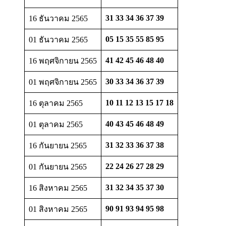
31 33 34 36 37 39
16 ธันวาคม 2565
05 15 35 55 85 95
01 ธันวาคม 2565
41 42 45 46 48 40
16 พฤศจิกายน 2565
30 33 34 36 37 39
01 พฤศจิกายน 2565
10
11 12 13 15 17 18
16 ตุลาคม 2565
40 43 45 46 48 49
01 ตุลาคม 2565
31 32 33 36 37 38
16 กันยายน 2565
22 24 26 27 28 29
01 กันยายน 2565
31 32 34 35 37 30
16 สิงหาคม 2565
90 91 93 94 95 98
01 สิงหาคม 2565