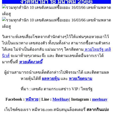
วิเคราะห์เลขเสี่ยงโชคจากสำนักต่างๆไว้ให้แฟนๆคอหวยเอาไว้
ไปเป็นแนวทาง เลขสองตัว ทั้งบนทั้งล่าง สามารถซื้อตามตัวตรง
ได้เลย ไม่จำเป็นต้องกลับ แม่นมากๆ ใครติดตาม
หวยไทยรัฐ เดลิ
นิวส์
จะมาท้ายๆงวดนะจ๊ะ และ ติดตามเลขเด็ดอื่นจากเราได้
มากขึ้นที่
หวยเด็ดงวดนี้
ผู้อ่านสามารถนำเลขเด็ดดังกล่าวไปพิจรณาได้ และติดตามผล
หวยหุ้นได้ที่
ผลหวยหุ้น
และ
หวยเวียดนาม
ที่มา : เลขดัง ตามกระแสข่าว VIP / ไทยรัฐ
Facebook :
หมีหวย
| Line :
MeeHuay
| Instagram :
meehuay
เว็บไซต์ของเรา หมีหวย.com สนับสนุนล็อตเตอรี่
สลากกินแบ่ง