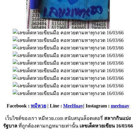
Facebook :
หมีหวย
| Line :
MeeHuay
| Instagram :
meehuay
เว็บไซต์ของเรา หมีหวย.com สนับสนุนล็อตเตอรี่
สลากกินแบ่ง
รัฐบาล
ที่ถูกต้องตามกฏหมายเท่านั้น
เลขเด็ดหวยเขียน 16/03/66