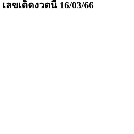
เลขเด็ดงวดนี้ 16/03/66