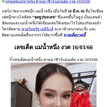
แชร์ภาพจากเฟซบุ๊ก แม่น้ำหนึ่ง เมื่อวันที่
16 มี.ค. 66
สื่อโซเชียล
เฟสบุ๊กทางไลฟ์สด
“จุดธูปขอเลข”
ซึ่งเลขขึ้นในธูป เป็นเเลขดำ
ชัดเจนและแม่น้ำหนึ่งได้เขียนเลขให้เลขอะไรไปส่องกันเลยจ้า
ใครติดตาม
หวยไทยรัฐ เดลินิวส์
จะมาท้ายๆงวดนะจ๊ะ และ
ติดตามเลขเด็ดอื่นจากเราได้มากขึ้นที่
หวยเด็ดงวดนี้
เลขเด็ด แม่น้ำหนึ่ง งวด 16/03/66