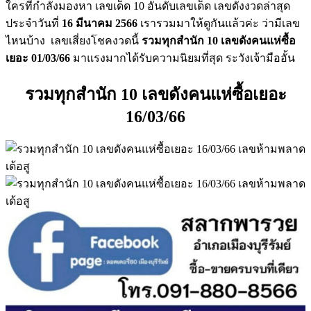
ใครที่กำลังมองหา เลขเด็ด 10 อันดับเลขเด็ด เลขดังงวดล่าสุด
ประจำวันที่
16 มีนาคม 2566
เรารวมมาให้ดูกันแล้วค่ะ ว่ามีเลข
ไหนบ้าง เลขเสี่ยงโชคงวดนี้
รวมทุกสำนัก 10 เลขดังคนแห่ซื้อ
เยอะ 01/03/66
มาแรงมากได้รับความนิยมที่สุด ระวังเจ้ามืออั้น
รวมทุกสำนัก 10 เลขดังคนแห่ซื้อเยอะ
16/03/66