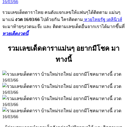
รวมเลขเด็ดดาราไทย คนดังแจกเลขให้แฟนๆได้ติดตาม แม่นๆ
มาแน่
งวด 16/03/66
ไปด้วยกัน ใครติดตาม
หวยไทยรัฐ เดลินิวส์
จะมาท้ายๆงวดนะจ๊ะ และ ติดตามเลขเด็ดอื่นจากเราได้มากขึ้นที่
หวยเด็ดงวดนี้
รวมเลขเด็ดดาราแม่นๆ อยากมีโชค มา
ทางนี้