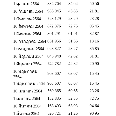
834 764
34 64
50 56
1 ตุลาคม 2564
985 045
45 85
21 81
16 กันยายน 2564
723 129
23 29
23 28
1 กันยายน 2564
872 376
72 76
05 45
16 สิงหาคม 2564
301 291
01 91
82 87
1 สิงหาคม 2564
051 956
51 56
13 16
16 กรกฎาคม 2564
923 827
23 27
35 85
1 กรกฎาคม 2564
043 948
42 82
31 81
16 มิถุนายน 2564
742 782
42 82
20 90
1 มิถุนายน 2564
16 พฤษภาคม
903 607
03 07
15 45
2564
903 607
03 07
15 45
1 พฤษภาคม 2564
560 865
60 65
23 26
16 เมษายน 2564
132 835
32 35
72 75
1 เมษายน 2564
163 493
63 93
04 64
16 มีนาคม 2564
526 721
21 26
90 95
1 มีนาคม 2564