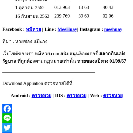
013 963
13 63
40 43
1 ตุลาคม 2562
239 769
39 69
02 06
16 กันยายน 2562
Facebook :
หมีหวย
| Line :
MeeHuay
| Instagram :
meehuay
ที่มา : หวยซอง แป๊ะกง
เว็บไซต์ของเรา หมีหวย.com สนับสนุนล็อตเตอรี่
สลากกินแบ่ง
รัฐบาล
ที่ถูกต้องตามกฏหมายเท่านั้น
หวยซองแป๊ะกง 01/09/67
———————————————————–
Download Appliation ตรวจหวยได้ที่
Android :
ตรวจหวย
| IOS :
ตรวจหวย
| Web :
ตรวจหวย
Facebook
Line