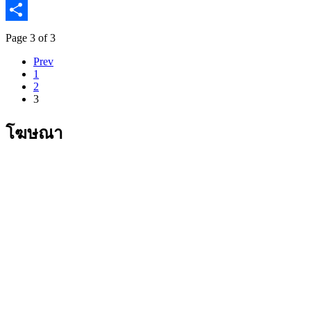
Twitter
Share
Page 3 of 3
Prev
1
2
3
โฆษณา