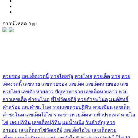
ดาวน์โหลด App
FaceBook
Tag น่าสนใจ
หวยซอง
เลขเด็ดงวดนี้
หวยไทยรัฐ
หวยไทย
หวยเด็ด
หวย
หวย
เด็ดงวดนี้
เลขหวย
เลขหวยซอง
เลขเด็ด
เลขเด็ดหวยซอง
เลข
หวยไทย
เลขดัง
หวยลาว
ปัญหาพารวย
เลขเด็ดหวยลาว
หวย
ลาวเลขเด็ด
คำชะโนด
พี่ไข่วัดเจดีย์
หวยคำชะโนด
มนต์สิทธิ์
คำสร้อย
เลขคำชะโนด
รวมเลขหวยปฎิทิน
หวยเขียน
เลขเด็ด
คำชะโนด
เลขเด็ดไอ้ไข่
รวมข่าวหวยเด็ดจากทั่วประเทศ
หวยไอ
ไข่
เลขปฎิทิน
เลขเด็ดปฎิทิน
แม่น้ำหนึ่ง
วันสำคัญ
หวย
ฮานอย
เลขเด็ดตาไข่วัดเจดีย์
เลขเด็ดไอไข่
เลขเด็ดหวย
เขียน
เลขเด็ดรัฐบาล-ลุงตู่
เลขดังในtiktokล่าสุด
tiktok
ไอ้ไข่
10