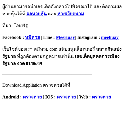
ผู้อ่านสามารถนำเลขเด็ดดังกล่าวไปพิจรณาได้ และติดตามผล
หวยหุ้นได้ที่
ผลหวยหุ้น
และ
หวยเวียดนาม
ที่มา : ไทยรัฐ
Facebook :
หมีหวย
| Line :
MeeHuay
| Instagram :
meehuay
เว็บไซต์ของเรา หมีหวย.com สนับสนุนล็อตเตอรี่
สลากกินแบ่ง
รัฐบาล
ที่ถูกต้องตามกฏหมายเท่านั้น
เลขเด็ดบุคคลการเมือง-
รัฐบาล งวด 01/06/69
———————————————————–
Download Appliation ตรวจหวยได้ที่
Android :
ตรวจหวย
|
IOS :
ตรวจหวย
| Web :
ตรวจหวย