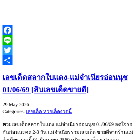
Facebook
Line
Twitter
Share
เลขเด็ดสลากใบแดง-แม่จำเนียรอ่อนนุช
01/06/69 [สิบเลขเด็ดขายดี]
29 May 2026
Categories:
เลขเด็ด หวยเด็ดงวดนี้
ห
วยเลขเด็ดสลากใบแดง-แม่จำเนียรอ่อนนุช 01/06/69 อดใจรอ
กันก่อนนะคะ 2-3 วัน แม่จำเนียรรวมเลขเด็ด ขายดีจากร้านแม่
จำเนียร งวดนี้ 01 มิถุนายน 2569 ครับ หวยเด็ด ๆ ฝากกด …