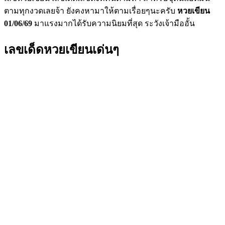
ตามทุกงวดเลยจ้า ยังคงหามาให้ตามเรื่อยๆนะครับ
หวยเขียน
01/06/69
มาแรงมากได้รับความนิยมที่สุด ระวังเจ้ามืออั้น
เลขเด็ดหวยเขียนเด่นๆ