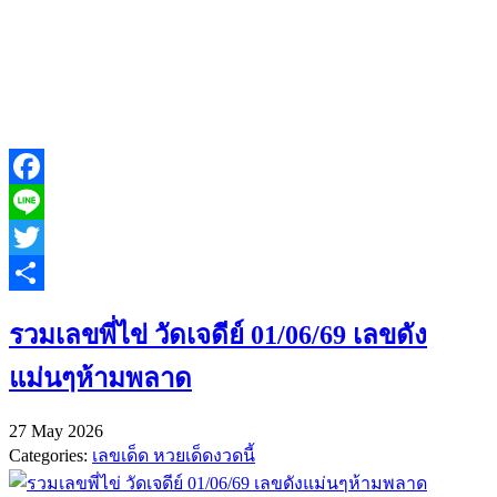
Facebook
Line
Twitter
Share
รวมเลขพี่ไข่ วัดเจดีย์ 01/06/69 เลขดัง
แม่นๆห้ามพลาด
27 May 2026
Categories:
เลขเด็ด หวยเด็ดงวดนี้