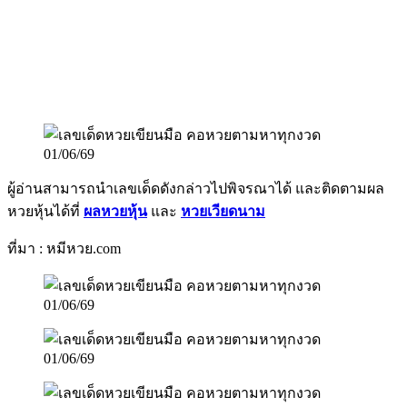
ผู้อ่านสามารถนำเลขเด็ดดังกล่าวไปพิจรณาได้ และติดตามผล
หวยหุ้นได้ที่
ผลหวยหุ้น
และ
หวยเวียดนาม
ที่มา : หมีหวย.com