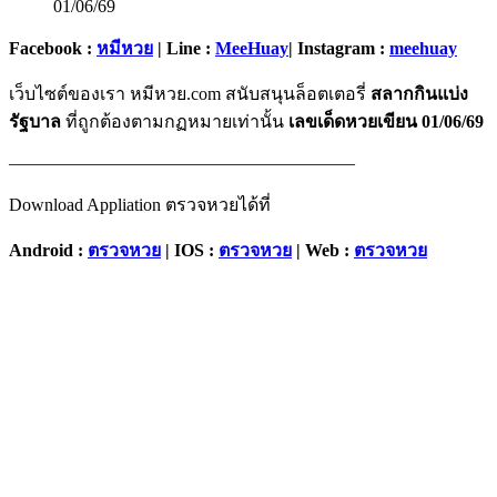
Facebook :
หมีหวย
| Line :
MeeHuay
| Instagram :
meehuay
เว็บไซต์ของเรา หมีหวย.com สนับสนุนล็อตเตอรี่
สลากกินแบ่ง
รัฐบาล
ที่ถูกต้องตามกฏหมายเท่านั้น
เลขเด็ดหวยเขียน 01/06/69
———————————————————–
Download Appliation ตรวจหวยได้ที่
Android :
ตรวจหวย
|
IOS :
ตรวจหวย
|
Web :
ตรวจหวย