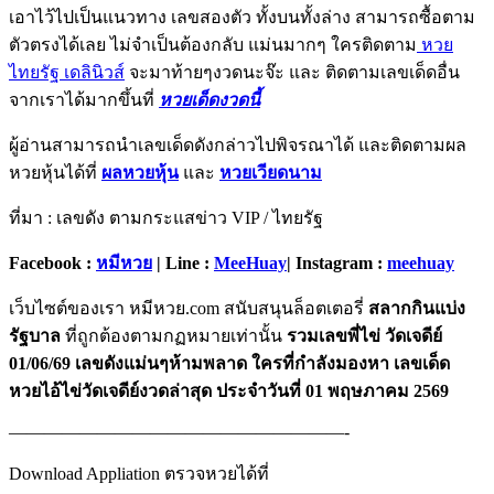
เอาไว้ไปเป็นแนวทาง เลขสองตัว ทั้งบนทั้งล่าง สามารถซื้อตาม
ตัวตรงได้เลย ไม่จำเป็นต้องกลับ แม่นมากๆ ใครติดตาม
หวย
ไทยรัฐ เดลินิวส์
จะมาท้ายๆงวดนะจ๊ะ และ ติดตามเลขเด็ดอื่น
จากเราได้มากขึ้นที่
หวยเด็ดงวดนี้
ผู้อ่านสามารถนำเลขเด็ดดังกล่าวไปพิจรณาได้ และติดตามผล
หวยหุ้นได้ที่
ผลหวยหุ้น
และ
หวยเวียดนาม
ที่มา : เลขดัง ตามกระแสข่าว VIP / ไทยรัฐ
Facebook :
หมีหวย
| Line :
MeeHuay
| Instagram :
meehuay
เว็บไซต์ของเรา หมีหวย.com สนับสนุนล็อตเตอรี่
สลากกินแบ่ง
รัฐบาล
ที่ถูกต้องตามกฏหมายเท่านั้น
รวมเลขพี่ไข่ วัดเจดีย์
01/06/69 เลขดังแม่นๆห้ามพลาด ใครที่กำลังมองหา เลขเด็ด
หวยไอ้ไข่วัดเจดีย์งวดล่าสุด ประจำวันที่ 01 พฤษภาคม 2569
———————————————————-
Download Appliation ตรวจหวยได้ที่