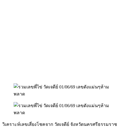
วิเคราะห์เลขเสี่ยงโชคจาก วัดเจดีย์ จังหวัดนครศรีธรรมราช