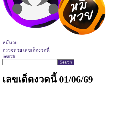
หมีหวย
ตรวจหวย เลขเด็ดงวดนี้
Search
Search
เลขเด็ดงวดนี้ 01/06/69