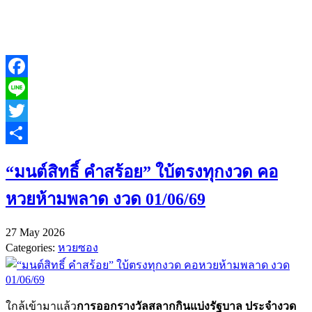
Facebook
Line
Twitter
Share
“มนต์สิทธิ์ คำสร้อย” ใบ้ตรงทุกงวด คอ
หวยห้ามพลาด งวด 01/06/69
27 May 2026
Categories:
หวยซอง
ใกล้เข้ามาแล้ว
การออกรางวัลสลากกินแบ่งรัฐบาล ประจำงวด