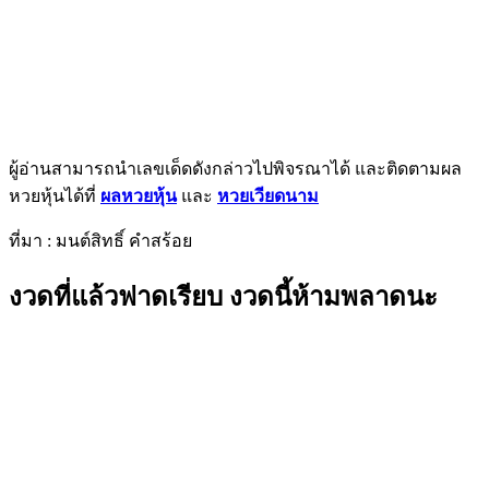
ผู้อ่านสามารถนำเลขเด็ดดังกล่าวไปพิจรณาได้ และติดตามผล
หวยหุ้นได้ที่
ผลหวยหุ้น
และ
หวยเวียดนาม
ที่มา : มนต์สิทธิ์ คำสร้อย
งวดที่แล้วฟาดเรียบ งวดนี้ห้ามพลาดนะ