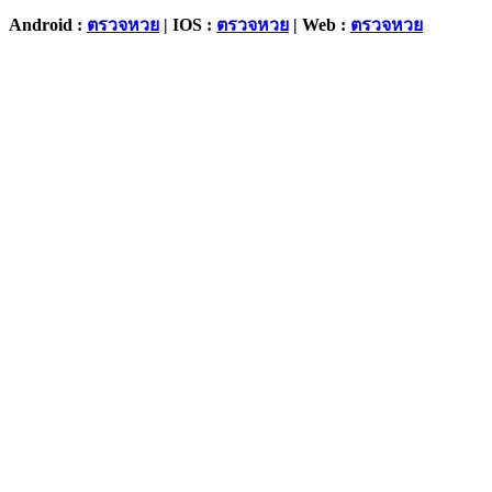
Android :
ตรวจหวย
|
IOS :
ตรวจหวย
|
Web :
ตรวจหวย