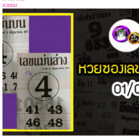
หวยซอง