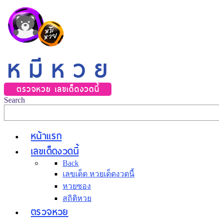
หมีหวย
ตรวจหวย เลขเด็ดงวดนี้
Search
หน้าแรก
เลขเด็ดงวดนี้
Back
เลขเด็ด หวยเด็ดงวดนี้
หวยซอง
สถิติหวย
ตรวจหวย