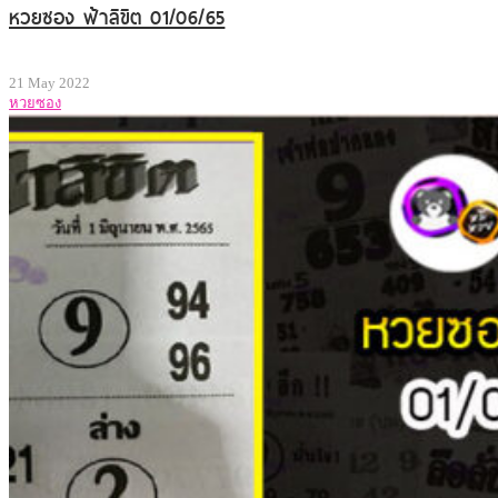
หวยซอง ฟ้าลิขิต 01/06/65
21 May 2022
หวยซอง