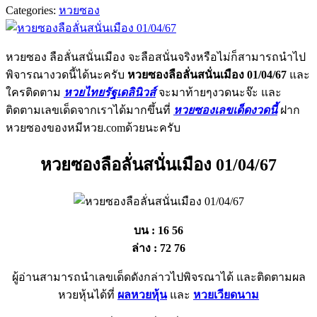
Categories:
หวยซอง
หวยซอง ลือลั่นสนั่นเมือง จะลือสนั่นจริงหรือไม่ก็สามารถนำไป
พิจารณางวดนี้ได้นะครับ
หวยซองลือลั่นสนั่นเมือง 01/04/67
และ
ใครติดตาม
หวยไทยรัฐเดลินิวส์
จะมาท้ายๆงวดนะจ๊ะ และ
ติดตามเลขเด็ดจากเราได้มากขึ้นที่
หวยซองเลขเด็ดงวดนี้
ฝาก
หวยซองของหมีหวย.comด้วยนะครับ
หวยซองลือลั่นสนั่นเมือง 01/04/67
บน : 16 56
ล่าง : 72 76
ผู้อ่านสามารถนำเลขเด็ดดังกล่าวไปพิจรณาได้ และติดตามผล
หวยหุ้นได้ที่
ผลหวยหุ้น
และ
หวยเวียดนาม