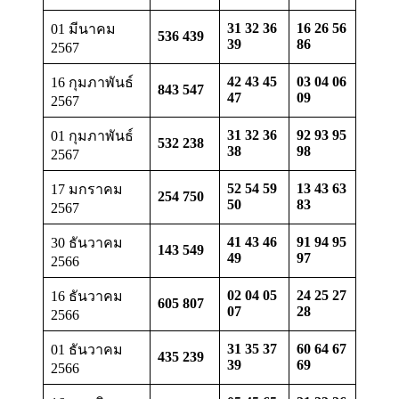
31 32 36
16 26 56
01 มีนาคม
536 439
39
86
2567
42 43 45
03 04 06
16 กุมภาพันธ์
843 547
47
09
2567
31 32 36
92 93 95
01 กุมภาพันธ์
532 238
38
98
2567
52 54 59
13 43 63
17 มกราคม
254 750
50
83
2567
41 43 46
91 94 95
30 ธันวาคม
143 549
49
97
2566
02 04 05
24 25 27
16 ธันวาคม
605 807
07
28
2566
31 35 37
60 64 67
01 ธันวาคม
435 239
39
69
2566