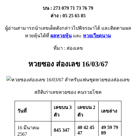
บน : 273 079 71 73 76 79
ล่าง : 05 25 65 85
ผู้อ่านสามารถนำเลขเด็ดดังกล่าวไปพิจรณาได้ และติดตามผล
หวยหุ้นได้ที่
ผลหวยหุ้น
และ
หวยเวียดนาม
ที่มา : ส่องเลข
หวยซอง ส่องเลข 16/03/67
สถิติเก่าเลขหวยซอง ฅนรวยโชค
เลขบน 3
เลขบน 2
วันที่
เลขล่าง
ตัว
ตัว
40 42 45
49 59 79
16 มีนาคม
845 347
47
89
2567