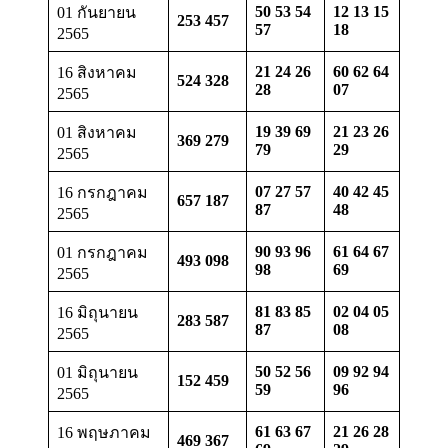
50 53 54
12 13 15
01 กันยายน
253 457
57
18
2565
21 24 26
60 62 64
16 สิงหาคม
524 328
28
07
2565
19 39 69
21 23 26
01 สิงหาคม
369 279
79
29
2565
07 27 57
40 42 45
16 กรกฎาคม
657 187
87
48
2565
90 93 96
61 64 67
01 กรกฎาคม
493 098
98
69
2565
81 83 85
02 04 05
16 มิถุนายน
283 587
87
08
2565
50 52 56
09 92 94
01 มิถุนายน
152 459
59
96
2565
61 63 67
21 26 28
16 พฤษภาคม
469 367