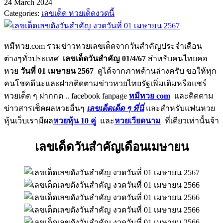
24 March 2024
Categories:
เลขเด็ด หวยเด็ดงวดนี้
หมีหวย.com รวมข่าวหวยเลขเด็ดจากวันสำคัญประจำเดือน
ต่างๆทั่วประเทศ
เลขเด็ดวันสำคัญ 01/4/67
สำหรับคนไทยคอ
หวย
วันที่ 01 เมษายน 2567
ดูได้จากภาพด้านล่างครับ ขอให้ทุก
คนโชคดีนะและฝากติดตามข่าวหวยไทยรัฐเพิ่มเติมหรือแชร์
หวยเด็ด ๆ ฝากกด .. facebook fanpage
หมีหวย com
และติดตาม
ข่าวสารเช็คผลหวยอื่นๆ
เลขเด็ดเด็ด ๆ ที่นี่
และสำหรับแฟนหวย
หุ้นเว็บเรามีผล
หวยหุ้น 10 คู่
และ
หวยเวียดนาม
ที่เดียวเท่านั้นจ้า
เลขเด็ดวันสำคัญเดือนเมษายน