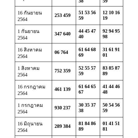
38
59
51 53 56
12 10 16
16 กันยายน
253 459
59
19
2564
44 45 47
92 94 95
1 กันยายน
347 640
40
98
2564
61 64 68
31 61 91
16 สิงหาคม
06 764
69
01
2564
52 55 57
83 85 87
1 สิงหาคม
752 359
59
89
2564
61 64 65
41 44 46
16 กรกฎาคม
461 139
67
48
2564
30 35 37
50 54 56
1 กรกฎาคม
930 237
38
59
2564
81 84 86
01 41 51
16 มิถุนายน
289 384
89
81
2564