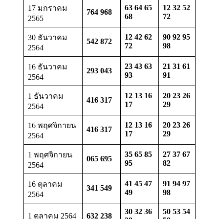
63 64 65
12 32 52
17 มกราคม
764 968
68
72
2565
12 42 62
90 92 95
30 ธันวาคม
542 872
72
98
2564
23 43 63
21 31 61
16 ธันวาคม
293 043
93
91
2564
12 13 16
20 23 26
1 ธันวาคม
416 317
17
29
2564
12 13 16
20 23 26
16 พฤศจิกายน
416 317
17
29
2564
35 65 85
27 37 67
1 พฤศจิกายน
065 695
95
82
2564
41 45 47
91 94 97
16 ตุลาคม
341 549
49
98
2564
30 32 36
50 53 54
1 ตุลาคม 2564
632 238