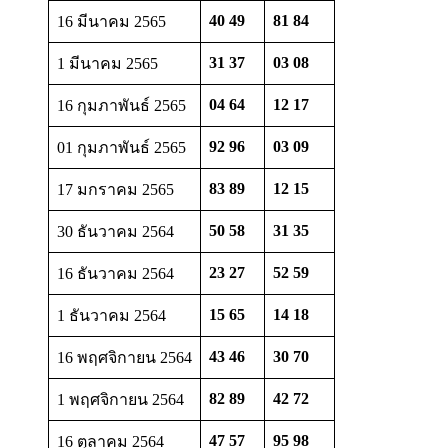
40 49
81 84
16 มีนาคม 2565
31 37
03 08
1 มีนาคม 2565
04 64
12 17
16 กุมภาพันธ์ 2565
92 96
03 09
01 กุมภาพันธ์ 2565
83 89
12 15
17 มกราคม 2565
50 58
31 35
30 ธันวาคม 2564
23 27
52 59
16 ธันวาคม 2564
15 65
14 18
1 ธันวาคม 2564
43 46
30 70
16 พฤศจิกายน 2564
82 89
42 72
1 พฤศจิกายน 2564
47 57
95 98
16 ตุลาคม 2564