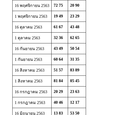
72 75
20 90
16 พฤศจิกายน 2563
19 49
23 29
1 พฤศจิกายน 2563
61 67
43 48
16 ตุลาคม 2563
32 36
62 65
1 ตุลาคม 2563
43 49
50 54
16 กันยายน 2563
60 64
31 35
1 กันยายน 2563
51 57
83 89
16 สิงหาคม 2563
81 84
05 45
1 สิงหาคม 2563
20 29
23 63
16 กรกฎาคม 2563
40 46
12 17
1 กรกฎาคม 2563
13 83
53 50
16 มิถุนายน 2563