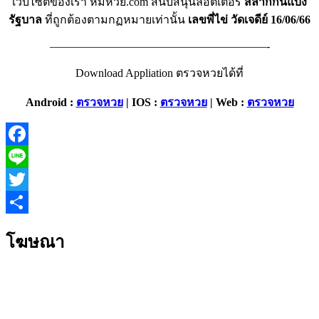
เว็บไซต์ของเรา หมีหวย.com สนับสนุนล็อตเตอรี่
สลากกินแบ่ง
รัฐบาล
ที่ถูกต้องตามกฏหมายเท่านั้น
เลขพี่ไข่ วัดเจดีย์ 16/06/66
———————————————————-
Download Appliation ตรวจหวยได้ที่
Android :
ตรวจหวย
| IOS :
ตรวจหวย
| Web :
ตรวจหวย
Facebook
Line
Twitter
Share
โฆษณา