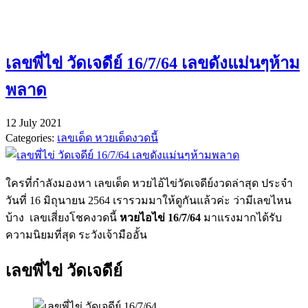
เลขพี่ไข่ วัดเจดีย์ 16/7/64 เลขดังแม่นๆห้าม
พลาด
12 July 2021
Categories:
เลขเด็ด หวยเด็ดงวดนี้
ใครที่กำลังมองหา เลขเด็ด หวยไอ้ไข่วัดเจดีย์งวดล่าสุด ประจำ
วันที่ 16 มิถุนายน 2564 เรารวมมาให้ดูกันแล้วค่ะ ว่ามีเลขไหน
บ้าง เลขเสี่ยงโชคงวดนี้
หวยไอไข่ 16/7/64
มาแรงมากได้รับ
ความนิยมที่สุด ระวังเจ้ามืออั้น
เลขพี่ไข่ วัดเจดีย์