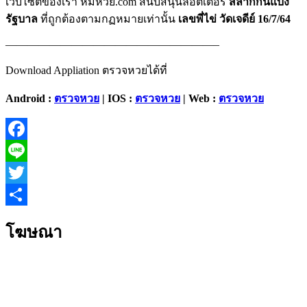
เว็บไซต์ของเรา หมีหวย.com สนับสนุนล็อตเตอรี่
สลากกินแบ่ง
รัฐบาล
ที่ถูกต้องตามกฏหมายเท่านั้น
เลขพี่ไข่ วัดเจดีย์ 16/7/64
———————————————————–
Download Appliation ตรวจหวยได้ที่
Android :
ตรวจหวย
| IOS :
ตรวจหวย
| Web :
ตรวจหวย
Facebook
Line
Twitter
Share
โฆษณา