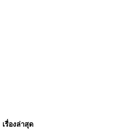
เรื่องล่าสุด