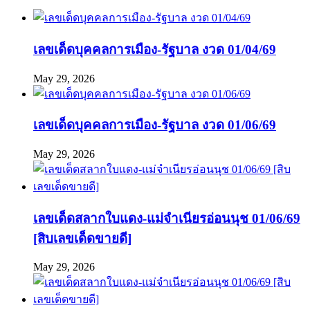
เลขเด็ดบุคคลการเมือง-รัฐบาล งวด 01/04/69
May 29, 2026
เลขเด็ดบุคคลการเมือง-รัฐบาล งวด 01/06/69
May 29, 2026
เลขเด็ดสลากใบแดง-แม่จำเนียรอ่อนนุช 01/06/69
[สิบเลขเด็ดขายดี]
May 29, 2026