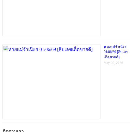
หวยแม่จำเนียร
01/06/69 [สิบเลข
เด็ดขายดี]
May 29, 2026
ติดตามเรา