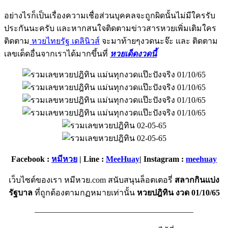
อย่างไรก็เป็นเรื่องความเชื่อส่วนบุคคลจะถูกผิดนั้นไม่มีใครรับ
ประกันนะครับ และหากสนใจติดตามข่าวสารหวยเพิ่มเติมใคร
ติดตาม
หวยไทยรัฐ เดลินิวส์
จะมาท้ายๆงวดนะจ๊ะ และ ติดตาม
เลขเด็ดอื่นจากเราได้มากขึ้นที่
หวยเด็ดงวดนี้
Facebook :
หมีหวย
| Line :
MeeHuay
| Instagram :
meehuay
เว็บไซต์ของเรา หมีหวย.com สนับสนุนล็อตเตอรี่
สลากกินแบ่ง
รัฐบาล
ที่ถูกต้องตามกฏหมายเท่านั้น
หวยปฎิทิน งวด 01/10/65
———————————————————–