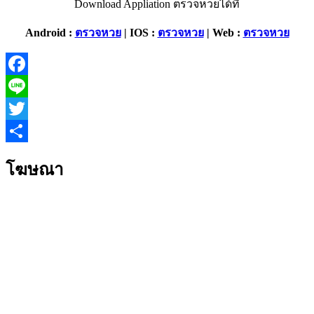
Download Appliation ตรวจหวยได้ที่
Android :
ตรวจหวย
| IOS :
ตรวจหวย
| Web :
ตรวจหวย
Facebook
Line
Twitter
Share
โฆษณา