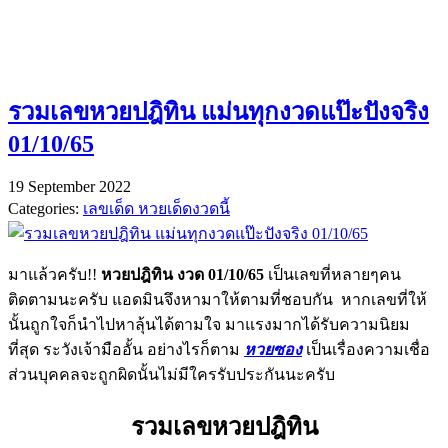
รวมเลขหวยปฎิทิน แม่นทุกงวดแป๊ะปังจริง
01/10/65
19 September 2022
Categories:
เลขเด็ด หวยเด็ดงวดนี้
มาแล้วครับ!!
หวยปฎิทิน งวด 01/10/65
เป็นเลขที่หลายๆคน
ติดตามนะครับ แอดมินจึงหามาให้ตามที่ชอบกัน หากเลขที่ให้
นั้นถูกใจก็นำไปหาลุ้นได้ตามใจ มาแรงมากได้รับความนิยม
ที่สุด ระวังเจ้ามืออั้น อย่างไรก็ตาม
หวยซอง
เป็นเรื่องความเชื่อ
ส่วนบุคคลจะถูกผิดนั้นไม่มีใครรับประกันนะครับ
รวมเลขหวยปฎิทิน