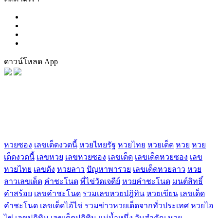
ดาวน์โหลด App
FaceBook
Tag น่าสนใจ
หวยซอง
เลขเด็ดงวดนี้
หวยไทยรัฐ
หวยไทย
หวยเด็ด
หวย
หวย
เด็ดงวดนี้
เลขหวย
เลขหวยซอง
เลขเด็ด
เลขเด็ดหวยซอง
เลข
หวยไทย
เลขดัง
หวยลาว
ปัญหาพารวย
เลขเด็ดหวยลาว
หวย
ลาวเลขเด็ด
คำชะโนด
พี่ไข่วัดเจดีย์
หวยคำชะโนด
มนต์สิทธิ์
คำสร้อย
เลขคำชะโนด
รวมเลขหวยปฎิทิน
หวยเขียน
เลขเด็ด
คำชะโนด
เลขเด็ดไอ้ไข่
รวมข่าวหวยเด็ดจากทั่วประเทศ
หวยไอ
ไข่
เลขปฎิทิน
เลขเด็ดปฎิทิน
แม่น้ำหนึ่ง
วันสำคัญ
หวย