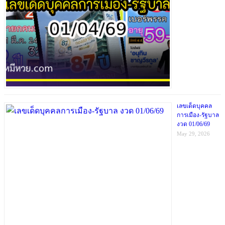
เลขเด็ดบุคคล
การเมือง-รัฐบาล
งวด 01/06/69
May 29, 2026