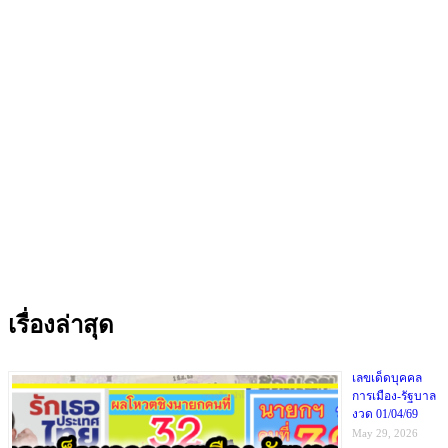
เรื่องล่าสุด
เลขเด็ดบุคคล
การเมือง-รัฐบาล
งวด 01/04/69
May 29, 2026