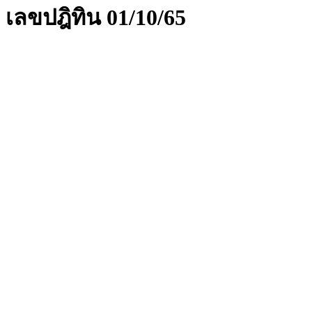
เลขปฎิทิน 01/10/65