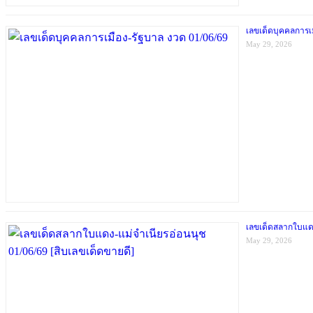
เลขเด็ดบุคคลการเม
May 29, 2026
เลขเด็ดสลากใบแดง-
May 29, 2026