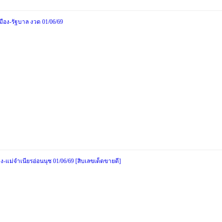
ือง-รัฐบาล งวด 01/06/69
แม่จำเนียรอ่อนนุช 01/06/69 [สิบเลขเด็ดขายดี]