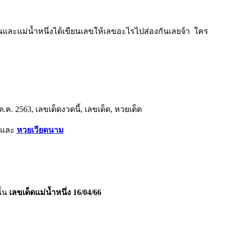
จนและแม่น้ำหนึ่งได้เขียนเลขให้เลขอะไรไปส่องกันเลยจ้า ใคร
และ
หวยเวียดนาม
ั้น
เลขเด็ดแม่น้ำหนึ่ง 16/04/66