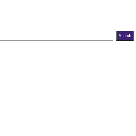
Search