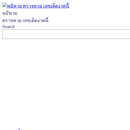
หมีหวย
ตรวจหวย เลขเด็ดงวดนี้
Search