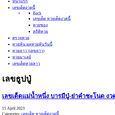
หน้าแรก
เลขเด็ดงวดนี้
Back
เลขเด็ด หวยเด็ดงวดนี้
หวยซอง
สถิติหวย
ตรวจหวย
หวยหุ้น ผลหวยหุ้นวันนี้
หวยลาว (เลขลาว)
หวยมาเลย์
เลขเด็ดหวยลาว
เลขธูปปู่
เลขเด็ดแม่น้ำหนึ่ง บารมีปู่-ย่าคำชะโนด งว
15 April 2023
Categories:
เลขเด็ด หวยเด็ดงวดนี้