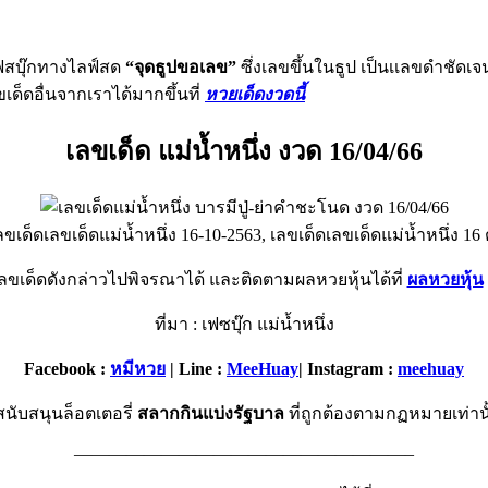
เฟสบุ๊กทางไลฟ์สด
“จุดธูปขอเลข”
ซึ่งเลขขึ้นในธูป เป็นเเลขดำชัดเ
็ดอื่นจากเราได้มากขึ้นที่
หวยเด็ดงวดนี้
เลขเด็ด แม่น้ำหนึ่ง งวด 16/04/66
ลขเด็ดดังกล่าวไปพิจรณาได้ และติดตามผลหวยหุ้นได้ที่
ผลหวยหุ้น
ที่มา : เฟซบุ๊ก แม่น้ำหนึ่ง
Facebook :
หมีหวย
| Line :
MeeHuay
| Instagram :
meehuay
สนับสนุนล็อตเตอรี่
สลากกินแบ่งรัฐบาล
ที่ถูกต้องตามกฏหมายเท่าน
———————————————————–