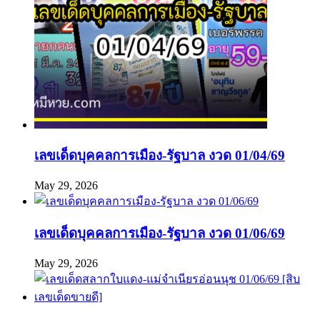
เลขเด็ดบุคคลการเมือง-รัฐบาล งวด 01/04/69
May 29, 2026
เลขเด็ดบุคคลการเมือง-รัฐบาล งวด 01/06/69
May 29, 2026