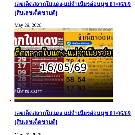
เลขเด็ดสลากใบแดง-แม่จำเนียรอ่อนนุช 01/06/69
[สิบเลขเด็ดขายดี]
May 29, 2026
เลขเด็ดสลากใบแดง-แม่จำเนียรอ่อนนุช 01/06/69
[สิบเลขเด็ดขายดี]
May 29, 2026