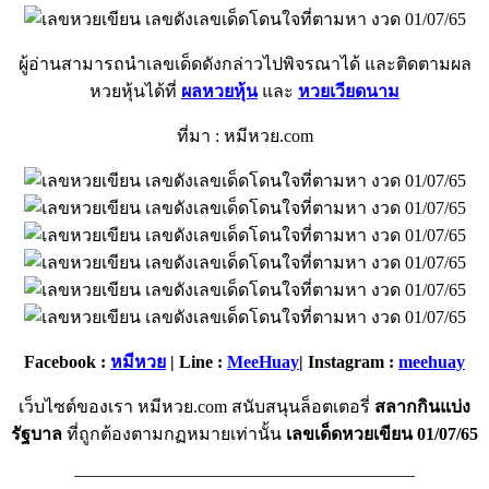
ผู้อ่านสามารถนำเลขเด็ดดังกล่าวไปพิจรณาได้ และติดตามผล
หวยหุ้นได้ที่
ผลหวยหุ้น
และ
หวยเวียดนาม
ที่มา : หมีหวย.com
Facebook :
หมีหวย
| Line :
MeeHuay
| Instagram :
meehuay
เว็บไซต์ของเรา หมีหวย.com สนับสนุนล็อตเตอรี่
สลากกินแบ่ง
รัฐบาล
ที่ถูกต้องตามกฏหมายเท่านั้น
เลขเด็ดหวยเขียน 01/07/65
———————————————————–