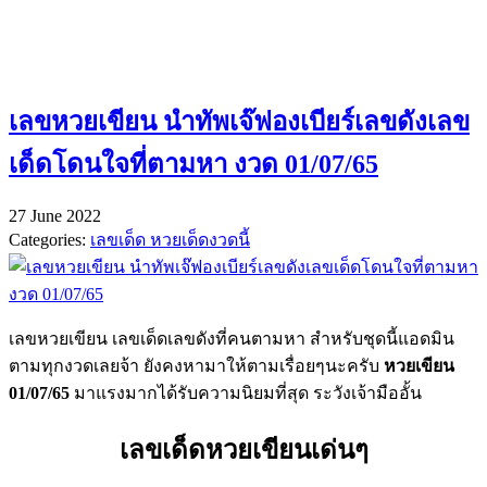
เลขหวยเขียน นำทัพเจ๊ฟองเบียร์เลขดังเลข
เด็ดโดนใจที่ตามหา งวด 01/07/65
27 June 2022
Categories:
เลขเด็ด หวยเด็ดงวดนี้
เลขหวยเขียน เลขเด็ดเลขดังที่คนตามหา สำหรับชุดนี้แอดมิน
ตามทุกงวดเลยจ้า ยังคงหามาให้ตามเรื่อยๆนะครับ
หวยเขียน
01/07/65
มาแรงมากได้รับความนิยมที่สุด ระวังเจ้ามืออั้น
เลขเด็ดหวยเขียนเด่นๆ