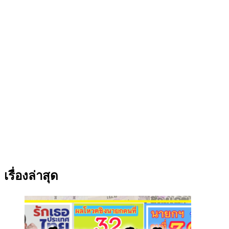
เรื่องล่าสุด