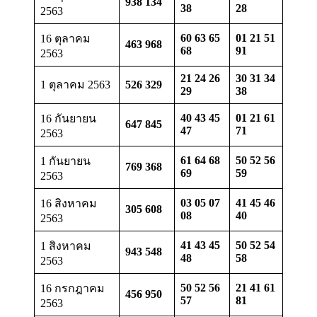
938 134
38
28
2563
60 63 65
01 21 51
16 ตุลาคม
463 968
68
91
2563
21 24 26
30 31 34
1 ตุลาคม 2563
526 329
29
38
40 43 45
01 21 61
16 กันยายน
647 845
47
71
2563
61 64 68
50 52 56
1 กันยายน
769 368
69
59
2563
03 05 07
41 45 46
16 สิงหาคม
305 608
08
40
2563
41 43 45
50 52 54
1 สิงหาคม
943 548
48
58
2563
50 52 56
21 41 61
16 กรกฎาคม
456 950
57
81
2563