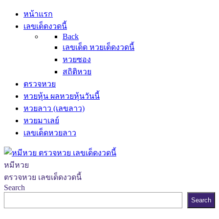
หน้าแรก
เลขเด็ดงวดนี้
Back
เลขเด็ด หวยเด็ดงวดนี้
หวยซอง
สถิติหวย
ตรวจหวย
หวยหุ้น ผลหวยหุ้นวันนี้
หวยลาว (เลขลาว)
หวยมาเลย์
เลขเด็ดหวยลาว
หมีหวย
ตรวจหวย เลขเด็ดงวดนี้
Search
Search