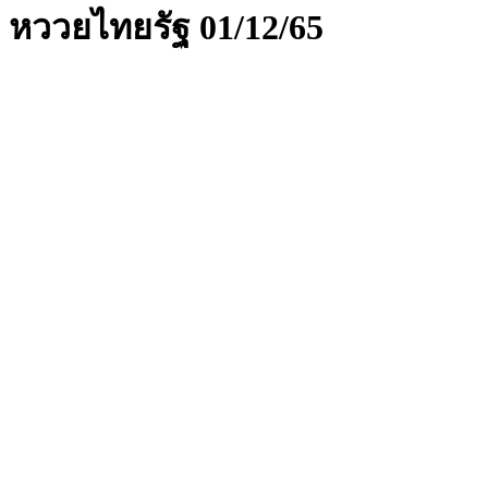
หววยไทยรัฐ 01/12/65