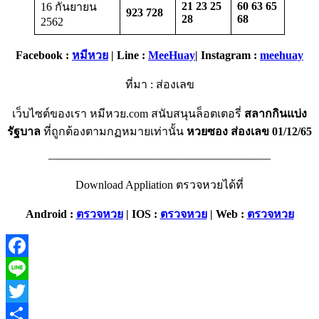
21 23 25
60 63 65
16 กันยายน
923 728
28
68
2562
Facebook :
หมีหวย
| Line :
MeeHuay
| Instagram :
meehuay
ที่มา : ส่องเลข
เว็บไซต์ของเรา หมีหวย.com สนับสนุนล็อตเตอรี่
สลากกินแบ่ง
รัฐบาล
ที่ถูกต้องตามกฏหมายเท่านั้น
หวยซอง ส่องเลข 01/12/65
———————————————————–
Download Appliation ตรวจหวยได้ที่
Android :
ตรวจหวย
| IOS :
ตรวจหวย
| Web :
ตรวจหวย
Facebook
Line
Twitter