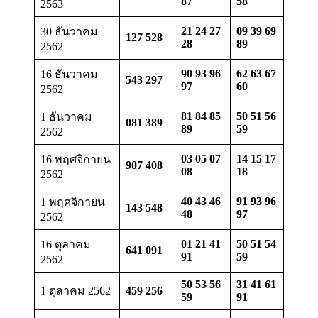
87
58
2563
21 24 27
09 39 69
30 ธันวาคม
127 528
28
89
2562
90 93 96
62 63 67
16 ธันวาคม
543 297
97
60
2562
81 84 85
50 51 56
1 ธันวาคม
081 389
89
59
2562
03 05 07
14 15 17
16 พฤศจิกายน
907 408
08
18
2562
40 43 46
91 93 96
1 พฤศจิกายน
143 548
48
97
2562
01 21 41
50 51 54
16 ตุลาคม
641 091
91
59
2562
50 53 56
31 41 61
1 ตุลาคม 2562
459 256
59
91