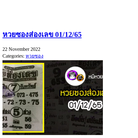
หวยซองส่องเลข 01/12/65
22 November 2022
Categories:
หวยซอง