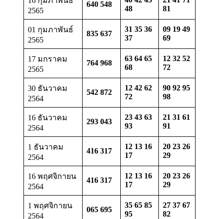
16 กุมภาพันธ์
640 548
48
81
2565
31 35 36
09 19 49
01 กุมภาพันธ์
835 637
37
69
2565
63 64 65
12 32 52
17 มกราคม
764 968
68
72
2565
12 42 62
90 92 95
30 ธันวาคม
542 872
72
98
2564
23 43 63
21 31 61
16 ธันวาคม
293 043
93
91
2564
12 13 16
20 23 26
1 ธันวาคม
416 317
17
29
2564
12 13 16
20 23 26
16 พฤศจิกายน
416 317
17
29
2564
35 65 85
27 37 67
1 พฤศจิกายน
065 695
95
82
2564