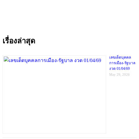
เรื่องล่าสุด
เลขเด็ดบุคคล
การเมือง-รัฐบาล
งวด 01/04/69
May 29, 2026