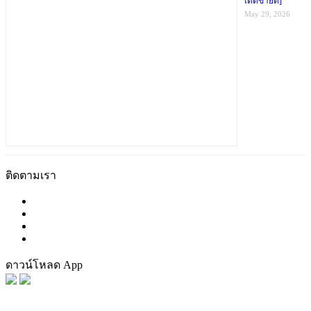
เด็ดขายดี]
May 29, 2026
ติดตามเรา
ดาวน์โหลด App
FaceBook