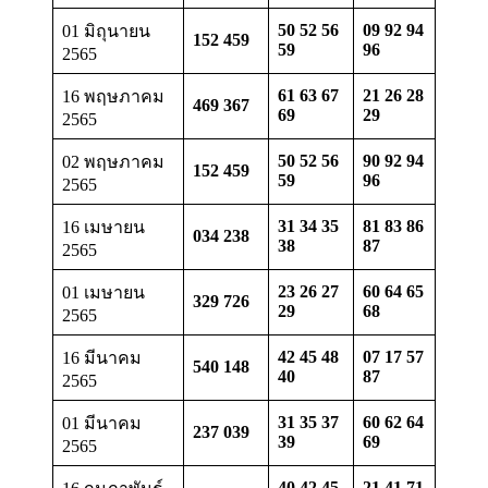
50 52 56
09 92 94
01 มิถุนายน
152 459
59
96
2565
61 63 67
21 26 28
16 พฤษภาคม
469 367
69
29
2565
50 52 56
90 92 94
02 พฤษภาคม
152 459
59
96
2565
31 34 35
81 83 86
16 เมษายน
034 238
38
87
2565
23 26 27
60 64 65
01 เมษายน
329 726
29
68
2565
42 45 48
07 17 57
16 มีนาคม
540 148
40
87
2565
31 35 37
60 62 64
01 มีนาคม
237 039
39
69
2565
40 42 45
21 41 71