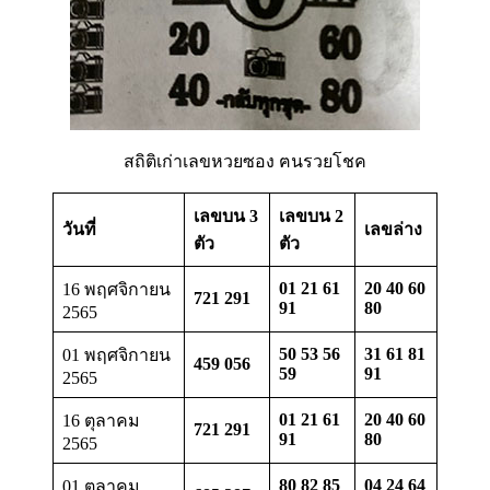
สถิติเก่าเลขหวยซอง ฅนรวยโชค
เลขบน 3
เลขบน 2
วันที่
เลขล่าง
ตัว
ตัว
01 21 61
20 40 60
16 พฤศจิกายน
721 291
91
80
2565
50 53 56
31 61 81
01 พฤศจิกายน
459 056
59
91
2565
01 21 61
20 40 60
16 ตุลาคม
721 291
91
80
2565
80 82 85
04 24 64
01 ตุลาคม