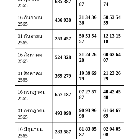
685 387
87
74
2565
31 34 36
50 53 54
16 กันยายน
436 938
38
59
2565
50 53 54
12 13 15
01 กันยายน
253 457
57
18
2565
21 24 26
60 62 64
16 สิงหาคม
524 328
28
07
2565
19 39 69
21 23 26
01 สิงหาคม
369 279
79
29
2565
07 27 57
40 42 45
16 กรกฎาคม
657 187
87
48
2565
90 93 96
61 64 67
01 กรกฎาคม
493 098
98
69
2565
81 83 85
02 04 05
16 มิถุนายน
283 587
87
08
2565