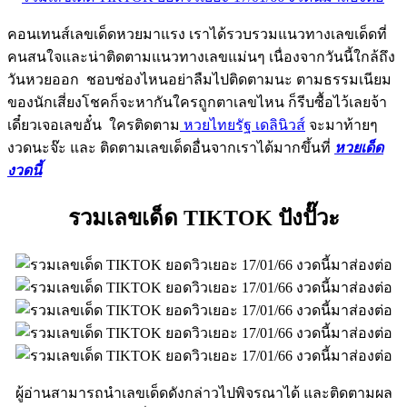
คอนเทนส์เลขเด็ดหวยมาแรง เราได้รวบรวมแนวทางเลขเด็ดที่
คนสนใจและน่าติดตามแนวทางเลขแม่นๆ เนื่องจากวันนี้ใกล้ถึง
วันหวยออก ชอบช่องไหนอย่าลืมไปติดตามนะ ตามธรรมเนียม
ของนักเสี่ยงโชคก็จะหากันใครถูกตาเลขไหน ก็รีบซื้อไว้เลยจ้า
เดี๋ยวเจอเลขอั๋น ใครติดตาม
หวยไทยรัฐ เดลินิวส์
จะมาท้ายๆ
งวดนะจ๊ะ และ ติดตามเลขเด็ดอื่นจากเราได้มากขึ้นที่
หวยเด็ด
งวดนี้
รวมเลขเด็ด TIKTOK ปังปั๊วะ
ผู้อ่านสามารถนำเลขเด็ดดังกล่าวไปพิจรณาได้ และติดตามผล