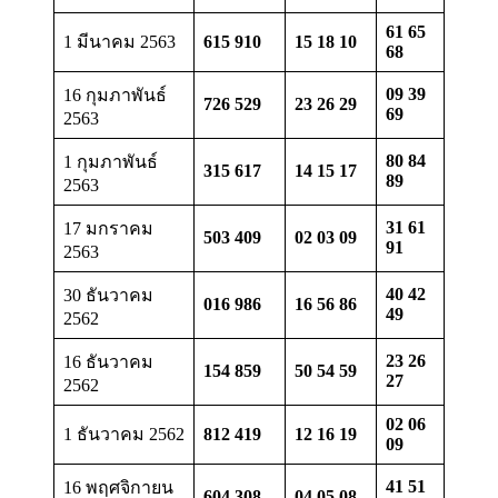
61 65
1 มีนาคม 2563
615 910
15 18 10
68
09 39
16 กุมภาพันธ์
726 529
23 26 29
69
2563
80 84
1 กุมภาพันธ์
315 617
14 15 17
89
2563
31 61
17 มกราคม
503 409
02 03 09
91
2563
40 42
30 ธันวาคม
016 986
16 56 86
49
2562
23 26
16 ธันวาคม
154 859
50 54 59
27
2562
02 06
1 ธันวาคม 2562
812 419
12 16 19
09
41 51
16 พฤศจิกายน
604 308
04 05 08