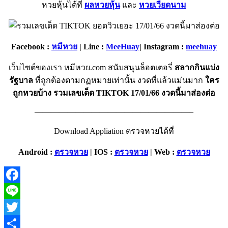
หวยหุ้นได้ที่
ผลหวยหุ้น
และ
หวยเวียดนาม
Facebook :
หมีหวย
| Line :
MeeHuay
| Instagram :
meehuay
เว็บไซต์ของเรา หมีหวย.com สนับสนุนล็อตเตอรี่
สลากกินแบ่ง
รัฐบาล
ที่ถูกต้องตามกฏหมายเท่านั้น งวดที่แล้วแม่นมาก
ใคร
ถูกหวยบ้าง รวมเลขเด็ด TIKTOK 17/01/66 งวดนี้มาส่องต่อ
———————————————————–
Download Appliation ตรวจหวยได้ที่
Android :
ตรวจหวย
| IOS :
ตรวจหวย
| Web :
ตรวจหวย
Facebook
Line
Twitter