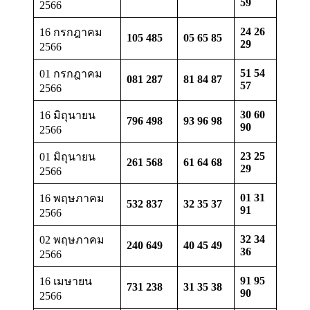
59
2566
24 26
16 กรกฎาคม
105 485
05 65 85
29
2566
51 54
01 กรกฎาคม
081 287
81 84 87
57
2566
30 60
16 มิถุนายน
796 498
93 96 98
90
2566
23 25
01 มิถุนายน
261 568
61 64 68
29
2566
01 31
16 พฤษภาคม
532 837
32 35 37
91
2566
32 34
02 พฤษภาคม
240 649
40 45 49
36
2566
91 95
16 เมษายน
731 238
31 35 38
90
2566