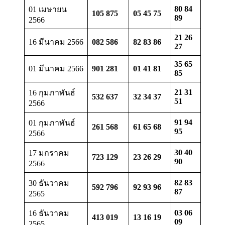
80 84
01 เมษายน
105 875
05 45 75
89
2566
21 26
16 มีนาคม 2566
082 586
82 83 86
27
35 65
01 มีนาคม 2566
901 281
01 41 81
85
21 31
16 กุมภาพันธ์
532 637
32 34 37
51
2566
91 94
01 กุมภาพันธ์
261 568
61 65 68
95
2566
30 40
17 มกราคม
723 129
23 26 29
90
2566
82 83
30 ธันวาคม
592 796
92 93 96
87
2565
03 06
16 ธันวาคม
413 019
13 16 19
09
2565