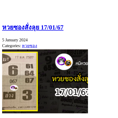
หวยซองสั่งลุย 17/01/67
5 January 2024
Categories:
หวยซอง