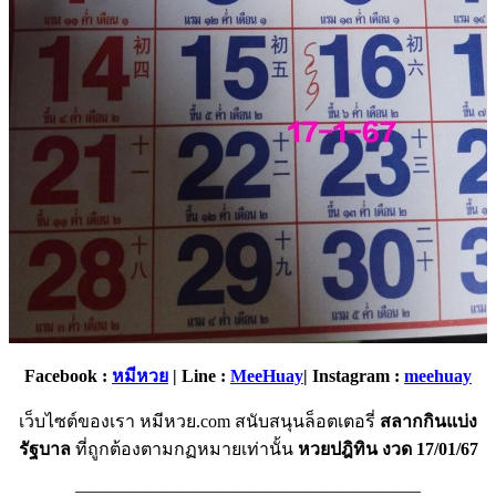
Facebook :
หมีหวย
| Line :
MeeHuay
| Instagram :
meehuay
เว็บไซต์ของเรา หมีหวย.com สนับสนุนล็อตเตอรี่
สลากกินแบ่ง
รัฐบาล
ที่ถูกต้องตามกฏหมายเท่านั้น
หวยปฎิทิน งวด 17/01/67
———————————————————–