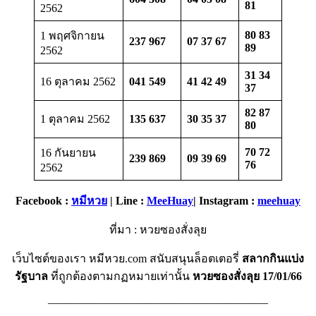
81
2562
80 83
1 พฤศจิกายน
237 967
07 37 67
89
2562
31 34
16 ตุลาคม 2562
041 549
41 42 49
37
82 87
1 ตุลาคม 2562
135 637
30 35 37
80
70 72
16 กันยายน
239 869
09 39 69
76
2562
Facebook :
หมีหวย
| Line :
MeeHuay
| Instagram :
meehuay
ที่มา : หวยซองสั่งลุย
เว็บไซต์ของเรา หมีหวย.com สนับสนุนล็อตเตอรี่
สลากกินแบ่ง
รัฐบาล
ที่ถูกต้องตามกฏหมายเท่านั้น
หวยซองสั่งลุย 17/01/66
———————————————————–