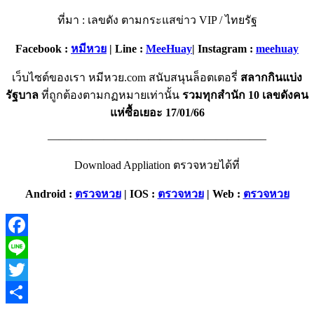
ที่มา : เลขดัง ตามกระแสข่าว VIP / ไทยรัฐ
Facebook :
หมีหวย
| Line :
MeeHuay
| Instagram :
meehuay
เว็บไซต์ของเรา หมีหวย.com สนับสนุนล็อตเตอรี่
สลากกินแบ่ง
รัฐบาล
ที่ถูกต้องตามกฏหมายเท่านั้น
รวมทุกสำนัก 10 เลขดังคน
แห่ซื้อเยอะ 17/01/66
———————————————————–
Download Appliation ตรวจหวยได้ที่
Android :
ตรวจหวย
| IOS :
ตรวจหวย
|
Web :
ตรวจหวย
Facebook
Line
Twitter