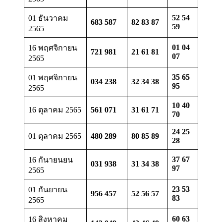
52 54
01 ธันวาคม
683 587
82 83 87
59
2565
01 04
16 พฤศจิกายน
721 981
21 61 81
07
2565
35 65
01 พฤศจิกายน
034 238
32 34 38
95
2565
10 40
16 ตุลาคม 2565
561 071
31 61 71
70
24 25
01 ตุลาคม 2565
480 289
80 85 89
28
37 67
16 กันายนยน
031 938
31 34 38
97
2565
23 53
01 กันยายน
956 457
52 56 57
83
2565
60 63
16 สิงหาคม