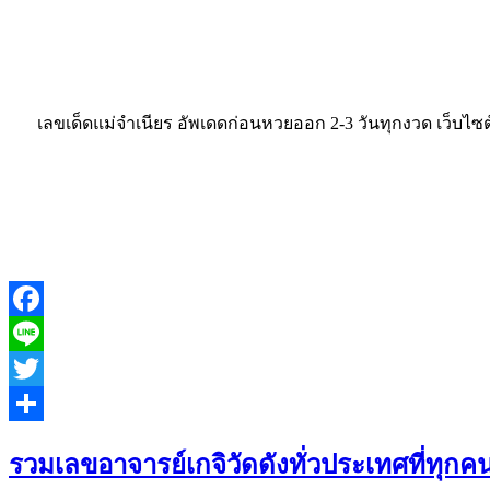
เลขเด็ดแม่จำเนียร อัพเดดก่อนหวยออก 2-3 วันทุกงวด เว็บไซ
Facebook
Line
Twitter
Share
รวมเลขอาจารย์เกจิวัดดังทั่วประเทศที่ทุก