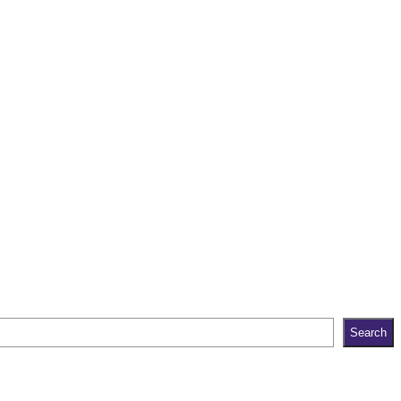
Search