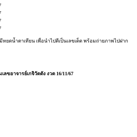
่มีหยดน้ำตาเทียน เพื่อนำไปตีเป็นเลขเด็ด พร้อมถ่ายภาพไปฝาก
เลขอาจารย์เกจิวัดดัง งวด 16/11/67