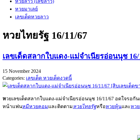
หวยลาว (เลขลาว)
หวยมาเลย์
เลขเด็ดหวยลาว
หวยไทยรัฐ 16/11/67
เลขเด็ดสลากใบแดง-แม่จำเนียรอ่อนนุช 16/1
15 November 2024
Categories:
เลขเด็ด หวยเด็ดงวดนี้
ห
วยเลขเด็ดสลากใบแดง-แม่จำเนียรอ่อนนุช 16/11/67 อดใจรอกันก
หน้าแฟน
หมีหวยคอม
และติดตาม
หวยไทยรัฐ
หรือ
หวยหุ้น
และ
หวย