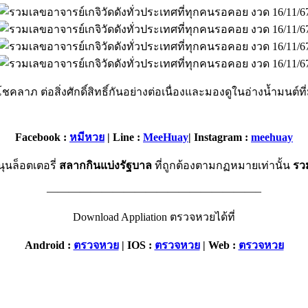
 ต่อสิ่งศักดิ์สิทธิ์กันอย่างต่อเนื่องและมองดูในอ่างน้ำมนต์ที
Facebook :
หมีหวย
| Line :
MeeHuay
| Instagram :
meehuay
ุนล็อตเตอรี่
สลากกินแบ่งรัฐบาล
ที่ถูกต้องตามกฏหมายเท่านั้น
รวม
———————————————————–
Download Appliation ตรวจหวยได้ที่
Android :
ตรวจหวย
| IOS :
ตรวจหวย
| Web :
ตรวจหวย