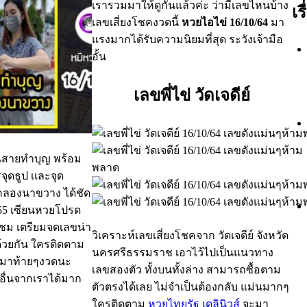
เรารวมมาให้ดูกันแล้วค่ะ ว่ามีเลขไหนบ้าง
เร
เลขเสี่ยงโชคงวดนี้
หวยไอไข่ 16/10/64
มา
แรงมากได้รับความนิยมที่สุด ระวังเจ้ามือ
อั้น
เลขพี่ไข่ วัดเจดีย์
ินสายทำบุญ พร้อม
จุดธูป เเละจุด
คลองนาขวาง ได้ชัด
 555 เซียนหวยโปรด
ม เตรียมจดเลขน่า
วิเคราะห์เลขเสี่ยงโชคจาก วัดเจดีย์ จังหวัด
ด้วยกัน ใครติดตาม
นครศรีธรรมราช เอาไว้ไปเป็นแนวทาง
มาท้ายๆงวดนะ
เลขสองตัว ทั้งบนทั้งล่าง สามารถซื้อตาม
อื่นจากเราได้มาก
ตัวตรงได้เลย ไม่จำเป็นต้องกลับ แม่นมากๆ
ใครติดตาม
หวยไทยรัฐ เดลินิวส์
จะมา