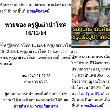
ท้ายๆงวดนะจ๊ะ และ ติดตามเลขเด็ดอื่นจาก
เราได้มากขึ้นที่
หวยเด็ดงวดนี้
หวยซอง ครูผู้เฒ่านำโชค
16/12/64
ล่าสุด ฝน ธนสุนทร เด
โชว์ตัวเลขที่ได้จากการ
ประทัดถวายพ่อปู ปาก
ๆ 6 ตัว เป็นเลข 365 –
บน : 249 21 27 28
ใช้วิจารณญาณในการช
ล่าง : 35 65 75
ซื้อในงวด 16/10/64 ไป
หวยไทยรัฐ เดลินิวส์
จะ
ผู้อ่านสามารถนำเลขเด็ดดังกล่าวไปพิ
จ๊ะ และ ติดตามเลขเด็ด
จรณาได้ และติดตามผลหวยหุ้นได้ที่
ผล
ขึ้นที่
หวยเด็ดงวดนี้
หวยหุ้น
และ
หวยเวียดนาม