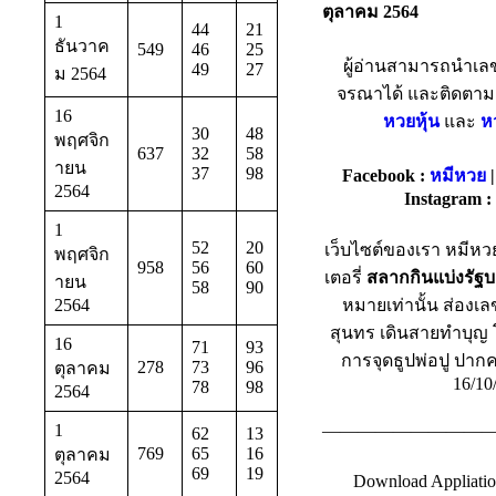
ตุลาคม 2564
1
44
21
ธันวาค
549
46
25
ผู้อ่านสามารถนำเลข
49
27
ม 2564
จรณาได้ และติดตามผ
16
หวยหุ้น
และ
ห
30
48
พฤศจิก
637
32
58
ายน
37
98
Facebook :
หมีหวย
|
2564
Instagram :
1
52
20
เว็บไซต์ของเรา หมีหว
พฤศจิก
958
56
60
เตอรี่
สลากกินแบ่งรัฐ
ายน
58
90
หมายเท่านั้น
ส่องเล
2564
สุนทร เดินสายทำบุญ โ
16
71
93
การจุดธูปพ่อปู ปา
278
73
96
ตุลาคม
16/10
78
98
2564
——————————
1
62
13
769
65
16
ตุลาคม
69
19
2564
Download Appliatio