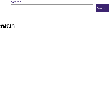
Search
Search
ฆษณา