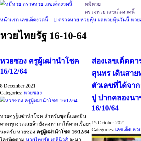
หมีหวย
ตรวจหวย เลขเด็ดงวดนี้
หน้าแรก
เลขเด็ดงวดนี้
ตรวจหวย
หวยหุ้น ผลหวยหุ้นวันนี้
หวย
หวยไทยรัฐ 16-10-64
หวยซอง ครูผู้เฒ่านำโชค
ส่องเลขเด็ดดา
16/12/64
สุนทร เดินสาย
ตัวเลขที่ได้จา
8 December 2021
Categories:
หวยซอง
ปู ปากคลองนา
16/10/64
หวยครูผู้เฒ่านำโชค สำหรับชุดนี้แอดมิน
15 October 2021
ตามทุกงวดเลยจ้า ยังคงหามาให้ตามเรื่อยๆ
Categories:
เลขเด็ด หวย
นะครับ หวยซอง
ครูผู้เฒ่านำโชค 16/12/64
ใครติดตาม
หวยไทยรัฐ เดลินิวส์
จะมา