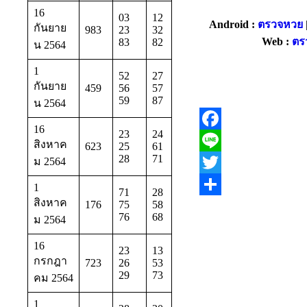
16
03
12
Android :
ตรวจหวย
กันยาย
983
23
32
Web :
ตร
83
82
น 2564
1
52
27
กันยาย
459
56
57
59
87
น 2564
16
23
24
Facebook
สิงหาค
623
25
61
28
71
ม 2564
Line
Twitter
1
71
28
สิงหาค
176
75
58
Share
76
68
ม 2564
16
23
13
กรกฎา
723
26
53
29
73
คม 2564
1