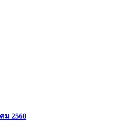
าคม 2568