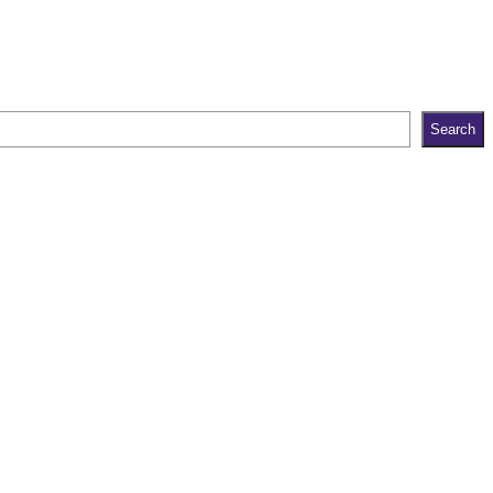
Search