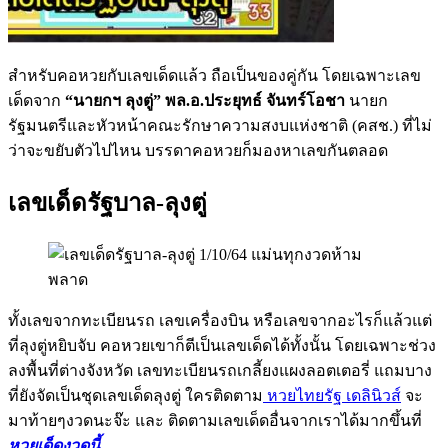
สำหรับคอหวยกับเลขเด็ดแล้ว ถือเป็นของคู่กัน โดยเฉพาะเลข
เด็ดจาก
“นายกฯ ลุงตู่” พล.อ.ประยุทธ์ จันทร์โอชา
นายก
รัฐมนตรีและหัวหน้าคณะรักษาความสงบแห่งชาติ (คสช.) ที่ไม่
ว่าจะขยับตัวไปไหน บรรดาคอหวยก็มองหาเลขกันตลอด
เลขเด็ดรัฐบาล-ลุงตู่
ทั้งเลขจากทะเบียนรถ เลขเครื่องบิน หรือเลขจากอะไรก็แล้วแต่
ที่ลุงตู่หยิบจับ คอหวยเขาก็ตีเป็นเลขเด็ดได้ทั้งนั้น โดยเฉพาะช่วง
ลงพื้นที่ต่างจังหวัด เลขทะเบียนรถเกลี้ยงแผงลอตเตอรี่ แถมบาง
ที่ยังจัดเป็นชุดเลขเด็ดลุงตู่ ใครติดตาม
หวยไทยรัฐ เดลินิวส์
จะ
มาท้ายๆงวดนะจ๊ะ และ ติดตามเลขเด็ดอื่นจากเราได้มากขึ้นที่
หวยเด็ดงวดนี้