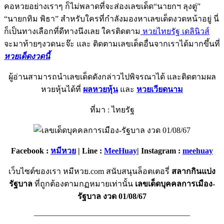
คอหวยอย่างเราๆ ก็ไม่พลาดที่จะส่องเลขเด็ด“นายกฯ ลุงตู่”
“นายกทิม พิธา”
สำหรับใครที่กำลังมองหาเลขเด็ดงวดหน้าอยู่ นี่
ก็เป็นทางเลือกที่ดีทางนึงเลย ใครติดตาม
หวยไทยรัฐ เดลินิวส์
จะมาท้ายๆงวดนะจ๊ะ และ ติดตามเลขเด็ดอื่นจากเราได้มากขึ้นที่
หวยเด็ดงวดนี้
ผู้อ่านสามารถนำเลขเด็ดดังกล่าวไปพิจรณาได้ และติดตามผล
หวยหุ้นได้ที่
ผลหวยหุ้น
และ
หวยเวียดนาม
ที่มา : ไทยรัฐ
Facebook :
หมีหวย
| Line :
MeeHuay
| Instagram :
meehuay
เว็บไซต์ของเรา หมีหวย.com สนับสนุนล็อตเตอรี่
สลากกินแบ่ง
รัฐบาล
ที่ถูกต้องตามกฏหมายเท่านั้น
เลขเด็ดบุคคลการเมือง-
รัฐบาล งวด 01/08/67
———————————————————–