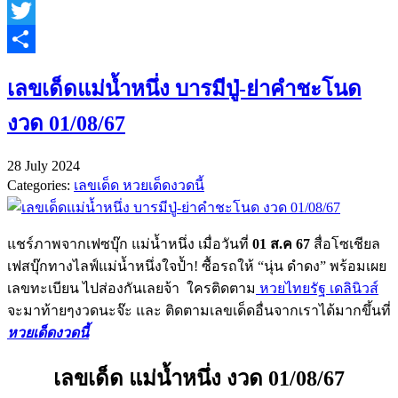
Line
Twitter
Share
เลขเด็ดแม่น้ำหนึ่ง บารมีปู่-ย่าคำชะโนด
งวด 01/08/67
28 July 2024
Categories:
เลขเด็ด หวยเด็ดงวดนี้
แชร์ภาพจากเฟซบุ๊ก แม่น้ำหนึ่ง เมื่อวันที่
01 ส.ค 67
สื่อโซเชียล
เฟสบุ๊กทางไลฟ์แม่น้ำหนึ่งใจป้ำ! ซื้อรถให้ “นุ่น ดําดง” พร้อมเผย
เลขทะเบียน ไปส่องกันเลยจ้า ใครติดตาม
หวยไทยรัฐ เดลินิวส์
จะมาท้ายๆงวดนะจ๊ะ และ ติดตามเลขเด็ดอื่นจากเราได้มากขึ้นที่
หวยเด็ดงวดนี้
เลขเด็ด แม่น้ำหนึ่ง งวด 01/08/67