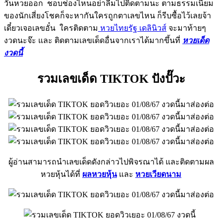
วันหวยออก ชอบช่องไหนอย่าลืมไปติดตามนะ ตามธรรมเนียม
ของนักเสี่ยงโชคก็จะหากันใครถูกตาเลขไหน ก็รีบซื้อไว้เลยจ้า
เดี๋ยวเจอเลขอั๋น ใครติดตาม
หวยไทยรัฐ เดลินิวส์
จะมาท้ายๆ
งวดนะจ๊ะ และ ติดตามเลขเด็ดอื่นจากเราได้มากขึ้นที่
หวยเด็ด
งวดนี้
รวมเลขเด็ด TIKTOK ปังปั๊วะ
ผู้อ่านสามารถนำเลขเด็ดดังกล่าวไปพิจรณาได้ และติดตามผล
หวยหุ้นได้ที่
ผลหวยหุ้น
และ
หวยเวียดนาม