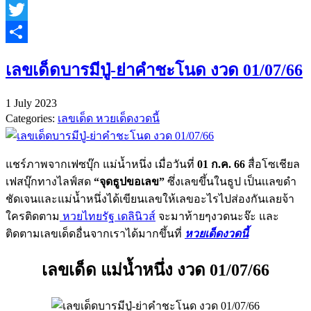
Line
Twitter
Share
เลขเด็ดบารมีปู่-ย่าคำชะโนด งวด 01/07/66
1 July 2023
Categories:
เลขเด็ด หวยเด็ดงวดนี้
แชร์ภาพจากเฟซบุ๊ก แม่น้ำหนึ่ง เมื่อวันที่
01 ก.ค. 66
สื่อโซเชียล
เฟสบุ๊กทางไลฟ์สด
“จุดธูปขอเลข”
ซึ่งเลขขึ้นในธูป เป็นเเลขดำ
ชัดเจนและแม่น้ำหนึ่งได้เขียนเลขให้เลขอะไรไปส่องกันเลยจ้า
ใครติดตาม
หวยไทยรัฐ เดลินิวส์
จะมาท้ายๆงวดนะจ๊ะ และ
ติดตามเลขเด็ดอื่นจากเราได้มากขึ้นที่
หวยเด็ดงวดนี้
เลขเด็ด แม่น้ำหนึ่ง งวด 01/07/66