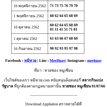
71 73 75 76 79 70
16 พฤศจิกายน 2562
60 62 64 65 68 69
1 พฤศจิกายน 2562
60 62 64 65 68 69
16 ตุลาคม 2562
01 11 41 51 71 81
61 63 66 67 68 60
1 ตุลาคม 2562
90 92 93 95 97 98
16 กันยายน 2562
Facebook :
หมีหวย
| Line :
MeeHuay
| Instagram :
meehuay
ที่มา : หวยซอง หมูเซียน
เว็บไซต์ของเรา หมีหวย.com สนับสนุนล็อตเตอรี่
สลากกินแบ่ง
รัฐบาล
ที่ถูกต้องตามกฏหมายเท่านั้น
หวยซอง หมูเซียน 01/07/66
————————————-
Download Appliation ตรวจหวยได้ที่