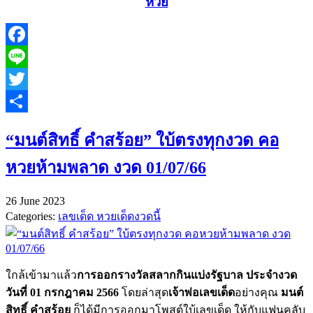
หวย
Facebook
Line
Twitter
Share
“มนต์สิทธิ์ คำสร้อย” ใบ้ตรงทุกงวด คอ
หวยห้ามพลาด งวด 01/07/66
26 June 2023
Categories:
เลขเด็ด หวยเด็ดงวดนี้
ใกล้เข้ามาแล้ว
การออกรางวัลสลากกินแบ่งรัฐบาล ประจำงวด
วันที่ 01 กรกฎาคม 2566
โดยล่าสุด
เจ้าพ่อเลขเด็ด
อย่างคุณ
มนต์
สิทธิ์ คำสร้อย
ก็ได้มีการออกมาโพสต์ใบ้เลขเด็ด ให้กับแฟนคลับ