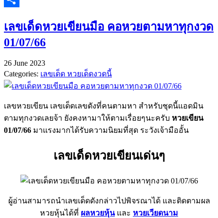
Share
เลขเด็ดหวยเขียนมือ คอหวยตามหาทุกงวด
01/07/66
26 June 2023
Categories:
เลขเด็ด หวยเด็ดงวดนี้
เลขหวยเขียน เลขเด็ดเลขดังที่คนตามหา สำหรับชุดนี้แอดมิน
ตามทุกงวดเลยจ้า ยังคงหามาให้ตามเรื่อยๆนะครับ
หวยเขียน
01/07/66
มาแรงมากได้รับความนิยมที่สุด ระวังเจ้ามืออั้น
เลขเด็ดหวยเขียนเด่นๆ
ผู้อ่านสามารถนำเลขเด็ดดังกล่าวไปพิจรณาได้ และติดตามผล
หวยหุ้นได้ที่
ผลหวยหุ้น
และ
หวยเวียดนาม