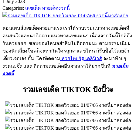
1 July 2023
Categories:
เลขเด็ด หวยเด็ดงวดนี้
คอนเทนส์เลขเด็ดหวยมาแรง เราได้รวบรวมแนวทางเลขเด็ดที่
คนสนใจและน่าติดตามแนวทางเลขแม่นๆ เนื่องจากวันนี้ใกล้ถึง
วันหวยออก ชอบช่องไหนอย่าลืมไปติดตามนะ ตามธรรมเนียม
ของนักเสี่ยงโชคก็จะหากันใครถูกตาเลขไหน ก็รีบซื้อไว้เลยจ้า
เดี๋ยวเจอเลขอั๋น ใครติดตาม
หวยไทยรัฐ เดลินิวส์
จะมาท้ายๆ
งวดนะจ๊ะ และ ติดตามเลขเด็ดอื่นจากเราได้มากขึ้นที่
หวยเด็ด
งวดนี้
รวมเลขเด็ด TIKTOK ปังปั๊วะ