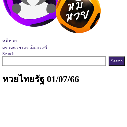
หมีหวย
ตรวจหวย เลขเด็ดงวดนี้
Search
Search
หวยไทยรัฐ 01/07/66