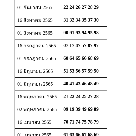
22 24 26 27 28 29
01 กันยายน 2565
31 32 34 35 37 30
16 สิงหาคม 2565
90 91 93 94 95 98
01 สิงหาคม 2565
07 17 47 57 87 97
16 กรกฎาคม 2565
60 64 65 66 68 69
01 กรกฎาคม 2565
51 53 56 57 59 50
16 มิถุนายน 2565
40 41 43 46 48 49
01 มิถุนายน 2565
21 22 24 25 27 28
16 พฤษภาคม 2565
09 19 39 49 69 89
02 พฤษภาคม 2565
70 71 74 75 78 79
16 เมษายน 2565
61 63 66 67 68 69
01 เมษายน 2565