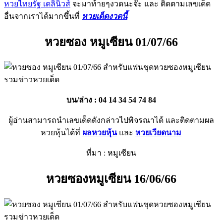
หวยไทยรัฐ เดลินิวส์
จะมาท้ายๆงวดนะจ๊ะ และ ติดตามเลขเด็ด
อื่นจากเราได้มากขึ้นที่
หวยเด็ดงวดนี้
หวยซอง หมูเซียน 01/07/66
บน/ล่าง : 04 14 34 54 74 84
ผู้อ่านสามารถนำเลขเด็ดดังกล่าวไปพิจรณาได้ และติดตามผล
หวยหุ้นได้ที่
ผลหวยหุ้น
และ
หวยเวียดนาม
ที่มา : หมูเซียน
หวยซองหมูเซียน 16/06/66