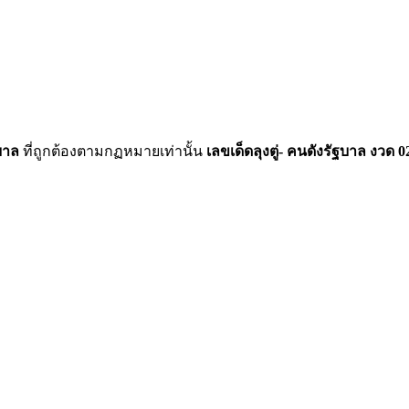
ฐบาล
ที่ถูกต้องตามกฏหมายเท่านั้น
เลขเด็ดลุงตู่- คนดังรัฐบาล งวด 0