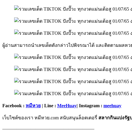
ผู้อ่านสามารถนำเลขเด็ดดังกล่าวไปพิจรณาได้ และติดตามผลหวยหุ
Facebook :
หมีหวย
| Line :
MeeHuay
| Instagram :
meehuay
เว็บไซต์ของเรา หมีหวย.com สนับสนุนล็อตเตอรี่
สลากกินแบ่งรั
———————————————————–