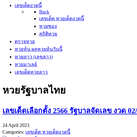
เลขเด็ดงวดนี้
Back
เลขเด็ด หวยเด็ดงวดนี้
หวยซอง
สถิติหวย
ตรวจหวย
หวยหุ้น ผลหวยหุ้นวันนี้
หวยลาว (เลขลาว)
หวยมาเลย์
เลขเด็ดหวยลาว
หวยรัฐบาลไทย
เลขเด็ดเลือกตั้ง 2566 รัฐบาลจัดเลข งวด 02
24 April 2023
Categories:
เลขเด็ด หวยเด็ดงวดนี้