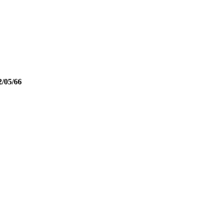
2/05/66