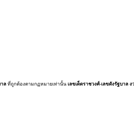
ฐบาล
ที่ถูกต้องตามกฏหมายเท่านั้น
เลขเด็ดราชวงศ์-เลขดังรัฐบาล งว