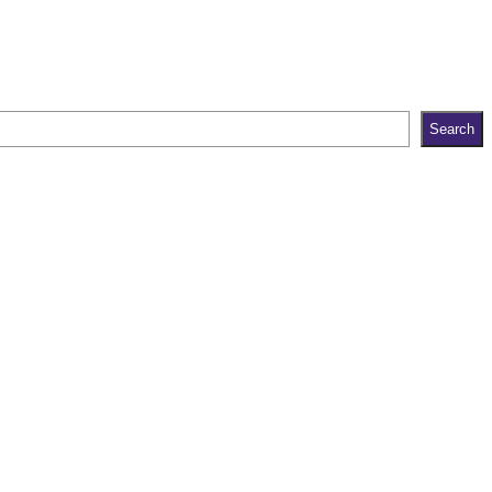
Search