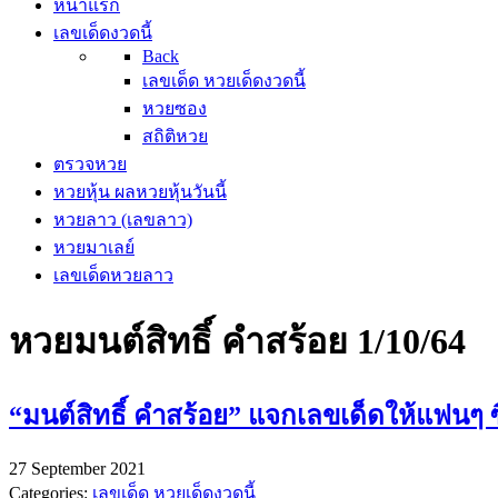
หน้าแรก
เลขเด็ดงวดนี้
Back
เลขเด็ด หวยเด็ดงวดนี้
หวยซอง
สถิติหวย
ตรวจหวย
หวยหุ้น ผลหวยหุ้นวันนี้
หวยลาว (เลขลาว)
หวยมาเลย์
เลขเด็ดหวยลาว
หวยมนต์สิทธิ์ คำสร้อย 1/10/64
“มนต์สิทธิ์ คำสร้อย” แจกเลขเด็ดให้แฟนๆ ซ
27 September 2021
Categories:
เลขเด็ด หวยเด็ดงวดนี้