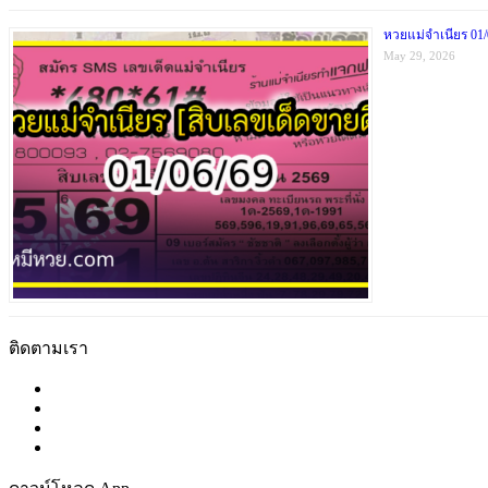
หวยแม่จำเนียร 01/
May 29, 2026
ติดตามเรา