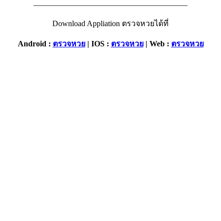
———————————————————–
Download Appliation ตรวจหวยได้ที่
Android :
ตรวจหวย
| IOS :
ตรวจหวย
| Web :
ตรวจหวย