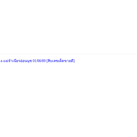
แม่จำเนียรอ่อนนุช 01/06/69 [สิบเลขเด็ดขายดี]