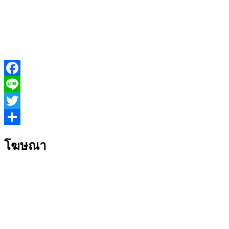
Facebook
Line
Twitter
Share
โฆษณา