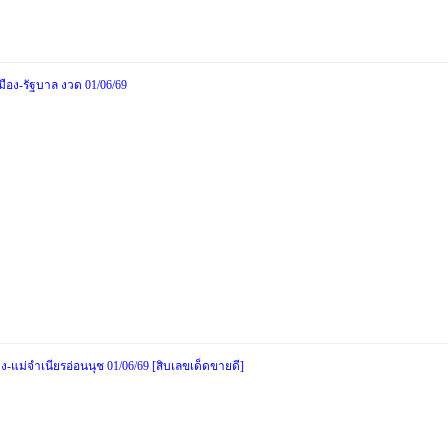
ือง-รัฐบาล งวด 01/06/69
แม่จำเนียรอ่อนนุช 01/06/69 [สิบเลขเด็ดขายดี]