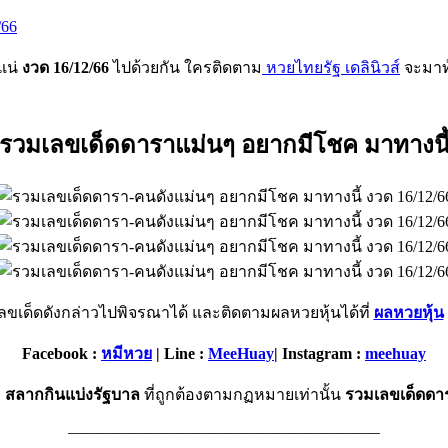
แน่
งวด 16/12/66
ไปด้วยกัน ใครติดตาม
หวยไทยรัฐ เดลินิวส์
จะมาท้
รวมเลขเด็ดดาราแม่นๆ อยากมีโชค มาทางนี
ลขเด็ดดังกล่าวไปพิจรณาได้ และติดตามผลหวยหุ้นได้ที่
ผลหวยหุ้น
Facebook :
หมีหวย
| Line :
MeeHuay
| Instagram :
meehuay
่
สลากกินแบ่งรัฐบาล
ที่ถูกต้องตามกฏหมายเท่านั้น
รวมเลขเด็ดดาร
———————————————————–