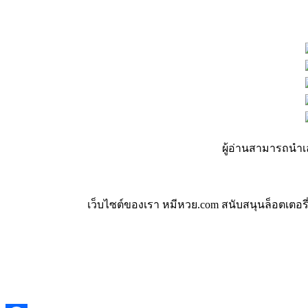
ผู้อ่านสามารถนำเ
เว็บไซต์ของเรา หมีหวย.com สนับสนุนล็อตเตอรี