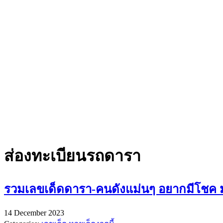
ส่องทะเบียนรถดารา
รวมเลขเด็ดดารา-คนดังแม่นๆ อยากมีโชค มา
14 December 2023