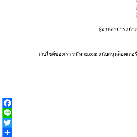
ผู้อ่านสามารถนำเ
เว็บไซต์ของเรา หมีหวย.com สนับสนุนล็อตเตอรี
Facebook
Line
Twitter