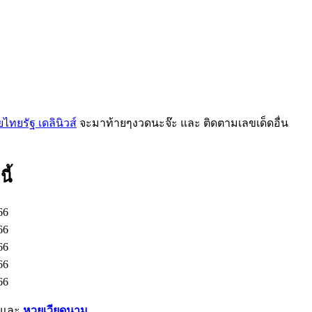
ไทยรัฐ เดลินิวส์
จะมาท้ายๆงวดนะจ๊ะ และ ติดตามเลขเด็ดอื่น
ี้
และ
หวยเวียดนาม