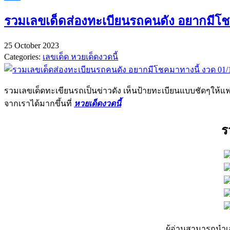
Share
รวมเลขเด็ดส่องทะเบียนรถคนดัง อยากมีโชค
25 October 2023
Categories:
เลขเด็ด หวยเด็ดงวดนี้
รวมเลขเด็ดทะเขียนรถเป็นข่าวดัง เห็นป้ายทะเบียนแบบชัดๆให้
จากเราได้มากขึ้นที่
หวยเด็ดงวดนี้
ร
ผู้อ่านสามารถนำเ