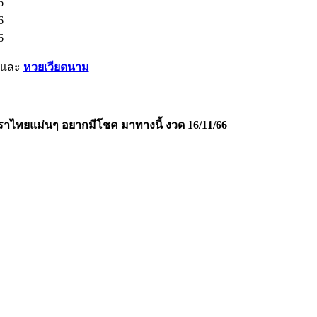
และ
หวยเวียดนาม
าไทยแม่นๆ อยากมีโชค มาทางนี้ งวด 16/11/66