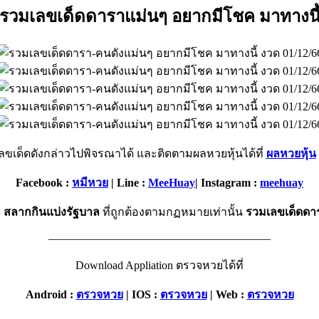
รวมเลขเด็ดดาราแม่นๆ อยากมีโชค มาทางนี
ลขเด็ดดังกล่าวไปพิจรณาได้ และติดตามผลหวยหุ้นได้ที่
ผลหวยหุ้น
Facebook :
หมีหวย
| Line :
MeeHuay
| Instagram :
meehuay
่
สลากกินแบ่งรัฐบาล
ที่ถูกต้องตามกฏหมายเท่านั้น
รวมเลขเด็ดดาร
———————————————————–
Download Appliation ตรวจหวยได้ที่
Android :
ตรวจหวย
| IOS :
ตรวจหวย
|
Web :
ตรวจหวย