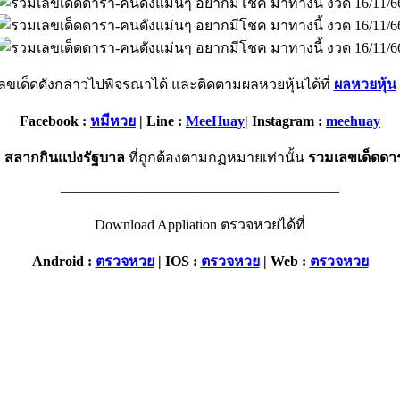
ลขเด็ดดังกล่าวไปพิจรณาได้ และติดตามผลหวยหุ้นได้ที่
ผลหวยหุ้น
Facebook :
หมีหวย
| Line :
MeeHuay
| Instagram :
meehuay
่
สลากกินแบ่งรัฐบาล
ที่ถูกต้องตามกฏหมายเท่านั้น
รวมเลขเด็ดดาร
———————————————————–
Download Appliation ตรวจหวยได้ที่
Android :
ตรวจหวย
| IOS :
ตรวจหวย
|
Web :
ตรวจหวย