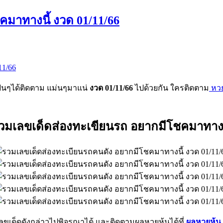
มาทางนี้ งวด 01/11/66
แฟนๆได้ติดตาม แม่นๆมาแน่
งวด 01/11/66
ไปด้วยกัน ใครติดตาม
หวย
วมเลขเด็ดส่องทะเขียนรถ อยากมีโชคมาทางน
ลขเด็ดดังกล่าวไปพิจรณาได้ และติดตามผลหวยหุ้นได้ที่
ผลหวยหุ้น