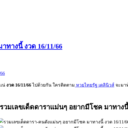
ทางนี้ งวด 16/11/66
แน่
งวด 16/11/66
ไปด้วยกัน ใครติดตาม
หวยไทยรัฐ เดลินิวส์
จะมาท้
รวมเลขเด็ดดาราแม่นๆ อยากมีโชค มาทางนี