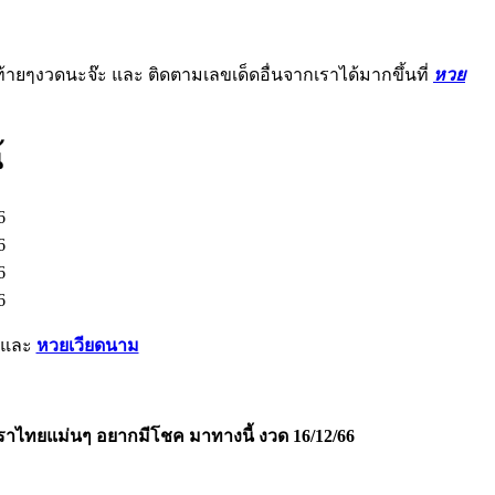
ายๆงวดนะจ๊ะ และ ติดตามเลขเด็ดอื่นจากเราได้มากขึ้นที่
หวย
้
และ
หวยเวียดนาม
าไทยแม่นๆ อยากมีโชค มาทางนี้ งวด 16/12/66