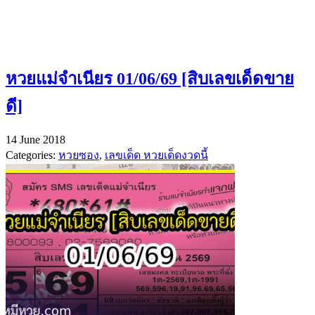
หวยแม่จำเนียร 01/06/69 [สิบเลขเด็ดขาย
ดี]
14 June 2018
Categories:
หวยซอง
,
เลขเด็ด หวยเด็ดงวดนี้