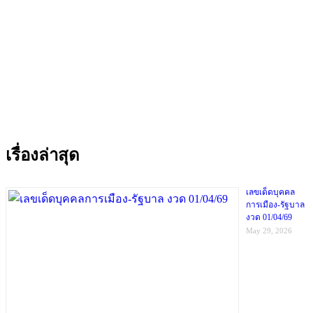
เรื่องล่าสุด
เลขเด็ดบุคคล
การเมือง-รัฐบาล
งวด 01/04/69
May 29, 2026