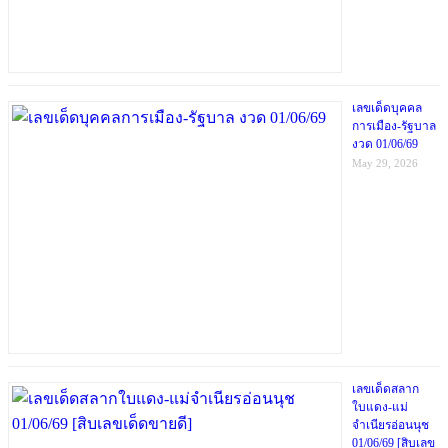
เลขเด็ดบุคคล
การเมือง-รัฐบาล
งวด 01/06/69
May 29, 2026
เลขเด็ดสลาก
ใบแดง-แม่
จำเนียรอ่อนนุช
01/06/69 [สิบเลข