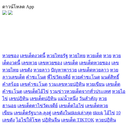
ดาวน์โหลด App
FaceBook
Tag น่าสนใจ
หวยซอง
เลขเด็ดงวดนี้
หวยไทยรัฐ
หวยไทย
หวยเด็ด
หวย
หวย
เด็ดงวดนี้
เลขหวย
เลขหวยซอง
เลขเด็ด
เลขเด็ดหวยซอง
เลข
หวยไทย
เลขดัง
หวยลาว
ปัญหาพารวย
เลขเด็ดหวยลาว
หวย
ลาวเลขเด็ด
คำชะโนด
พี่ไข่วัดเจดีย์
หวยคำชะโนด
มนต์สิทธิ์
คำสร้อย
เลขคำชะโนด
รวมเลขหวยปฎิทิน
หวยเขียน
เลขเด็ด
คำชะโนด
เลขเด็ดไอ้ไข่
รวมข่าวหวยเด็ดจากทั่วประเทศ
หวยไอ
ไข่
เลขปฎิทิน
เลขเด็ดปฎิทิน
แม่น้ำหนึ่ง
วันสำคัญ
หวย
ฮานอย
เลขเด็ดตาไข่วัดเจดีย์
เลขเด็ดไอไข่
เลขเด็ดหวย
เขียน
เลขเด็ดรัฐบาล-ลุงตู่
เลขดังในtiktokล่าสุด
tiktok
ไอ้ไข่
10
เลขดัง
ไอไข่ให้โชค
ปฎิทินจีน
เลขเด็ด TIKTOK
หวยปฎิทิน