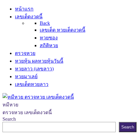
หน้าแรก
เลขเด็ดงวดนี้
Back
เลขเด็ด หวยเด็ดงวดนี้
หวยซอง
สถิติหวย
ตรวจหวย
หวยหุ้น ผลหวยหุ้นวันนี้
หวยลาว (เลขลาว)
หวยมาเลย์
เลขเด็ดหวยลาว
หมีหวย
ตรวจหวย เลขเด็ดงวดนี้
Search
Search