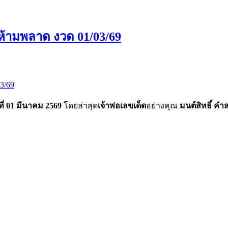
ยห้ามพลาด งวด 01/03/69
่ 01 มีนาคม 2569
โดยล่าสุด
เจ้าพ่อเลขเด็ด
อย่างคุณ
มนต์สิทธิ์ คำ