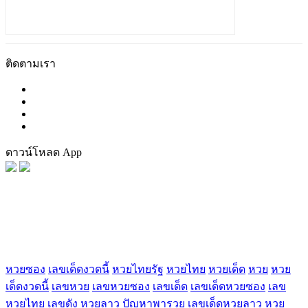
ติดตามเรา
ดาวน์โหลด App
FaceBook
Tag น่าสนใจ
หวยซอง
เลขเด็ดงวดนี้
หวยไทยรัฐ
หวยไทย
หวยเด็ด
หวย
หวย
เด็ดงวดนี้
เลขหวย
เลขหวยซอง
เลขเด็ด
เลขเด็ดหวยซอง
เลข
หวยไทย
เลขดัง
หวยลาว
ปัญหาพารวย
เลขเด็ดหวยลาว
หวย