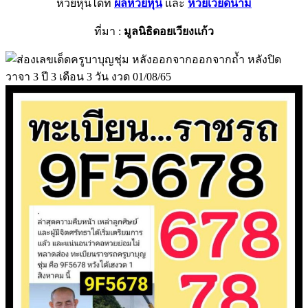
หวยหุ้นได้ที่
ผลหวยหุ้น
และ
หวยเวียดนาม
ที่มา :
มูลนิธิดอยเวียงแก้ว