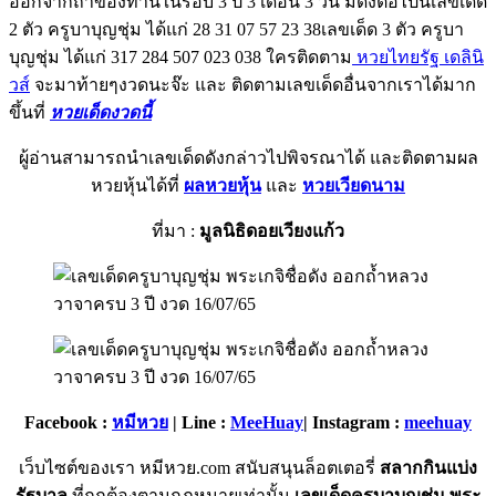
ออกจากถ้ำของท่านในรอบ 3 ปี 3 เดือน 3 วัน มีดังต่อไปนี้เลขเด็ด
2 ตัว ครูบาบุญชุ่ม ได้แก่ 28 31 07 57 23 38เลขเด็ด 3 ตัว ครูบา
บุญชุ่ม ได้แก่ 317 284 507 023 038 ใครติดตาม
หวยไทยรัฐ เดลินิ
วส์
จะมาท้ายๆงวดนะจ๊ะ และ ติดตามเลขเด็ดอื่นจากเราได้มาก
ขึ้นที่
หวยเด็ดงวดนี้
ผู้อ่านสามารถนำเลขเด็ดดังกล่าวไปพิจรณาได้ และติดตามผล
หวยหุ้นได้ที่
ผลหวยหุ้น
และ
หวยเวียดนาม
ที่มา :
มูลนิธิดอยเวียงแก้ว
Facebook :
หมีหวย
| Line :
MeeHuay
| Instagram :
meehuay
เว็บไซต์ของเรา หมีหวย.com สนับสนุนล็อตเตอรี่
สลากกินแบ่ง
รัฐบาล
ที่ถูกต้องตามกฏหมายเท่านั้น
เลขเด็ดครูบาบุญชุ่ม พระ