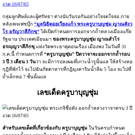
กลุ่มลูกศิษย์และผู้ศรัทธา ต่างนับวันรอกันอย่างใจจดใจจ่อ ภาย
หลังเพจเฟซบุ๊ก
“มูลนิธิดอยเวียงแก้ว พระครูบาบุญชุ่ม ญาณสังว
โร อรัญวาสีภิกขุ”
ได้เปิดกำหนดการออกจากถ้ำหลวงเมืองแก๊ด
รัฐฉาน ประเทศเมียนมา
ของพระครูบาบุญชุ่ม ญาณสํวโร
อรญฺญวาสีภิกขุ
แห่งวัดพระธาตุดอนเรือง เมืองพง ในวันที่ 31
ก.ค.นี้ กำหนดการที่
“ครูบาบุญชุ่ม” ปิดวาจาจะออกจากถ้ำรอบ
3 ปี 3 เดือน 3 วัน
ว่า จะมีการปลงผมที่เกาะน้ำรูนั้นแล ให้สร้างหอ
กุฎิที่พักไว้ จะไปฉันภัตตาหารที่กฎิมุงคาริมน้ำลิ่ม 5 โมง จะไปที่
ถ้ำเล็กหอ 7 ชั้นนั้นแล
เลขเด็ดครูบาบุญชุ่ม
สำหรับเลขเด็ดที่เกี่ยวข้องกับ ครูบาบุญชุ่ม
ในวันครบกำหนด