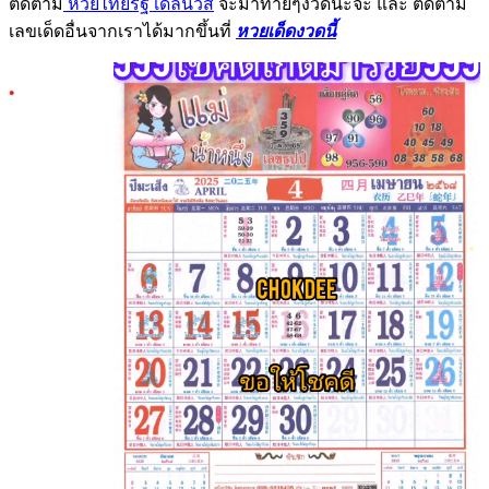
ติดตาม
หวยไทยรัฐ เดลินิวส์
จะมาท้ายๆงวดนะจ๊ะ และ ติดตาม
เลขเด็ดอื่นจากเราได้มากขึ้นที่
หวยเด็ดงวดนี้